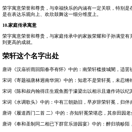
荣字寓意荣誉和尊贵，与幸福快乐的内涵有一定关联，特别是
是在表达乐观向上、欢欣鼓舞这一细分维度上。
10.家庭传承寓意
荣字寓意荣誉和尊贵，与家庭传承中的家族荣耀和子孙满堂有
到更高的成就。
荣轩这个名字出处
唐诗《汉庙祈雨回阳春亭有怀》中的：南
荣
轩
槛接城闉，适罢
宋词《寄题福唐林迥南华洞》中的：知君不是
荣
轩
冕，未忍锵
宋词《陈和叔内翰得庄生观鱼图于濠梁出以相示且邀作诗以纪
宋词《水调歌头》中的：中有三朝勋旧，早岁辞
荣
轩
冕，归伴
唐诗《履道西门二首 二》中的：亦知
轩
冕
荣
堪恋，其奈田园老
唐诗《奉和圣制同二相已下群官乐游园宴》中的：醉归填畛陌