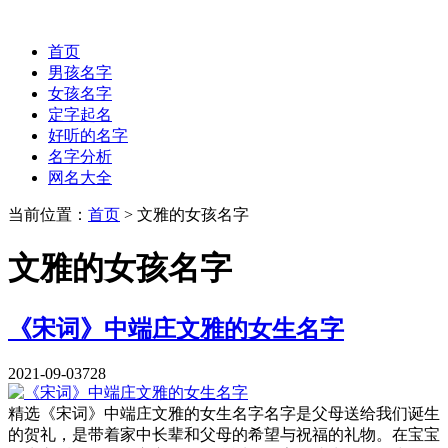
首页
男孩名字
女孩名字
定字起名
好听的名字
名字分析
网名大全
当前位置：
首页
> 文雅的女孩名字
文雅的女孩名字
《宋词》中端庄文雅的女生名字
2021-09-03
728
精选《宋词》中端庄文雅的女生名字名字是父母送给我们诞生
的贺礼，是带着家中长辈和父母的希望与祝福的礼物。在宝宝