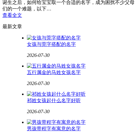
诞生之后，如何给宝宝取一个合适的名字，成为困扰不少父母
们的一个难题，以下…
查看全文
最新文章
女孩与莞字搭配的名字
2026-07-30
五行属金的马姓女孩名字
2026-07-30
祁姓女孩起什么名字好听
2026-07-30
男孩带程字有寓意的名字