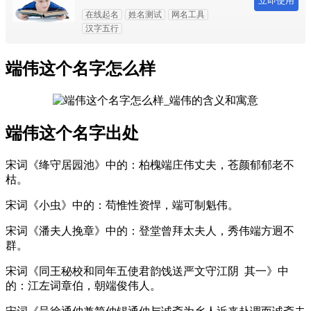
立即使用
在线起名
姓名测试
网名工具
汉字五行
端伟这个名字怎么样
端伟这个名字出处
宋词《绛守居园池》中的：柏槐
端
庄
伟
丈夫，苍颜郁郁老不
枯。
宋词《小虫》中的：苟惟性资悍，
端
可制魁
伟
。
宋词《潘夫人挽章》中的：登堂曾拜太夫人，秀
伟
端
方迥不
群。
宋词《同王秘校和同年五使君韵饯送严文守江阴 其一》中
的：江左词章伯，朝
端
俊
伟
人。