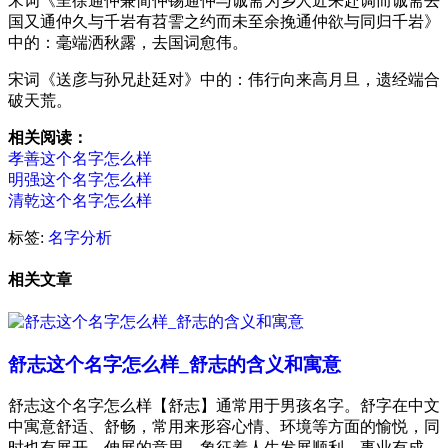
宋词《呈徐通仲兼简仲锡通仲与诚斋为乡人近来赴调而诚斋去
国又通仲久与千岩有苕霅之约而未至余挽通仲欲与同归千岩》
中的：毫
端
洒秋露，去国词愈
伟
。
宋词《送彦与孙兄赴廷对》中的：
伟
行向来高月旦，遗经
端
合
破天荒。
相关阅读：
孝善这个名字怎么样
明强这个名字怎么样
清乾这个名字怎么样
标签:
名字分析
相关文章
舒志这个名字怎么样_舒志的含义和寓意
舒志这个名字怎么样【舒志】通常用于男孩名字。舒字在中文
中寓意舒适、舒畅，常用来形容心情、环境等方面的愉悦，同
时也有展开、伸展的意思，象征着人生发展顺利，事业有成。