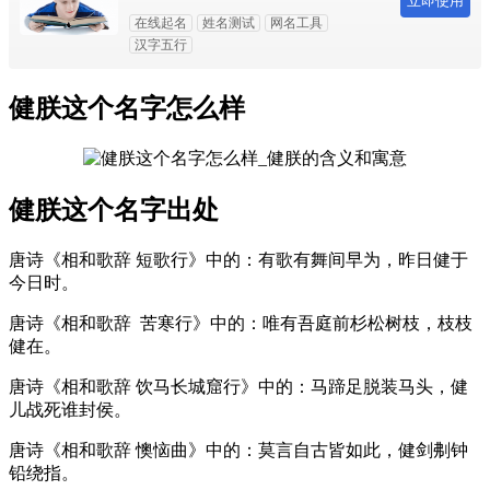
立即使用
在线起名
姓名测试
网名工具
汉字五行
健朕这个名字怎么样
健朕这个名字出处
唐诗《相和歌辞 短歌行》中的：有歌有舞间早为，昨日
健
于
今日时。
唐诗《相和歌辞 苦寒行》中的：唯有吾庭前杉松树枝，枝枝
健
在。
唐诗《相和歌辞 饮马长城窟行》中的：马蹄足脱装马头，
健
儿战死谁封侯。
唐诗《相和歌辞 懊恼曲》中的：莫言自古皆如此，
健
剑刜钟
铅绕指。