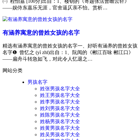
㈠ 程怡嘉 [100分]出自：1、楼钥的《寄题张法曹瞻云轩》
——娱侍东嘉乐无涯，官舍逼仄亲不怡。赏析…
有涵养寓意的曾姓女孩的名字
精选有涵养寓意的曾姓女孩的名字一、好听有涵养的曾姓女孩
名字❶ 曾忆之 (yì zhī)出自：1、阮阅的《郴江百咏 郴江口》
——扁舟斗转急如飞，对此令人忆退之…
网站分类
男孩名字
姓张男孩名字大全
姓王男孩名字大全
姓李男孩名字大全
姓刘男孩名字大全
姓陈男孩名字大全
姓杨男孩名字大全
姓黄男孩名字大全
姓吴男孩名字大全