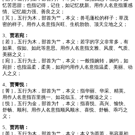
忆苦思甜；也指记得，记住，如记忆犹新。用作人名意指重感
情、记忆能力强、善良之义；
[ 芃 ]，五行为木，部首为艹，本义：兽毛蓬松的样子；草茂
密的样子。用作人名意指兴旺、生机勃勃、顶天立地之义；
3、
贾若宛：
[ 若 ]，五行为木，部首为艹，本义：若字的字义非常多，有
如果、假如、如此等意思。用作人名意指文雅、风度、气质、
美丽之义；
[ 宛 ]，五行为土，部首为宀，本义：一般指婉转，婉约，如
宛折；也指温柔，柔美，如宛约用作人名意指温柔、美丽、动
人之义；
4、
贾菁悦：
[ 菁 ]，五行为木，部首为艹，本义：指华丽、华采、精英。
用作人名意指百里挑一、如花似玉、才华横溢之义；
[ 悦 ]，五行为金，部首为忄，本义：指喜悦、高兴、愉快、
舒畅、顺利。用作人名意指顺风顺水、喜悦、舒畅、乖巧之
义；
5、
贾芮萌：
[ 芮 ]，五行为木，部首为艹，本义：本义为芮芮，形容草初