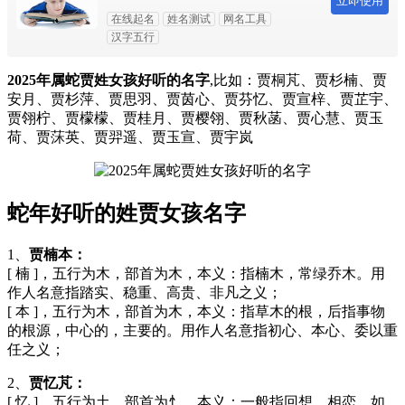
立即使用
在线起名
姓名测试
网名工具
汉字五行
2025年属蛇贾姓女孩好听的名字
,比如：贾桐芃、贾杉楠、贾
安月、贾杉萍、贾思羽、贾茵心、贾芬忆、贾宣梓、贾芷宇、
贾翎柠、贾檬檬、贾桂月、贾樱翎、贾秋菡、贾心慧、贾玉
荷、贾莯英、贾羿遥、贾玉宣、贾宇岚
蛇年好听的姓贾女孩名字
1、
贾楠本：
[ 楠 ]，五行为木，部首为木，本义：指楠木，常绿乔木。用
作人名意指踏实、稳重、高贵、非凡之义；
[ 本 ]，五行为木，部首为木，本义：指草木的根，后指事物
的根源，中心的，主要的。用作人名意指初心、本心、委以重
任之义；
2、
贾忆芃：
[ 忆 ]，五行为土，部首为忄，本义：一般指回想，相恋，如