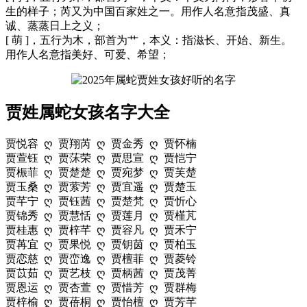
生的样子；芮又为中国百家姓之一。用作人名意指茂盛、真
诚、蒸蒸日上之义；
[ 萌 ]，五行为木，部首为艹，本义：指滋长、开始、新生。
用作人名意指美好、可爱、希望；
贾姓属蛇女孩名字大全
贾悦容 ღ 贾翔芮 ღ 贾金秀 ღ 贾怀楠
贾萱钰 ღ 贾莯荣 ღ 贾思宣 ღ 贾恺宁
贾桭菲 ღ 贾楚楚 ღ 贾宛梦 ღ 贾芙楚
贾玉桑 ღ 贾萦芳 ღ 贾宜遥 ღ 贾楚玉
贾芊宁 ღ 贾钰茜 ღ 贾楚梵 ღ 贾忻心
贾锦秀 ღ 贾慧恬 ღ 贾莲月 ღ 贾槿芃
贾桂惠 ღ 贾梓芊 ღ 贾容凡 ღ 贾禾宁
贾苒宜 ღ 贾果悦 ღ 贾钥茵 ღ 贾柏玉
贾恋慈 ღ 贾峦逸 ღ 贾檀菲 ღ 贾菱铃
贾苡茹 ღ 贾艺枝 ღ 贾柄茜 ღ 贾茂菁
贾恩运 ღ 贾杏萱 ღ 贾惜芳 ღ 贾群梅
贾梓榆 ღ 贾蓓桐 ღ 贾怡檀 ღ 贾芳芊