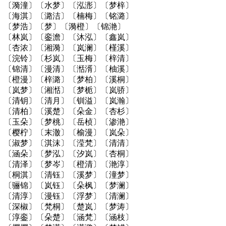
〔漪潼〕〔水梦〕〔泓浵〕〔梦梓〕
〔海淇〕〔潞洁〕〔楠梅〕〔铭潞〕
〔梦浩〕〔梦〕〔漪橙〕〔锦滟〕
〔林岚〕〔銮澹〕〔沐泓〕〔鑫岚〕
〔杏浓〕〔湘漪〕〔岚澜〕〔槿溪〕
〔浣铃〕〔杉岚〕〔玉梅〕〔梓清〕
〔锦清〕〔漫清〕〔湉湑〕〔柚溪〕
〔橙漫〕〔梓潞〕〔梦柏〕〔溪桐〕
〔岚梦〕〔湘湉〕〔梦栀〕〔岚骄〕
〔清钥〕〔清月〕〔钏溢〕〔岚瀚〕
〔清柏〕〔溪楚〕〔朵金〕〔杏杉〕
〔玉朵〕〔梦桃〕〔岳桢〕〔渗滟〕
〔樱柠〕〔末澈〕〔榆漫〕〔岚朵〕
〔淑梦〕〔淇沫〕〔滢梵〕〔清清〕
〔涵朵〕〔梦泓〕〔汐岚〕〔杏桐〕
〔清泽〕〔梦岑〕〔橙清〕〔滟淳〕
〔桐淇〕〔清钰〕〔溪梦〕〔潼梦〕
〔骊锦〕〔岚钰〕〔朵枫〕〔梦澜〕
〔清淳〕〔漫钰〕〔浮梦〕〔清澜〕
〔深椒〕〔梵桐〕〔楚岚〕〔梦涛〕
〔淳銮〕〔朵楚〕〔涵梵〕〔涵枝〕