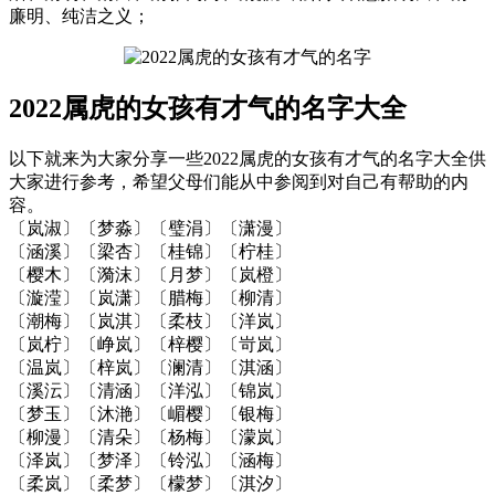
廉明、纯洁之义；
2022属虎的女孩有才气的名字大全
以下就来为大家分享一些2022属虎的女孩有才气的名字大全供
大家进行参考，希望父母们能从中参阅到对自己有帮助的内
容。
〔岚淑〕〔梦淼〕〔璧涓〕〔潇漫〕
〔涵溪〕〔梁杏〕〔桂锦〕〔柠桂〕
〔樱木〕〔漪沫〕〔月梦〕〔岚橙〕
〔漩滢〕〔岚潇〕〔腊梅〕〔柳清〕
〔潮梅〕〔岚淇〕〔柔枝〕〔洋岚〕
〔岚柠〕〔峥岚〕〔梓樱〕〔岢岚〕
〔温岚〕〔梓岚〕〔澜清〕〔淇涵〕
〔溪沄〕〔清涵〕〔洋泓〕〔锦岚〕
〔梦玉〕〔沐滟〕〔嵋樱〕〔银梅〕
〔柳漫〕〔清朵〕〔杨梅〕〔濛岚〕
〔泽岚〕〔梦泽〕〔铃泓〕〔涵梅〕
〔柔岚〕〔柔梦〕〔檬梦〕〔淇汐〕