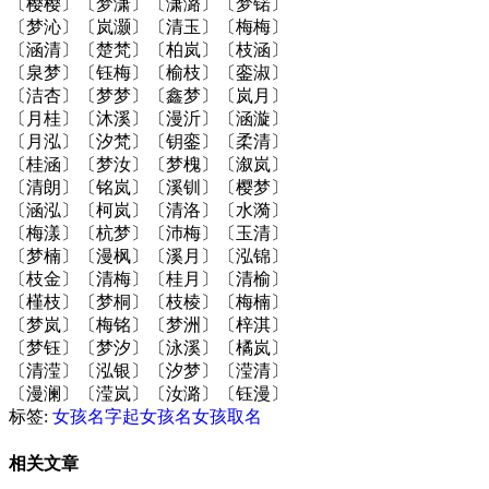
〔樱樱〕〔梦潇〕〔潇潞〕〔梦锘〕
〔梦沁〕〔岚灏〕〔清玉〕〔梅梅〕
〔涵清〕〔楚梵〕〔柏岚〕〔枝涵〕
〔泉梦〕〔钰梅〕〔榆枝〕〔銮淑〕
〔洁杏〕〔梦梦〕〔鑫梦〕〔岚月〕
〔月桂〕〔沐溪〕〔漫沂〕〔涵漩〕
〔月泓〕〔汐梵〕〔钥銮〕〔柔清〕
〔桂涵〕〔梦汝〕〔梦槐〕〔溆岚〕
〔清朗〕〔铭岚〕〔溪钏〕〔樱梦〕
〔涵泓〕〔柯岚〕〔清洛〕〔水漪〕
〔梅漾〕〔杭梦〕〔沛梅〕〔玉清〕
〔梦楠〕〔漫枫〕〔溪月〕〔泓锦〕
〔枝金〕〔清梅〕〔桂月〕〔清榆〕
〔槿枝〕〔梦桐〕〔枝棱〕〔梅楠〕
〔梦岚〕〔梅铭〕〔梦洲〕〔梓淇〕
〔梦钰〕〔梦汐〕〔泳溪〕〔橘岚〕
〔清滢〕〔泓银〕〔汐梦〕〔滢清〕
〔漫澜〕〔滢岚〕〔汝潞〕〔钰漫〕
标签:
女孩名字
起女孩名
女孩取名
相关文章