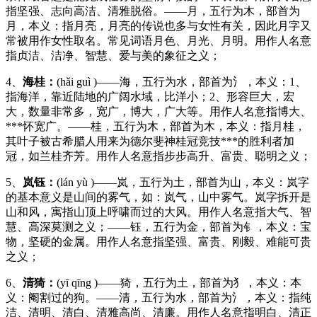
指坚强、志向高洁、清雅脱俗。——月，五行为木，部首为
月，本义：指月亮，月亮的传说也多与女性有关，因此月字又
常被用作女性取名。常见词语月色、月光、月明。用作人名意
指贞洁、洁净、智慧、爱与美的象征之义；
4、
海桂：
(hǎi guì )——海，五行为水，部首为氵，本义：1、
指海洋，靠近陆地的广阔水域，比洋小；2、形容巨大，宏
大，数量非常多，宽广，博大，广大等。用作人名意指博大、
***怀宽广。——桂，五行为木，部首为木，本义：指月桂，
其叶子被古希腊人用来为德尔斐神桂冠竞技***的胜利者加
冠，如兰桂齐芳。用作人名意指步步高升、富贵、聪明之义；
5、
岚钰：
(lán yù )——岚，五行为土，部首为山，本义：岚字
的基本意义是山间的雾气，如：岚气，山中雾气。岚字拆开是
山和风，寓指山顶上呼啸而过的大风。用作人名意指大气、智
慧、高深莫测之义；——钰，五行为金，部首为钅，本义：宝
物，坚硬的金属。用作人名意指坚强、富贵、刚毅、难能可贵
之义；
6、
清猗：
(yī qīng )——猗，五行为土，部首为犭，本义：本
义：阉割过的狗。——清，五行为水，部首为氵，本义：指纯
洁、清明、清白、清雅高尚、清廉。用作人名意指明白、清正