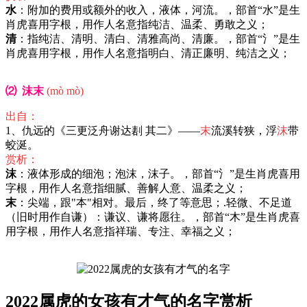
水
：附加的费用或额外的收入，液体，河流。，部首“水”是生
肖虎喜用字根，用作人名意指纯洁、温柔、勇敢之义；
清
：指纯洁、清明、清白、清雅高尚、清廉。，部首“氵”是生
肖虎喜用字根，用作人名意指明白、清正廉明、纯洁之义；
⑵ 沫末
(mò mò)
出自：
1、仇远的《三更泛舟谢达剨 其二》——
末
流溪转狭，浮
沫
带
蛟涎。
赏析：
沫
：液体形成的细泡；泡沫，沫子。，部首“氵”是生肖虎喜用
字根，用作人名意指细腻、善解人意、温柔之义；
末
：尖端，跟"本"相对。最后，终了等意思；.轻微、不足道
（旧时用作自谦）：谦议、谦将愿往。，部首“木”是生肖虎喜
用字根，用作人名意指祥瑞、专注、幸福之义；
2022属虎的女孩有才气的名字赏析