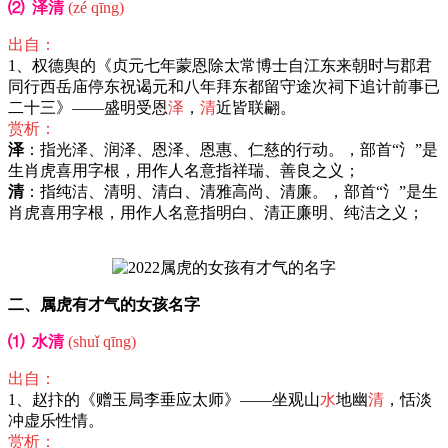
⑵ 泽清
(zé qīng)
出自：
1、权德舆的《贞元七年蒙恩除太常博士自江东来朝时与郡君
同行西岳庙停东祝谒元和八年拜东都留守途次祠下追计前事已
二十三》——盛明受恩
泽
，
清
近皆联翩。
赏析：
泽
：指光泽、润泽、恩泽、恩惠、仁慈的行动。，部首“氵”是
生肖虎喜用字根，用作人名意指祥瑞、善良之义；
清
：指纯洁、清明、清白、清雅高尚、清廉。，部首“氵”是生
肖虎喜用字根，用作人名意指明白、清正廉明、纯洁之义；
二、属虎有才气的女孩名字
⑴ 水清
(shuǐ qīng)
出自：
1、赵抃的《赠玉局李垂应太师》——坐观山
水
地幽
清
，恬淡
冲虚乐性情。
赏析：