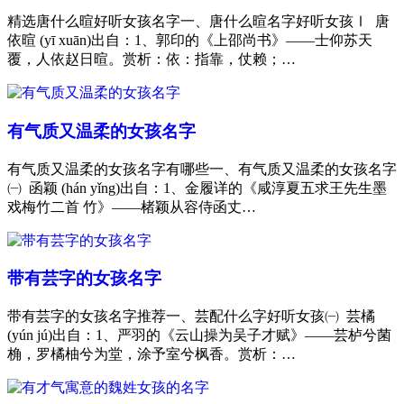
精选唐什么暄好听女孩名字一、唐什么暄名字好听女孩Ⅰ 唐
依暄 (yī xuān)出自：1、郭印的《上邵尚书》——士仰苏天
覆，人依赵日暄。赏析：依：指靠，仗赖；…
有气质又温柔的女孩名字
有气质又温柔的女孩名字有哪些一、有气质又温柔的女孩名字
㈠ 函颖 (hán yǐng)出自：1、金履详的《咸淳夏五求王先生墨
戏梅竹二首 竹》——楮颖从容侍函丈…
带有芸字的女孩名字
带有芸字的女孩名字推荐一、芸配什么字好听女孩㈠ 芸橘
(yún jú)出自：1、严羽的《云山操为吴子才赋》——芸栌兮菌
桷，罗橘柚兮为堂，涂予室兮枫香。赏析：…