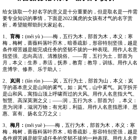
给女孩取一个好名字的意义是十分重要的，但是取名是一件需
要专业知识的事情，下面是2022属虎的女孩有才气的名字赏
析，希望能帮助到大家起名。
1、
育梅：
(méi yù )——梅，五行为木，部首为木，本义：寒
梅，梅树，蔷薇科落叶乔木，暗香疏影，形容特别坚强，越是
条件艰苦越是能完成任务的坚韧不拔的一种表现。用作人名意
指坚强、志向高洁、清雅脱俗。——育，五行为土，部首为
月，本义：生养，养活，抚养，教育；教导，训练。用作人名
意博学、修养、乐于助人；
2、
岚润：
(lán rùn )——岚，五行为土，部首为山，本义：岚
字的基本意义是山间的雾气，如：岚气，山中雾气。岚字拆开
是山和风，寓指山顶上呼啸而过的大风。用作人名意指大气、
智慧、高深莫测之义；——润，五行为水，部首为氵，本义：
意为润泽，滋润万物；有光彩，利益。用作人名意指恩泽、恩
惠、富有、扬名立万之义；
3、
梅月：
(méi yuè )——梅，五行为木，部首为木，本义：寒
梅，梅树，蔷薇科落叶乔木，暗香疏影，形容特别坚强，越是
条件艰苦越是能完成任务的坚韧不拔的一种表现。用作人名意