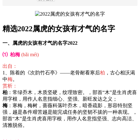
精选2022属虎的女孩有才气的名字
一、属虎的女孩有才气的名字2022
⑴ 柏梅
(bǎi méi)
出自：
1、陈着的《次韵竹石亭》——老骨耐看寒后
柏
，古心相沃渴
中
梅
。
赏析：
柏
：常绿乔木，木质坚硬，纹理致密。，部首“木”是生肖虎喜
用字根，用作人名意指细心、坚强、新旺发达之义；
梅
：寒梅，梅树，蔷薇科落叶乔木，暗香疏影，形容特别坚
强，越是条件艰苦越是能完成任务的坚韧不拔的一种表现。，
部首“木”是生肖虎喜用字根，用作人名意指坚强、志向高洁、
清雅脱俗。