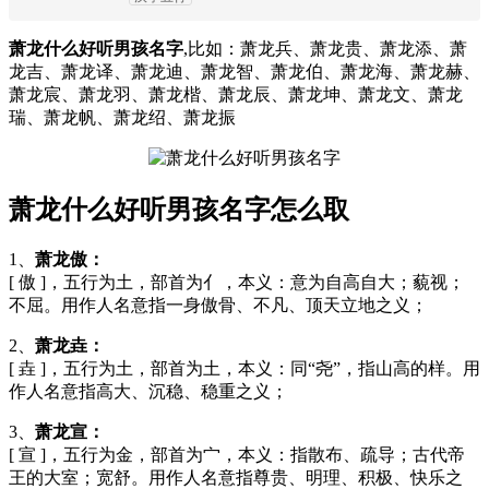
萧龙什么好听男孩名字
,比如：萧龙兵、萧龙贵、萧龙添、萧
龙吉、萧龙译、萧龙迪、萧龙智、萧龙伯、萧龙海、萧龙赫、
萧龙宸、萧龙羽、萧龙楷、萧龙辰、萧龙坤、萧龙文、萧龙
瑞、萧龙帆、萧龙绍、萧龙振
萧龙什么好听男孩名字怎么取
1、
萧龙傲：
[ 傲 ]，五行为土，部首为亻，本义：意为自高自大；藐视；
不屈。用作人名意指一身傲骨、不凡、顶天立地之义；
2、
萧龙垚：
[ 垚 ]，五行为土，部首为土，本义：同“尧”，指山高的样。用
作人名意指高大、沉稳、稳重之义；
3、
萧龙宣：
[ 宣 ]，五行为金，部首为宀，本义：指散布、疏导；古代帝
王的大室；宽舒。用作人名意指尊贵、明理、积极、快乐之