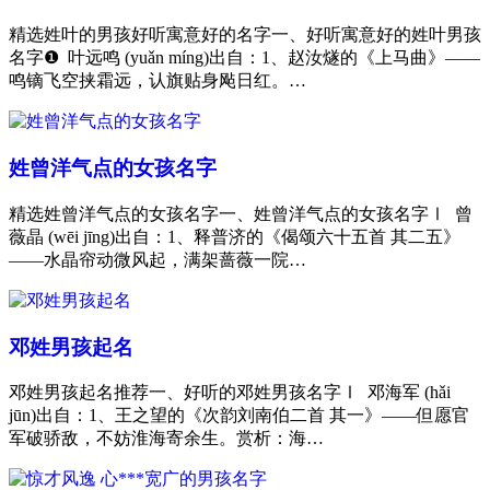
精选姓叶的男孩好听寓意好的名字一、好听寓意好的姓叶男孩
名字❶ 叶远鸣 (yuǎn míng)出自：1、赵汝燧的《上马曲》——
鸣镝飞空挟霜远，认旗贴身飐日红。…
姓曾洋气点的女孩名字
精选姓曾洋气点的女孩名字一、姓曾洋气点的女孩名字Ⅰ 曾
薇晶 (wēi jīng)出自：1、释普济的《偈颂六十五首 其二五》
——水晶帘动微风起，满架蔷薇一院…
邓姓男孩起名
邓姓男孩起名推荐一、好听的邓姓男孩名字Ⅰ 邓海军 (hǎi
jūn)出自：1、王之望的《次韵刘南伯二首 其一》——但愿官
军破骄敌，不妨淮海寄余生。赏析：海…