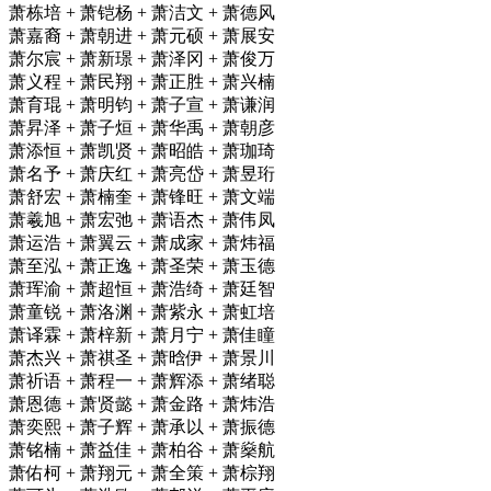
萧栋培 + 萧铠杨 + 萧洁文 + 萧德风
萧嘉裔 + 萧朝进 + 萧元硕 + 萧展安
萧尔宸 + 萧新璟 + 萧泽冈 + 萧俊万
萧义程 + 萧民翔 + 萧正胜 + 萧兴楠
萧育琨 + 萧明钧 + 萧子宣 + 萧谦润
萧昇泽 + 萧子烜 + 萧华禹 + 萧朝彦
萧添恒 + 萧凯贤 + 萧昭皓 + 萧珈琦
萧名予 + 萧庆红 + 萧亮岱 + 萧昱珩
萧舒宏 + 萧楠奎 + 萧锋旺 + 萧文端
萧羲旭 + 萧宏弛 + 萧语杰 + 萧伟凤
萧运浩 + 萧翼云 + 萧成家 + 萧炜福
萧至泓 + 萧正逸 + 萧圣荣 + 萧玉德
萧珲渝 + 萧超恒 + 萧浩绮 + 萧廷智
萧童锐 + 萧洛渊 + 萧紫永 + 萧虹培
萧译霖 + 萧梓新 + 萧月宁 + 萧佳瞳
萧杰兴 + 萧祺圣 + 萧晗伊 + 萧景川
萧祈语 + 萧程一 + 萧辉添 + 萧绪聪
萧恩德 + 萧贤懿 + 萧金路 + 萧炜浩
萧奕熙 + 萧子辉 + 萧承以 + 萧振德
萧铭楠 + 萧益佳 + 萧柏谷 + 萧燊航
萧佑柯 + 萧翔元 + 萧全策 + 萧棕翔