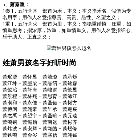
5、
萧秦重：
[ 秦 ]，五行为木，部首为禾，本义：本义指禾名，假借为专
名用字；用作人名意指尊贵、高贵、品性、名望之义；
[ 重 ]，五行为火，部首为里，本义：指稳重谨慎，庄重，如
慎重思考；指浓厚，浓重，如重情重义。用作人名意指细心、
乐于助人、正直之义；
姓萧男孩名字好听时尚
萧珉源 + 萧怀昱 + 萧毓璇 + 萧承烁
萧江坤 + 萧墨梁 + 萧品绍 + 萧铭森
萧懿冶 + 萧轩海 + 萧峻财 + 萧歆昱
萧景程 + 萧林翔 + 萧思育 + 萧沛江
萧润和 + 萧永佳 + 萧圣铤 + 萧韬方
萧博闲 + 萧翊豪 + 萧呈承 + 萧翱宸
萧杰禹 + 萧望宇 + 萧圣暄 + 萧元臻
萧鸣钢 + 萧懿麟 + 萧南远 + 萧彬齐
萧炜波 + 萧安辉 + 萧翊皓 + 萧煜修
萧铁鸣 + 萧金岑 + 萧寒信 + 萧翊铖