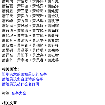
萧可为 + 萧浩欧 + 萧邦洋 + 萧平庭
萧益聪 + 萧津鉴 + 萧铭弈 + 萧皓洋
萧科昱 + 萧三思 + 萧绮羽 + 萧健源
萧仟天 + 萧奕力 + 萧宏岩 + 萧金秋
萧宸峰 + 萧方洋 + 萧丞珲 + 萧凯智
萧治民 + 萧风毅 + 萧嵩庭 + 萧国耀
萧冠德 + 萧灏琛 + 萧存悦 + 萧扬晖
萧如珉 + 萧亦阳 + 萧首毓 + 萧健槿
萧知凡 + 萧沛煦 + 萧丞皓 + 萧礼喆
萧斯杰 + 萧朝钏 + 萧伯韬 + 萧轩槿
萧耀钏 + 萧品霖 + 萧皓璟 + 萧岳峪
萧祥名 + 萧阳予 + 萧达兴 + 萧钰智
萧豪剑 + 萧宇洺 + 萧思睿 + 萧政善
相关阅读：
阳刚寓意的萧姓男孩的名字
萧姓男孩出自唐诗的名字
萧姓男孩起什么名好听
标签:
名字大全
相关文章