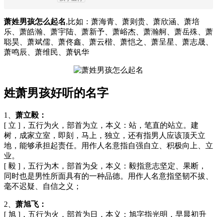
萧姓男孩怎么起名
,比如：萧海青、萧则贵、萧欣涵、萧培
乐、萧皓瀚、萧宇陆、萧新予、萧峪杰、萧瀚舸、萧岳殊、萧
聪昊、萧斌儒、萧佟鑫、萧云楷、萧恺之、萧呈星、萧志晟、
萧鸣辰、萧维民、萧钒华
姓萧男孩好听的名字
1、
萧立毅：
[ 立 ]，五行为火，部首为立，本义：站，笔直的站立。建
树，成家立室，即刻，马上，独立，还有指男人应该顶天立
地，能够承担起责任。用作人名意指自强自立、积极向上、立
业。
[ 毅 ]，五行为木，部首为殳，本义：毅指意志坚定、果断，
同时也是男性所面具有的一种品德。用作人名意指坚韧不拔、
毫不迟疑、自信之义；
2、
萧旭飞：
[ 旭 ]，五行为火，部首为日，本义：旭字指光明，早晨初升