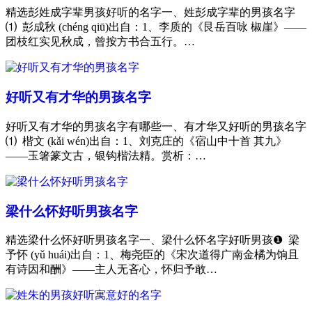
精选彭姓成字辈男孩好听的名字一、姓彭成字辈的男孩名字
⑴ 彭成秋 (chéng qiū)出自：1、李质的《艮岳百咏 椒崖》——
团枝红实见秋成，曾按方书合五行。…
好听又有才华的男孩名字
好听又有才华的男孩名字有哪些一、有才华又好听的男孩名字
⑴ 楷文 (kǎi wén)出自：1、刘克庄的《宿山中十首 其九》
——玉箸篆文古，银钩楷法精。赏析：…
梁什么怀好听男孩名字
精选梁什么怀好听男孩名字一、梁什么怀名字好听男孩❶ 梁
予怀 (yǔ huái)出自：1、梅尧臣的《宋次道得广南金橘为饷且
有诗因和酬》——主人无吝心，怀归予敢…