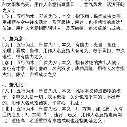
的太阳和光亮。用作人名意指蒸蒸日上、意气风发、活泼开朗
之义；
[ 飞 ]，五行为水，部首为飞，本义：指飞翔，鸟类或虫类等
用翅膀在空中往来活动，形容极快，疾速，也指感情的表达与
传递。用作人名意指聪明过人、反应敏捷、追求卓越与成功。
3、
萧为彦：
[ 为 ]，五行为土，部首为丶，本义：有能力，充当，担任，
治理；看成，当作。用作人名意指大有可为、敢于承担、中流
砥柱、很有能力之义；
[ 彦 ]，五行为木，部首为彡，本义：指有才德的杰出人物，
象征有才学，操守廉政，名利双收，成功昌隆。用作人名意指
杰出、廉洁、吉祥成功之义；
4、
萧凡北：
[ 凡 ]，五行为水，部首为几，本义：凡字本义铸造器物的模
子。引申义凡是一切，表示概括；另外也指平常的，不出奇
的。用作人名意指踏实、平常心、礼让；
[ 北 ]，五行为水，部首为匕，本义：1、方向，如北辰，又有
辽阔之意；2、古同“背”，违背，违反。用作人名意指走南闯
北、道德高、名望重或有卓越成就也泛指闯荡之义；