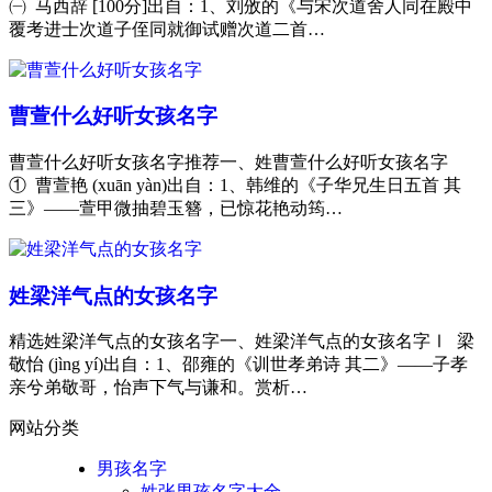
㈠ 马西辞 [100分]出自：1、刘攽的《与宋次道舍人同在殿中
覆考进士次道子侄同就御试赠次道二首…
曹萱什么好听女孩名字
曹萱什么好听女孩名字推荐一、姓曹萱什么好听女孩名字
① 曹萱艳 (xuān yàn)出自：1、韩维的《子华兄生日五首 其
三》——萱甲微抽碧玉簪，已惊花艳动筠…
姓梁洋气点的女孩名字
精选姓梁洋气点的女孩名字一、姓梁洋气点的女孩名字Ⅰ 梁
敬怡 (jìng yí)出自：1、邵雍的《训世孝弟诗 其二》——子孝
亲兮弟敬哥，怡声下气与谦和。赏析…
网站分类
男孩名字
姓张男孩名字大全