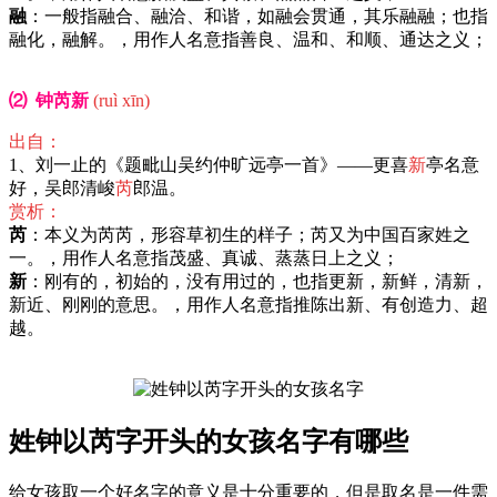
融
：一般指融合、融洽、和谐，如融会贯通，其乐融融；也指
融化，融解。，用作人名意指善良、温和、和顺、通达之义；
⑵ 钟芮新
(ruì xīn)
出自：
1、刘一止的《题毗山吴约仲旷远亭一首》——更喜
新
亭名意
好，吴郎清峻
芮
郎温。
赏析：
芮
：本义为芮芮，形容草初生的样子；芮又为中国百家姓之
一。，用作人名意指茂盛、真诚、蒸蒸日上之义；
新
：刚有的，初始的，没有用过的，也指更新，新鲜，清新，
新近、刚刚的意思。，用作人名意指推陈出新、有创造力、超
越。
姓钟以芮字开头的女孩名字有哪些
给女孩取一个好名字的意义是十分重要的，但是取名是一件需