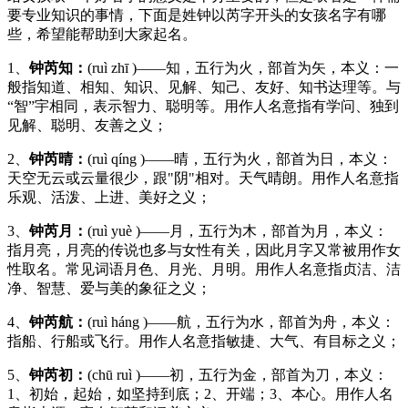
要专业知识的事情，下面是姓钟以芮字开头的女孩名字有哪
些，希望能帮助到大家起名。
1、
钟芮知：
(ruì zhī )——知，五行为火，部首为矢，本义：一
般指知道、相知、知识、见解、知己、友好、知书达理等。与
“智”宇相同，表示智力、聪明等。用作人名意指有学问、独到
见解、聪明、友善之义；
2、
钟芮晴：
(ruì qíng )——晴，五行为火，部首为日，本义：
天空无云或云量很少，跟"阴"相对。天气晴朗。用作人名意指
乐观、活泼、上进、美好之义；
3、
钟芮月：
(ruì yuè )——月，五行为木，部首为月，本义：
指月亮，月亮的传说也多与女性有关，因此月字又常被用作女
性取名。常见词语月色、月光、月明。用作人名意指贞洁、洁
净、智慧、爱与美的象征之义；
4、
钟芮航：
(ruì háng )——航，五行为水，部首为舟，本义：
指船、行船或飞行。用作人名意指敏捷、大气、有目标之义；
5、
钟芮初：
(chū ruì )——初，五行为金，部首为刀，本义：
1、初始，起始，如坚持到底；2、开端；3、本心。用作人名