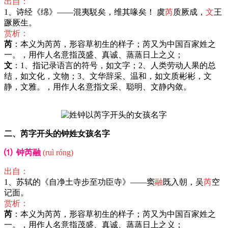
出自：
1、诗经《绵》——混夷駾矣，维其喙矣！ 虞
芮
质厥成，
文
王
蹶厥生。
赏析：
芮
：本义为芮芮，形容草初生的样子；芮又为中国百家姓之
一。，用作人名意指茂盛、真诚、蒸蒸日上之义；
文
：1、指记录语言的符号，如文字；2、人类劳动人果的总
结，如文化，文物；3、文华辞采、温和，如文质彬彬，文
静，文雅。，用作人名意指文采、聪明、文静内敛。
二、芮字开头的钟姓女孩名字
⑴ 钟芮融
(ruì róng)
出自：
1、苏轼的《自净土寺步至功臣寺》——窦
融
既入朝，吴
芮
空
记面。
赏析：
芮
：本义为芮芮，形容草初生的样子；芮又为中国百家姓之
一。，用作人名意指茂盛、真诚、蒸蒸日上之义；