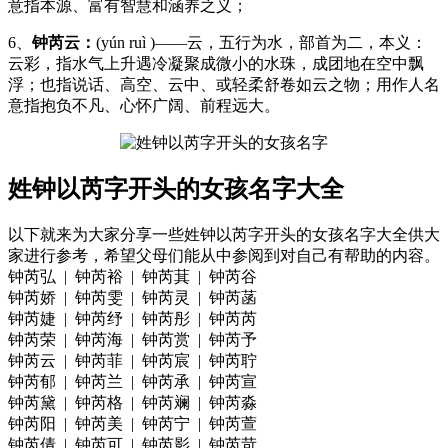
意指本源、富有智慧和涵养之义；
6、
钟芮云：
(yún ruì )——云，五行为水，部首为二，本义：
云彩，指水气上升遇冷凝聚成微小的水珠，成团地在空中飘
浮；也指说话、高空、云中、或轻柔舒卷如云之物；用作人名
意指抱负不凡、心怀广阔、前程远大。
姓钟以芮字开头的女孩名字大全
以下就来为大家分享一些姓钟以芮字开头的女孩名字大全供大
家进行参考，希望父母们能从中参阅到对自己有帮助的内容。
钟芮弘 | 钟芮裕 | 钟芮萁 | 钟芮谷
钟芮娇 | 钟芮雯 | 钟芮灵 | 钟芮菡
钟芮婕 | 钟芮纾 | 钟芮彤 | 钟芮芮
钟芮荣 | 钟芮海 | 钟芮赏 | 钟芮予
钟芮云 | 钟芮菲 | 钟芮宸 | 钟芮聍
钟芮郁 | 钟芮兰 | 钟芮承 | 钟芮宣
钟芮黛 | 钟芮格 | 钟芮斓 | 钟芮淼
钟芮阳 | 钟芮美 | 钟芮宁 | 钟芮萱
钟芮倩 | 钟芮可 | 钟芮影 | 钟芮苛