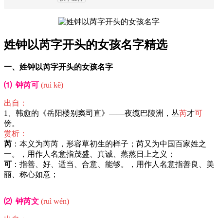
姓钟以芮字开头的女孩名字精选
一、姓钟以芮字开头的女孩名字
⑴ 钟芮可
(ruì kě)
出自：
1、韩愈的《岳阳楼别窦司直》——夜缆巴陵洲，丛
芮
才
可
傍。
赏析：
芮
：本义为芮芮，形容草初生的样子；芮又为中国百家姓之
一。，用作人名意指茂盛、真诚、蒸蒸日上之义；
可
：指善、好、适当、合意、能够。，用作人名意指善良、美
丽、称心如意；
⑵ 钟芮文
(ruì wén)