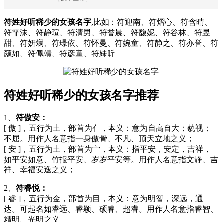
符姓好听稀少的女孩名字
,比如：符迎南、符熠心、符含晴、
符霏沫、符静瑄、符清男、符誉晨、符馥妮、符谷林、符昱
甜、符妍斓、符璟依、符怀曼、符婉童、符静之、符亦誉、符
颜如、符佩靖、符彦童、符妹昕
符姓好听稀少的女孩名字推荐
1、
符傲安：
[ 傲 ]，五行为土，部首为亻，本义：意为自高自大；藐视；
不屈。用作人名意指一身傲骨、不凡、顶天立地之义；
[ 安 ]，五行为土，部首为宀，本义：指平安，安定，吉祥，
如平安如意、竹报平安、岁岁平安等。用作人名意指文静、吉
祥、幸福安逸之义；
2、
符睿悦：
[ 睿 ]，五行为金，部首为目，本义：意为明智，深远，通
达。可起名如睿远、睿颖、硕睿、超睿。用作人名意指睿智、
精明、光明之义