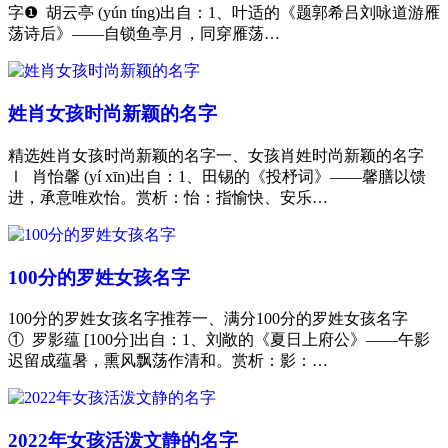
字❶ 胡云亭 (yún tíng)出自：1、叶适的《题郭希吕刘咏道游雁
荡诗后》——自锁鱼亭月，同穿雁荡…
姓肖女孩时尚新颖的名字
精选姓肖女孩时尚新颖的名字一、女孩肖姓时尚新颖的名字
Ⅰ 肖怡馨 (yí xīn)出自：1、田锡的《投杼词》——馨膳以馈
进，承意唯欢怡。赏析：怡：指愉快、安乐…
100分的罗姓女孩名字
100分的罗姓女孩名字推荐一、满分100分的罗姓女孩名字
① 罗影蕴 [100分]出自：1、刘敞的《夏日上府公》——午影
迟留成蕴暑，熏风飘荡作清和。赏析：影：…
2022年女孩活泼文静的名字