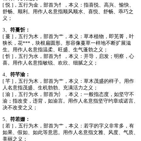
[ 悦 ]，五行为金，部首为忄，本义：指喜悦、高兴、愉快、
舒畅、顺利。用作人名意指顺风顺水、喜悦、舒畅、乖巧之
义；
3、
符蔓忻：
[ 蔓 ]，五行为木，部首为艹，本义：草本植物，即芜菁，叶
狭长，花***，块根扁圆形。形容像蔓草一样地不断扩展滋
生。用作人名意指温柔、旺盛、生气蓬勃之义；
[ 忻 ]，五行为水，部首为忄，本义：开导，启发；明察，心
喜。用作人名意指敏锐、欢欣、细腻之义；
4、
符芊渝：
[ 芊 ]，五行为木，部首为艹，本义：草木茂盛的样子。用作
人名意指茂盛、生机勃勃、充满活力之义；
[ 渝 ]，五行为水，部首为氵，本义：一般指态度，如坚守不
渝；指改变，违背，如渝言。用作人名意指坚守约章或诺言、
决不改变之义；
5、
符若姗：
[ 若 ]，五行为木，部首为艹，本义：若字的字义非常多，有
如果、假如、如此等意思。用作人名意指文雅、风度、气质、
美丽之义；