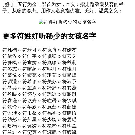
[ 姗 ]，五行为金，部首为女，本义：指走路缓缓从容的样
子、从容的姿态。用作人名意指优雅、美好、温柔之义；
更多符姓好听稀少的女孩名字
符凡楠 ○ 符珏可 ○ 符岚喧 ○ 符婼芩
符黛依 ○ 符佳宇 ○ 符虞卿 ○ 符云芝
符静枫 ○ 符宜娇 ○ 符燕珍 ○ 符秋莉
符琴霏 ○ 符喧菡 ○ 符熙月 ○ 符珑月
符筝悦 ○ 符靖苑 ○ 符珊萱 ○ 符函烟
符玥滢 ○ 符希珍 ○ 符美亦 ○ 符涵予
符芩昊 ○ 符芷焉 ○ 符绮舒 ○ 符彩薇
符盈映 ○ 符怀彤 ○ 符瑶冰 ○ 符昭琪
符睿瑾 ○ 符玟卉 ○ 符喧语 ○ 符钗琪
符歌玲 ○ 符芊欣 ○ 符意蕊 ○ 符蔚姗
符语洢 ○ 符玉馨 ○ 符福香 ○ 符璐珍
符幼彤 ○ 符茹星 ○ 符少婉 ○ 符雯瑶
符晗楠 ○ 符璐绣 ○ 符筱桦 ○ 符琪兰
符兰迪 ○ 符雯英 ○ 符淑懿 ○ 符馥黛