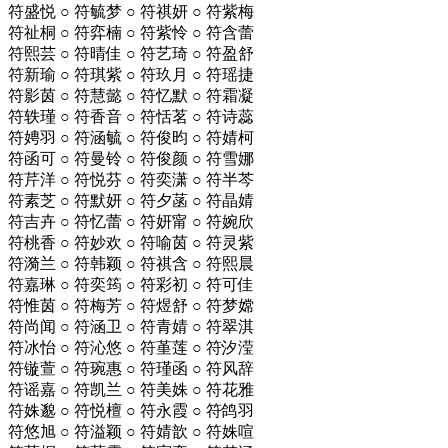
符盛悦 ○ 符毓梦 ○ 符祺妍 ○ 符紫梅
符祉桐 ○ 符弈楠 ○ 符紫怜 ○ 符含蕾
符熙芸 ○ 符晴佳 ○ 符艺琦 ○ 符盈舒
符新瑜 ○ 符琪紫 ○ 符玖月 ○ 符瑶捷
符影茵 ○ 符慧懿 ○ 符忆默 ○ 符霜凝
符轶瑾 ○ 符香音 ○ 符恬茗 ○ 符诗蕊
符娉羽 ○ 符涵毓 ○ 符俊昀 ○ 符婧柯
符函可 ○ 符曼铃 ○ 符俊颜 ○ 符雪娜
符芹洋 ○ 符悦芬 ○ 符奕潇 ○ 符半芩
符素芝 ○ 符默妍 ○ 符夕菡 ○ 符晶婧
符吉卉 ○ 符忆蕾 ○ 符妍甯 ○ 符婉欣
符桃香 ○ 符妙欢 ○ 符喻茵 ○ 符灵紫
符漪兰 ○ 符韩颖 ○ 符祺含 ○ 符熙晨
符嘉琳 ○ 符奕筠 ○ 符彩初 ○ 符可佳
符惟茵 ○ 符梅芳 ○ 符煜舒 ○ 符梦嫦
符尚闻 ○ 符涵卫 ○ 符青婧 ○ 符翠淇
符冰怡 ○ 符沁悠 ○ 符堇莲 ○ 符汐滢
符镟萱 ○ 符琬惠 ○ 符瑾函 ○ 符风辞
符谣嘉 ○ 符凯兰 ○ 符美姝 ○ 符花雅
符姝邈 ○ 符悦檀 ○ 符永霞 ○ 符鸽羽
符悠旭 ○ 符溢颖 ○ 符婧歆 ○ 符姝喧