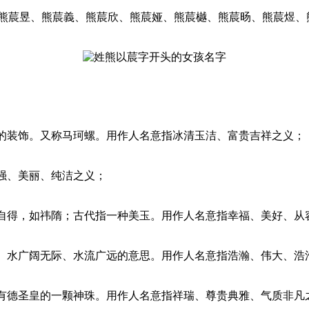
、熊莀昱、熊莀義、熊莀欣、熊莀娅、熊莀樾、熊莀旸、熊莀煜
笼头的装饰。又称马珂螺。用作人名意指冰清玉洁、富贵吉祥之义；
坚强、美丽、纯洁之义；
从容自得，如祎隋；古代指一种美玉。用作人名意指幸福、美好、
浩大、水广阔无际、水流广远的意思。用作人名意指浩瀚、伟大、浩
赐予有德圣皇的一颗神珠。用作人名意指祥瑞、尊贵典雅、气质非凡