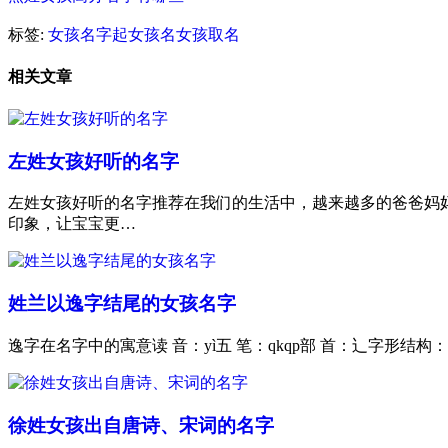
标签:
女孩名字
起女孩名
女孩取名
相关文章
左姓女孩好听的名字
左姓女孩好听的名字推荐在我们的生活中，越来越多的爸爸妈
印象，让宝宝更…
姓兰以逸字结尾的女孩名字
逸字在名字中的寓意读 音：yì五 笔：qkqp部 首：辶字
徐姓女孩出自唐诗、宋词的名字