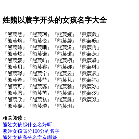
姓熊以莀字开头的女孩名字大全
『熊莀然』『熊莀珂』『熊莀娅』『熊莀義』
『熊莀煊』『熊莀悦』『熊莀馨』『熊莀旸』
『熊莀晞』『熊莀晰』『熊莀浠』『熊莀冉』
『熊莀煜』『熊莀诺』『熊莀珺』『熊莀莯』
『熊莀媛』『熊莀屿』『熊莀栩』『熊莀淼』
『熊莀贝』『熊莀睿』『熊莀娜』『熊莀琳』
『熊莀璟』『熊莀宁』『熊莀昱』『熊莀辰』
『熊莀希』『熊莀菲』『熊莀芃』『熊莀祎』
『熊莀可』『熊莀蕊』『熊莀雅』『熊莀冰』
『熊莀恩』『熊莀芮』『熊莀璐』『熊莀汐』
『熊莀欣』『熊莀祺』『熊莀懿』『熊莀燚』
『熊莀樾』『熊莀琰』『熊莀玥』
相关阅读：
熊姓女孩起什么名好听
熊姓女孩满分100分的名字
熊姓女孩高分名字有哪些