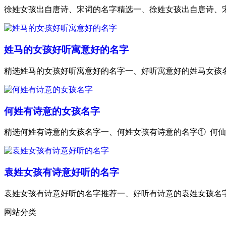
徐姓女孩出自唐诗、宋词的名字精选一、徐姓女孩出自唐诗、宋词的
姓马的女孩好听寓意好的名字
精选姓马的女孩好听寓意好的名字一、好听寓意好的姓马女孩名字㈠
何姓有诗意的女孩名字
精选何姓有诗意的女孩名字一、何姓女孩有诗意的名字① 何仙凤 
袁姓女孩有诗意好听的名字
袁姓女孩有诗意好听的名字推荐一、好听有诗意的袁姓女孩名字① 
网站分类