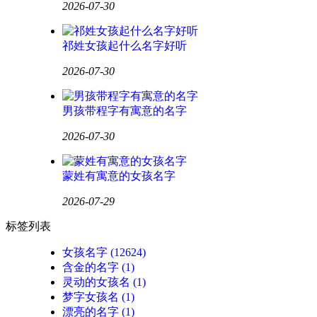
2026-07-30
祁姓女孩起什么名字好听
2026-07-30
男孩带程字有寓意的名字
2026-07-30
蒙姓有寓意的女孩名字
2026-07-29
标签列表
女孩名字
(12624)
含金的名字
(1)
灵动的女孩名
(1)
梦字女孩名
(1)
漂亮的名字
(1)