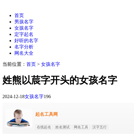
首页
男孩名字
女孩名字
定字起名
好听的名字
名字分析
网名大全
当前位置：
首页
>
女孩名字
姓熊以莀字开头的女孩名字
2024-12-18
女孩名字
196
起名工具网
在线起名
姓名测试
网名工具
汉字五行