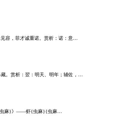
质幸见容，菲才诚重诺。赏析：诺：意…
貌昂藏。赏析：翌：明天、明年；辅佐，…
虫麻}》——虾{虫麻}{虫麻…