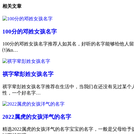
相关文章
100分的邓姓女孩名字
100分的邓姓女孩名字推荐人如其名，好听的名字能够给他人留
⑴&n…
祺字辈彭姓女孩名字
祺字辈彭姓女孩名字推荐在生活中，当我们在还没有见过某个
性，一个好名字…
2022属虎的女孩洋气的名字
精选2022属虎的女孩洋气的名字宝宝的名字，一般是父母给