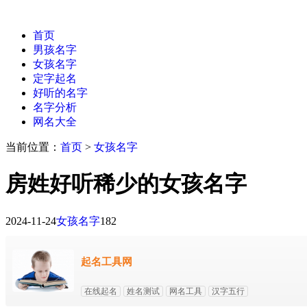
首页
男孩名字
女孩名字
定字起名
好听的名字
名字分析
网名大全
当前位置：
首页
>
女孩名字
房姓好听稀少的女孩名字
2024-11-24
女孩名字
182
起名工具网
在线起名
姓名测试
网名工具
汉字五行