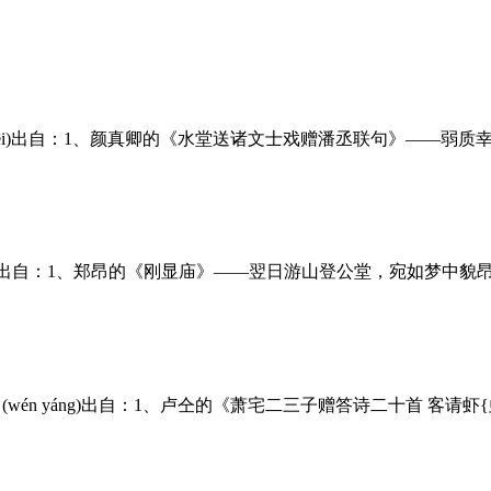
 fēi)出自：1、颜真卿的《水堂送诸文士戏赠潘丞联句》——弱
 rú)出自：1、郑昂的《刚显庙》——翌日游山登公堂，宛如梦中
én yáng)出自：1、卢仝的《萧宅二三子赠答诗二十首 客请虾{