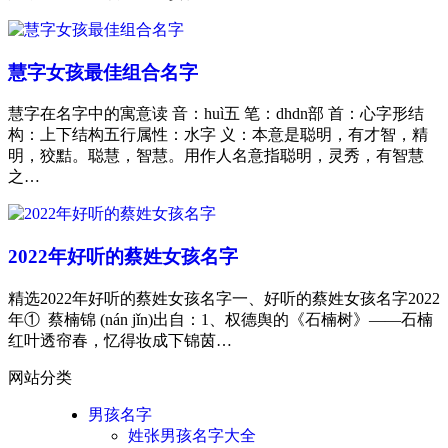
慧字女孩最佳组合名字
慧字在名字中的寓意读 音：huì五 笔：dhdn部 首：心字形结
构：上下结构五行属性：水字 义：本意是聪明，有才智，精
明，狡黠。聪慧，智慧。用作人名意指聪明，灵秀，有智慧
之…
2022年好听的蔡姓女孩名字
精选2022年好听的蔡姓女孩名字一、好听的蔡姓女孩名字2022
年① 蔡楠锦 (nán jǐn)出自：1、权德舆的《石楠树》——石楠
红叶透帘春，忆得妆成下锦茵…
网站分类
男孩名字
姓张男孩名字大全