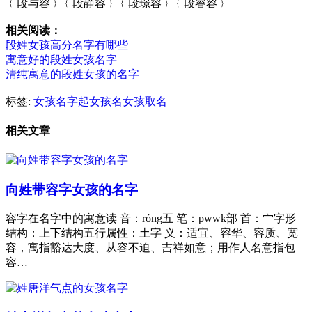
﹛段与容﹜﹛段静容﹜﹛段璟容﹜﹛段睿容﹜
相关阅读：
段姓女孩高分名字有哪些
寓意好的段姓女孩名字
清纯寓意的段姓女孩的名字
标签:
女孩名字
起女孩名
女孩取名
相关文章
向姓带容字女孩的名字
容字在名字中的寓意读 音：róng五 笔：pwwk部 首：宀字形
结构：上下结构五行属性：土字 义：适宜、容华、容质、宽
容，寓指豁达大度、从容不迫、吉祥如意；用作人名意指包
容…