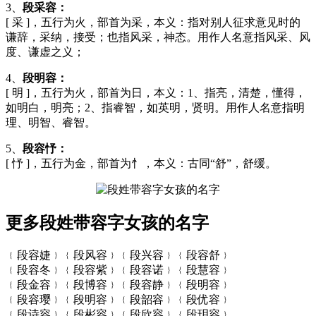
3、
段采容：
[ 采 ]，五行为火，部首为采，本义：指对别人征求意见时的
谦辞，采纳，接受；也指风采，神态。用作人名意指风采、风
度、谦虚之义；
4、
段明容：
[ 明 ]，五行为火，部首为日，本义：1、指亮，清楚，懂得，
如明白，明亮；2、指睿智，如英明，贤明。用作人名意指明
理、明智、睿智。
5、
段容忬：
[ 忬 ]，五行为金，部首为忄，本义：古同“舒”，舒缓。
更多段姓带容字女孩的名字
﹛段容婕﹜﹛段风容﹜﹛段兴容﹜﹛段容舒﹜
﹛段容冬﹜﹛段容紫﹜﹛段容诺﹜﹛段慧容﹜
﹛段金容﹜﹛段博容﹜﹛段容静﹜﹛段明容﹜
﹛段容璎﹜﹛段明容﹜﹛段韶容﹜﹛段优容﹜
﹛段诗容﹜﹛段彬容﹜﹛段欣容﹜﹛段玥容﹜