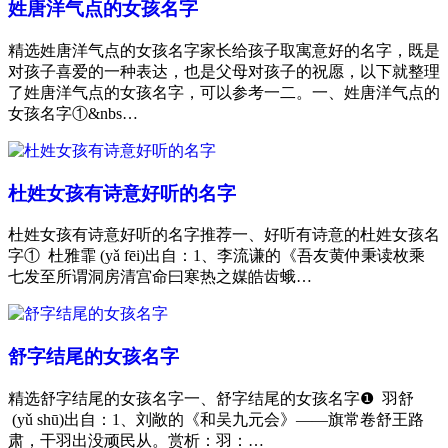
姓唐洋气点的女孩名字
精选姓唐洋气点的女孩名字家长给孩子取寓意好的名字，既是
对孩子喜爱的一种表达，也是父母对孩子的祝愿，以下就整理
了姓唐洋气点的女孩名字，可以参考一二。一、姓唐洋气点的
女孩名字①&nbs…
杜姓女孩有诗意好听的名字
杜姓女孩有诗意好听的名字推荐一、好听有诗意的杜姓女孩名
字① 杜雅霏 (yǎ fēi)出自：1、李流谦的《吾友黄仲秉读枚乘
七发至所谓洞房清宫命曰寒热之媒皓齿蛾…
舒字结尾的女孩名字
精选舒字结尾的女孩名字一、舒字结尾的女孩名字❶ 羽舒
(yǔ shū)出自：1、刘敞的《和吴九元会》——旗常卷舒王路
肃，干羽出没顽民从。赏析：羽：…