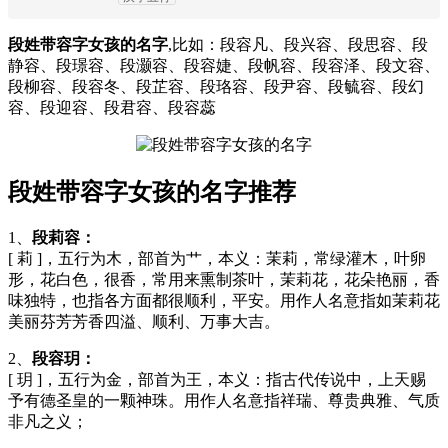
段姓带容字女孩的名字
,比如：段容凡、段兴容、段思容、段
静容、段璟容、段灏容、段容婕、段帆容、段容泽、段文容、
段柳容、段容冬、段芷容、段珞容、段尹容、段毓容、段幻
容、段迎容、段君容、段容蕊
段姓带容字女孩的名字推荐
1、
段莉容：
[ 莉 ]，五行为木，部首为艹，本义：茉莉，常绿灌木，叶卵
形，花白色，很香，常用来熏制茶叶，茉莉花，花朵艳丽，香
味独特，也指各方面都很顺利，平安。用作人名意指如茉莉花
美丽芬芳芳香四溢、顺利、万事大吉。
2、
段容玥：
[ 玥 ]，五行为金，部首为王，本义：指古代传说中，上天赐
予有德圣皇的一颗神珠。用作人名意指祥瑞、尊贵典雅、气质
非凡之义；