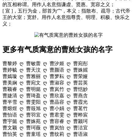
的互相称谓。用作人名意指谦虚、贤惠、宽容之义；
[ 宣 ]，五行为金，部首为宀，本义：指散布、疏导；古代帝
王的大室；宽舒。用作人名意指尊贵、明理、积极、快乐之
义；
更多有气质寓意的曹姓女孩的名字
曹黎婷 ღ 曹敏蕾 ღ 曹汐姬 ღ 曹宛彤
曹婷毓 ღ 曹天汶 ღ 曹颜语 ღ 曹姝媱
曹嫣璇 ღ 曹雅丽 ღ 曹梦耘 ღ 曹荣娅
曹美娴 ღ 曹宛文 ღ 曹淑容 ღ 曹芸英
曹颖睿 ღ 曹明懿 ღ 曹岚竹 ღ 曹恺妙
曹婕清 ღ 曹琦盈 ღ 曹欣嘉 ღ 曹燕含
曹半雪 ღ 曹雯阳 ღ 曹晶容 ღ 曹霞光
曹熔煜 ღ 曹筱旭 ღ 曹小娟 ღ 曹茗竹
曹怡语 ღ 曹羽宜 ღ 曹君雯 ღ 曹晔宸
曹宇懿 ღ 曹姝苑 ღ 曹容睿 ღ 曹颍珂
曹文颖 ღ 曹珂薇 ღ 曹岚怡 ღ 曹洁宜
曹怡英 ღ 曹童瑶 ღ 曹纹莉 ღ 曹语淑