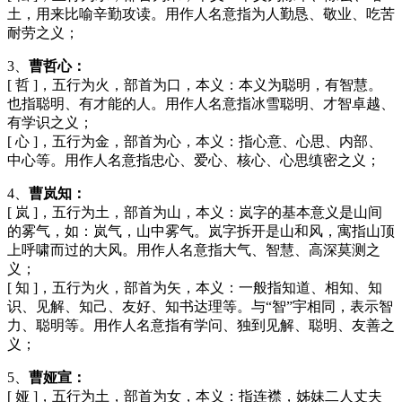
土，用来比喻辛勤攻读。用作人名意指为人勤恳、敬业、吃苦
耐劳之义；
3、
曹哲心：
[ 哲 ]，五行为火，部首为口，本义：本义为聪明，有智慧。
也指聪明、有才能的人。用作人名意指冰雪聪明、才智卓越、
有学识之义；
[ 心 ]，五行为金，部首为心，本义：指心意、心思、内部、
中心等。用作人名意指忠心、爱心、核心、心思缜密之义；
4、
曹岚知：
[ 岚 ]，五行为土，部首为山，本义：岚字的基本意义是山间
的雾气，如：岚气，山中雾气。岚字拆开是山和风，寓指山顶
上呼啸而过的大风。用作人名意指大气、智慧、高深莫测之
义；
[ 知 ]，五行为火，部首为矢，本义：一般指知道、相知、知
识、见解、知己、友好、知书达理等。与“智”宇相同，表示智
力、聪明等。用作人名意指有学问、独到见解、聪明、友善之
义；
5、
曹娅宣：
[ 娅 ]，五行为土，部首为女，本义：指连襟，姊妹二人丈夫