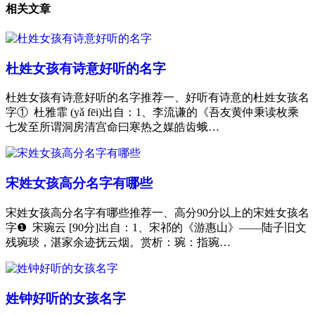
相关文章
杜姓女孩有诗意好听的名字
杜姓女孩有诗意好听的名字推荐一、好听有诗意的杜姓女孩名
字① 杜雅霏 (yǎ fēi)出自：1、李流谦的《吾友黄仲秉读枚乘
七发至所谓洞房清宫命曰寒热之媒皓齿蛾…
宋姓女孩高分名字有哪些
宋姓女孩高分名字有哪些推荐一、高分90分以上的宋姓女孩名
字❶ 宋琬云 [90分]出自：1、宋祁的《游惠山》——陆子旧文
残琬琰，湛家余迹抚云烟。赏析：琬：指琬…
姓钟好听的女孩名字