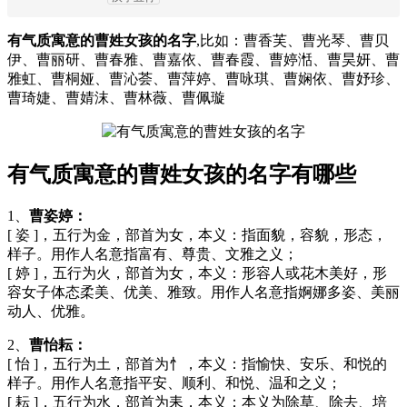
有气质寓意的曹姓女孩的名字
,比如：曹香芙、曹光琴、曹贝
伊、曹丽研、曹春雅、曹嘉依、曹春霞、曹婷湉、曹昊妍、曹
雅虹、曹桐娅、曹沁荟、曹萍婷、曹咏琪、曹娴依、曹妤珍、
曹琦婕、曹婧沫、曹林薇、曹佩璇
有气质寓意的曹姓女孩的名字有哪些
1、
曹姿婷：
[ 姿 ]，五行为金，部首为女，本义：指面貌，容貌，形态，
样子。用作人名意指富有、尊贵、文雅之义；
[ 婷 ]，五行为火，部首为女，本义：形容人或花木美好，形
容女子体态柔美、优美、雅致。用作人名意指婀娜多姿、美丽
动人、优雅。
2、
曹怡耘：
[ 怡 ]，五行为土，部首为忄，本义：指愉快、安乐、和悦的
样子。用作人名意指平安、顺利、和悦、温和之义；
[ 耘 ]，五行为水，部首为耒，本义：本义为除草、除去、培