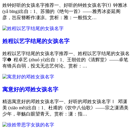
姓钟好听的女孩名字推荐一、好听的钟姓女孩名字⑴ 钟雅冰
(yǎ bīng)出自：1、苏籀的《绝句一首》——雅秀冰姿延阁
彦，岂应簪断作凄凉。赏析：雅：一般指文…
姓程以艺字结尾的女孩名字
姓程以艺字结尾的女孩名字推荐一、姓程以艺字结尾的女孩名
字❶ 程卓艺 (zhuó yì)出自：1、王朝佐的《清辉堂》——卓笔
有锋兵自弱，投戈无志艺何论。赏析：…
寓意好的邓姓女孩名字
精选寓意好的邓姓女孩名字一、好听的邓姓女孩名字Ⅰ 邓潇
美 (xiāo měi)出自：1、杜甫的《饮中八仙歌》——宗之潇洒美
少年，举觞白眼望青天。赏析：潇：指…