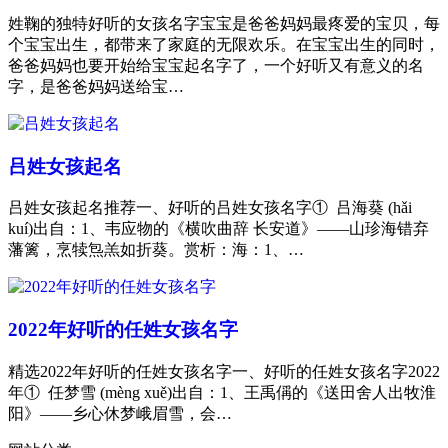
姓鞠的独特好听的女孩名字宝宝是爸爸妈妈最疼爱的宝贝，每
个宝宝出生，都带来了家庭的无限欢乐。在宝宝出生的同时，
爸爸妈妈也要开始给宝宝起名字了，一个好听又有意义的名
字，是爸爸妈妈送给宝…
吕姓女孩起名
吕姓女孩起名推荐一、好听的吕姓女孩名字① 吕海葵 (hǎi
kuí)出自：1、韦应物的《横吹曲辞 长安道》——山珍海错弃
藩篱，烹犊炰羔如折葵。赏析：海：1、…
2022年好听的任姓女孩名字
精选2022年好听的任姓女孩名字一、好听的任姓女孩名字2022
年① 任梦雪 (mèng xuě)出自：1、王禹偁的《送田舍人出牧淮
阳》——乡心休梦峨眉雪，会…