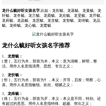
龙什么毓好听女孩名字
,比如：龙彤毓、龙菡毓、龙曼毓、龙
轩毓、龙冬毓、龙兰毓、龙菀毓、龙欣毓、龙旻毓、龙芹毓、
龙莉毓、龙晶毓、龙思毓、龙含毓、龙智毓、龙绮毓、龙品
毓、龙梓毓、龙心毓、龙鹭毓
龙什么毓好听女孩名字推荐
1、
龙楚毓：
[ 楚 ]，五行为木，部首为木，本义：意为清晰，鲜明，整
洁。用作人名意指清秀、思想、专注之义；
2、
龙忻毓：
[ 忻 ]，五行为水，部首为忄，本义：开导，启发；明察，心
喜。用作人名意指敏锐、欢欣、细腻之义；
3、
龙殊毓：
[ 殊 ]，五行为金，部首为歹，本义：本义是不同，特别。还
有超过的意思。用作人名意指特殊、超越、突出之义；