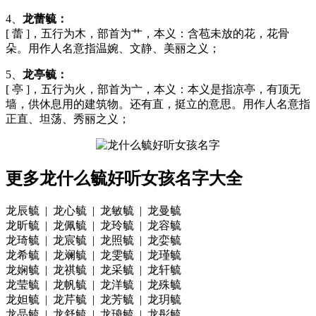
4、
龙蕾毓：
[ 蕾 ]，五行为木，部首为艹，本义：含苞未放的花，花骨
朵。用作人名意指温婉、文静、美丽之义；
5、
龙亭毓：
[ 亭 ]，五行为火，部首为亠，本义：本义是指凉亭，有顶无
墙，供休息用的建筑物。还有直，挺立的意思。用作人名意指
正直、坦荡、秀丽之义；
更多龙什么毓好听女孩名字大全
龙辰毓 | 龙心毓 | 龙敏毓 | 龙曼毓
龙昕毓 | 龙佩毓 | 龙玲毓 | 龙容毓
龙琦毓 | 龙宸毓 | 龙照毓 | 龙娈毓
龙希毓 | 龙斓毓 | 龙雯毓 | 龙瑾毓
龙娴毓 | 龙祺毓 | 龙采毓 | 龙轩毓
龙莹毓 | 龙帆毓 | 龙洋毓 | 龙殊毓
龙妲毓 | 龙芹毓 | 龙芳毓 | 龙玥毓
龙晶毓 | 龙舒毓 | 龙珘毓 | 龙彤毓