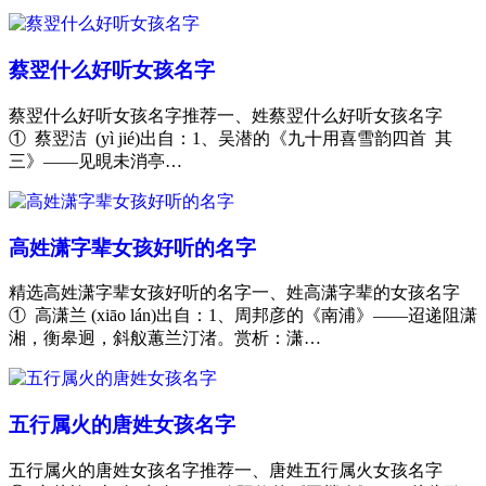
蔡翌什么好听女孩名字
蔡翌什么好听女孩名字推荐一、姓蔡翌什么好听女孩名字
① 蔡翌洁 (yì jié)出自：1、吴潜的《九十用喜雪韵四首 其
三》——见晛未消亭…
高姓潇字辈女孩好听的名字
精选高姓潇字辈女孩好听的名字一、姓高潇字辈的女孩名字
① 高潇兰 (xiāo lán)出自：1、周邦彦的《南浦》——迢递阻潇
湘，衡皋迥，斜舣蕙兰汀渚。赏析：潇…
五行属火的唐姓女孩名字
五行属火的唐姓女孩名字推荐一、唐姓五行属火女孩名字