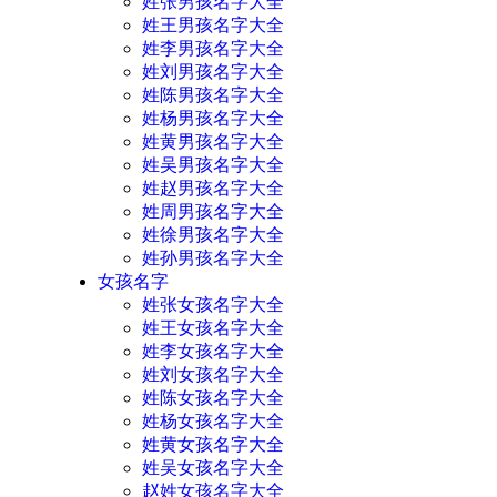
姓张男孩名字大全
姓王男孩名字大全
姓李男孩名字大全
姓刘男孩名字大全
姓陈男孩名字大全
姓杨男孩名字大全
姓黄男孩名字大全
姓吴男孩名字大全
姓赵男孩名字大全
姓周男孩名字大全
姓徐男孩名字大全
姓孙男孩名字大全
女孩名字
姓张女孩名字大全
姓王女孩名字大全
姓李女孩名字大全
姓刘女孩名字大全
姓陈女孩名字大全
姓杨女孩名字大全
姓黄女孩名字大全
姓吴女孩名字大全
赵姓女孩名字大全