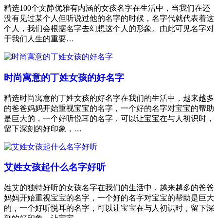
精选100个文静优雅有内涵的女孩名字在生活中，当我们在还
没有见过某个人但听说过他的名字的时候，名字代就代表着这
个人，我们会根据名字去幻想这个人的形象。由此可见名字对
于我们人生的重要…
时尚寓意的丁姓女孩的好名字
精选时尚寓意的丁姓女孩的好名字在我们的生活中，越来越多
的爸爸妈妈开始重视宝宝的名字，一个好的名字对宝宝的帮助
是巨大的，一个好听悦耳的名字，可以让宝宝在与人初识时，
留下深刻的好印象，…
艾姓女孩起什么名字好听
姓艾的独特好听的女孩名字在我们的生活中，越来越多的爸爸
妈妈开始重视宝宝的名字，一个好的名字对宝宝的帮助是巨大
的，一个好听悦耳的名字，可以让宝宝在与人初识时，留下深