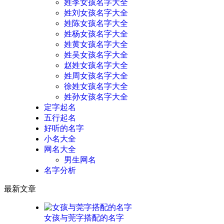
姓李女孩名字大全
姓刘女孩名字大全
姓陈女孩名字大全
姓杨女孩名字大全
姓黄女孩名字大全
姓吴女孩名字大全
赵姓女孩名字大全
姓周女孩名字大全
徐姓女孩名字大全
姓孙女孩名字大全
定字起名
五行起名
好听的名字
小名大全
网名大全
男生网名
名字分析
最新文章
女孩与莞字搭配的名字