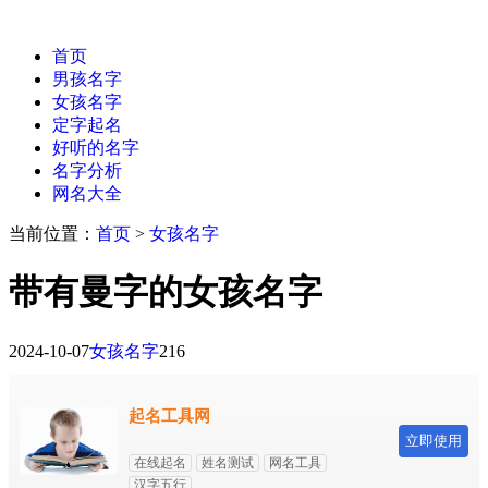
首页
男孩名字
女孩名字
定字起名
好听的名字
名字分析
网名大全
当前位置：
首页
>
女孩名字
带有曼字的女孩名字
2024-10-07
女孩名字
216
起名工具网
立即使用
在线起名
姓名测试
网名工具
汉字五行