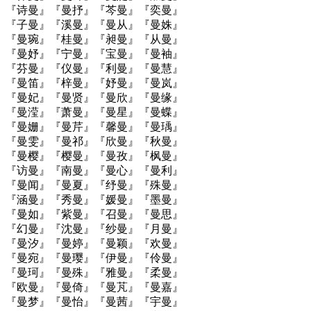
『诗曼』『曼抒』『芩曼』『奕曼』
『子曼』『溪曼』『曼从』『曼姝』
『曼琬』『桂曼』『昶曼』『从曼』
『曼妤』『宁曼』『宝曼』『曼袖』
『芬曼』『仪曼』『利曼』『曼慧』
『曼笛』『梓曼』『妤曼』『曼岚』
『曼妃』『曼贤』『曼欣』『曼缘』
『曼滢』『萧曼』『曼星』『曼蝶』
『曼姗』『曼芹』『馨曼』『曼瑀』
『曼雯』『曼祁』『欣曼』『秋曼』
『曼樱』『樱曼』『曼孜』『枫曼』
『访曼』『南曼』『曼心』『曼利』
『曼闻』『曼夏』『纾曼』『殊曼』
『涵曼』『秀曼』『媛曼』『墨曼』
『曼如』『紫曼』『召曼』『曼思』
『幻曼』『沈曼』『纱曼』『月曼』
『曼汐』『曼婷』『曼颖』『欢曼』
『曼宛』『曼璎』『伊曼』『伶曼』
『曼珂』『曼殊』『雅曼』『柔曼』
『欧曼』『曼倚』『曼芃』『曼嘉』
『曼梦』『曼怡』『曼茜』『宇曼』