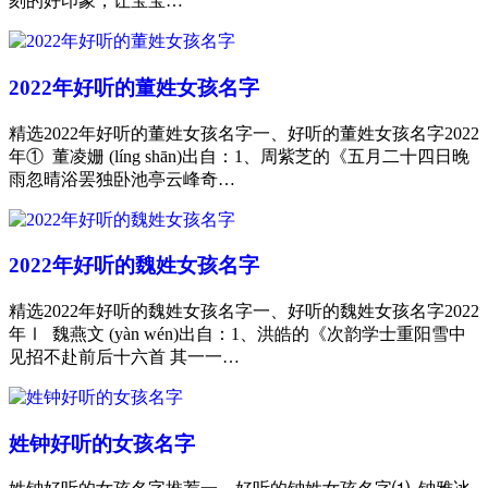
刻的好印象，让宝宝…
2022年好听的董姓女孩名字
精选2022年好听的董姓女孩名字一、好听的董姓女孩名字2022
年① 董凌姗 (líng shān)出自：1、周紫芝的《五月二十四日晚
雨忽晴浴罢独卧池亭云峰奇…
2022年好听的魏姓女孩名字
精选2022年好听的魏姓女孩名字一、好听的魏姓女孩名字2022
年Ⅰ 魏燕文 (yàn wén)出自：1、洪皓的《次韵学士重阳雪中
见招不赴前后十六首 其一一…
姓钟好听的女孩名字