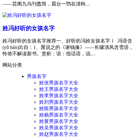
——芸阁九乌刊蠹简，霜台一鹗在清秋…
姓冯好听的女孩名字
姓冯好听的女孩名字推荐一、好听的冯姓女孩名字Ⅰ 冯语含
(yǔ hán)出自：1、晁说之的《谢钱掾》——长啸清风含雪语，
怜侬不解读新书。赏析：语：指话语，说…
网站分类
男孩名字
姓张男孩名字大全
姓王男孩名字大全
姓李男孩名字大全
姓刘男孩名字大全
姓陈男孩名字大全
姓杨男孩名字大全
姓黄男孩名字大全
姓吴男孩名字大全
姓赵男孩名字大全