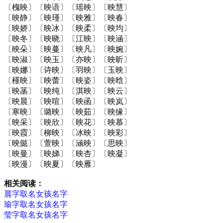
〔槐映〕〔映语〕〔瑶映〕〔映慧〕
〔映静〕〔映瑾〕〔映雅〕〔映春〕
〔映娇〕〔映冰〕〔映柔〕〔映均〕
〔映冬〕〔映晓〕〔江映〕〔映涵〕
〔映朵〕〔映蔓〕〔映凡〕〔映婉〕
〔映淑〕〔映玉〕〔亦映〕〔映昕〕
〔映娜〕〔诗映〕〔羽映〕〔玉映〕
〔槿映〕〔映蕾〕〔映姿〕〔映晗〕
〔映菡〕〔映纯〕〔淇映〕〔映云〕
〔映晨〕〔映喧〕〔映函〕〔映岚〕
〔寒映〕〔璐映〕〔映茹〕〔映缘〕
〔映采〕〔映欣〕〔映花〕〔映慕〕
〔映霞〕〔柳映〕〔冰映〕〔映彩〕
〔映懿〕〔萱映〕〔涵映〕〔思映〕
〔映曼〕〔映娣〕〔映杏〕〔映凝〕
〔映漫〕〔映夏〕〔映雁〕
相关阅读：
晨字取名女孩名字
瑜字取名女孩名字
莹字取名女孩名字