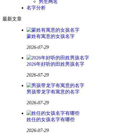
男生网名
名字分析
最新文章
蒙姓有寓意的女孩名字
2026-07-29
2026年好听的田姓男孩名字
2026-07-29
男孩带龙字有寓意的名字
2026-07-29
姓任的女孩名字有哪些
2026-07-29