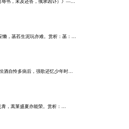
日前辱书，未及还答，俄承凶讣）》—…
刺攀应懒，菡萏生泥玩亦难。赏析：菡：…
——怯酒自怜多病后，强歌还忆少年时…
始见青，蒿莱盛夏亦能荣。赏析：…