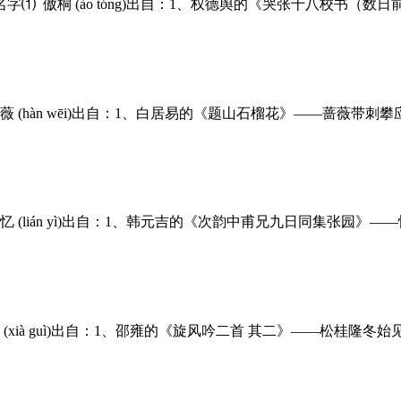
 傲桐 (ào tóng)出自：1、权德舆的《哭张十八校书（数
(hàn wēi)出自：1、白居易的《题山石榴花》——蔷薇带
(lián yì)出自：1、韩元吉的《次韵中甫兄九日同集张园》
xià guì)出自：1、邵雍的《旋风吟二首 其二》——松桂隆冬