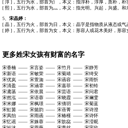
[ 淳 ]，五行为水，部首为氵，本义：指淳朴，淳厚，质朴
[ 熙 ]，五行为水，部首为灬，本义：指光明。兴起，兴盛
5、
宋晶婷：
[ 晶 ]，五行为火，部首为日，本义：晶字是指物质从液态
[ 婷 ]，五行为火，部首为女，本义：形容人或花木美好，
更多姓宋女孩有财富的名字
宋香楠 —— 宋言姿 —— 宋竹月 —— 宋静芳
宋新语 —— 宋敏荣 —— 宋菊靖 —— 宋绮安
宋优岚 —— 宋萱洳 —— 宋函容 —— 宋雨忻
宋清盈 —— 宋涵霏 —— 宋嘉菲 —— 宋初铃
宋鸢菡 —— 宋依晨 —— 宋芸语 —— 宋问君
宋然泓 —— 宋语蓉 —— 宋晓霞 —— 宋斓雯
宋米娜 —— 宋枫璟 —— 宋倩玥 —— 宋菊蓝
宋虹茵 —— 宋懿韵 —— 宋蓓菁 —— 宋诗澄
宋凤怡 —— 宋雨函 —— 宋椿槿 —— 宋诗怀
宋忆谣 —— 宋姝蓉 —— 宋歆惢 —— 宋滢昵
宋祉沫 —— 宋蓉薇 —— 宋青丝 —— 宋宇欣