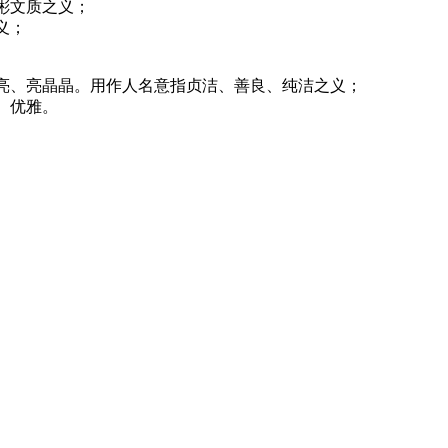
彬文质之义；
义；
晶亮、亮晶晶。用作人名意指贞洁、善良、纯洁之义；
、优雅。