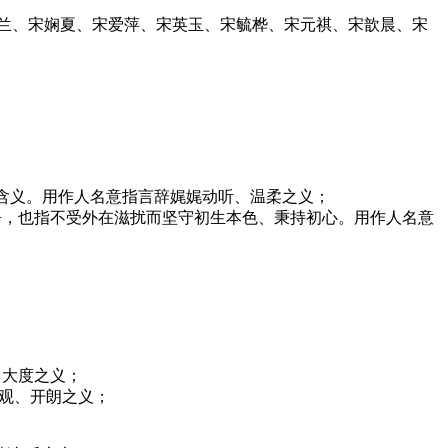
飘兰、宋娴夏、宋爱萍、宋英玉、宋毓桦、宋元祺、宋歆晨、宋
等含义。用作人名意指言辞娓娓动听、温柔之义；
恬静，也指不受外在滋扰而坚守初生本色、秉持初心。用作人名意
、大度之义；
乐观、开朗之义；