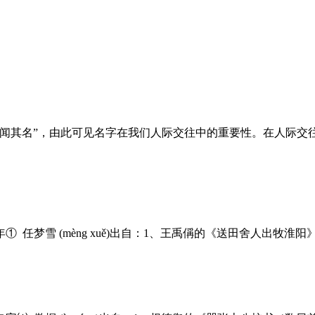
先闻其名”，由此可见名字在我们人际交往中的重要性。在人际交
① 任梦雪 (mèng xuě)出自：1、王禹偁的《送田舍人出牧