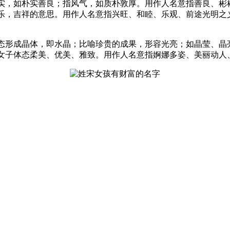
，朴实，如朴实善良；指风气，如质朴敦厚。用作人名意指善良、彬
。和乐，吉祥的意思。用作人名意指兴旺、和睦、乐观、前途光明之
或气态形成晶体，即水晶；比喻珍贵的成果，形容光亮；如晶莹、
形容女子体态柔美、优美、雅致。用作人名意指婀娜多姿、美丽动人