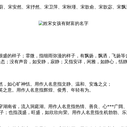
瑄蔚、宋安然、宋抒然、宋卫萍、宋秋瑾、宋歆俞、宋歆宓、宋
、云很盛的样子；霏微，指细雨弥漫的样子，有飘扬，飘洒，飞扬
静止，静态；没有声音，如安静，寂静；又指安详，闲雅，如静心，
坦然，如心旷神恬。用作人名意指文静、温和、安逸之义；
精英之意。用作人名意指辉煌、俊秀、年轻有为。
纵穿湖南省，流入洞庭湖。用作人名意指热情、善良、心***广阔
的样子；也指茂盛，旺盛，如欣欣向荣。用作人名意指生机勃勃、