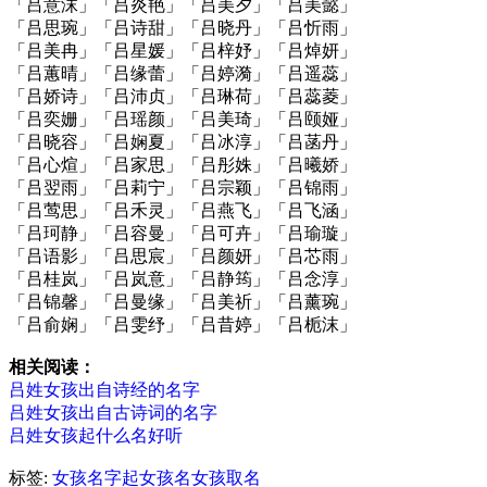
「吕意沫」「吕炎艳」「吕美夕」「吕美懿」
「吕思琬」「吕诗甜」「吕晓丹」「吕忻雨」
「吕美冉」「吕星媛」「吕梓妤」「吕焯妍」
「吕蕙晴」「吕缘蕾」「吕婷漪」「吕遥蕊」
「吕娇诗」「吕沛贞」「吕琳荷」「吕蕊菱」
「吕奕姗」「吕瑶颜」「吕美琦」「吕颐娅」
「吕晓容」「吕娴夏」「吕冰淳」「吕菡丹」
「吕心煊」「吕家思」「吕彤姝」「吕曦娇」
「吕翌雨」「吕莉宁」「吕宗颖」「吕锦雨」
「吕莺思」「吕禾灵」「吕燕飞」「吕飞涵」
「吕珂静」「吕容曼」「吕可卉」「吕瑜璇」
「吕语影」「吕思宸」「吕颜妍」「吕芯雨」
「吕桂岚」「吕岚意」「吕静筠」「吕念淳」
「吕锦馨」「吕曼缘」「吕美祈」「吕薰琬」
「吕俞娴」「吕雯纾」「吕昔婷」「吕栀沫」
相关阅读：
吕姓女孩出自诗经的名字
吕姓女孩出自古诗词的名字
吕姓女孩起什么名好听
标签:
女孩名字
起女孩名
女孩取名