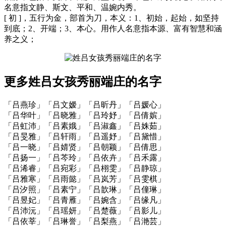
名意指文静、斯文、平和、温婉内秀。
[ 初 ]，五行为金，部首为刀，本义：1、初始，起始，如坚持
到底；2、开端；3、本心。用作人名意指本源、富有智慧和涵
养之义；
更多姓吕女孩秀丽端庄的名字
「吕燕珍」「吕文嫒」「吕昕丹」「吕媛心」
「吕华叶」「吕晓雅」「吕玲妤」「吕倩嫔」
「吕虹沛」「吕素娥」「吕淑鑫」「吕姝茹」
「吕旻雅」「吕轩雨」「吕遥妤」「吕黛惜」
「吕一晓」「吕婧贤」「吕朝颖」「吕倩思」
「吕扬一」「吕芩玲」「吕依卉」「吕禾露」
「吕浠睿」「吕宛彩」「吕栩雯」「吕静琼」
「吕雅寒」「吕雨懿」「吕岚芳」「吕雯棋」
「吕汐照」「吕素宁」「吕歆琳」「吕僮琳」
「吕昱妃」「吕青雁」「吕婉含」「吕缘凡」
「吕沛沅」「吕瑶妍」「吕楚薇」「吕影儿」
「吕依莘」「吕琳誉」「吕梨燕」「吕滟芸」