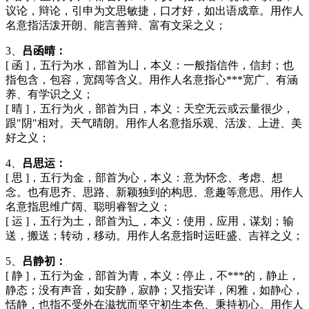
议论，辩论，引申为文思敏捷，口才好，如出语成章。用作人
名意指活泼开朗、能言善辩、富有文采之义；
3、
吕函晴：
[ 函 ]，五行为水，部首为凵，本义：一般指信件，信封；也
指包含，包容，宽阔等含义。用作人名意指心***宽广、有涵
养、有学识之义；
[ 晴 ]，五行为火，部首为日，本义：天空无云或云量很少，
跟"阴"相对。天气晴朗。用作人名意指乐观、活泼、上进、美
好之义；
4、
吕思运：
[ 思 ]，五行为金，部首为心，本义：意为怀念、考虑、想
念。也有思齐、思路、新颖独到的构思、意趣等意思。用作人
名意指思维广阔、聪明睿智之义；
[ 运 ]，五行为土，部首为辶，本义：使用，应用，谋划；输
送，搬送；转动，移动。用作人名意指时运旺盛、吉祥之义；
5、
吕静初：
[ 静 ]，五行为金，部首为青，本义：停止，不***的，静止，
静态；没有声音，如安静，寂静；又指安详，闲雅，如静心，
恬静，也指不受外在滋扰而坚守初生本色、秉持初心。用作人