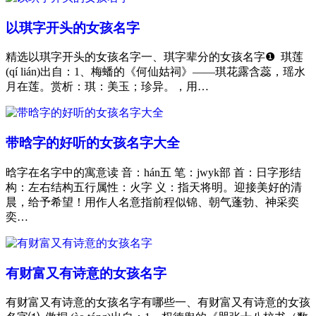
以琪字开头的女孩名字
精选以琪字开头的女孩名字一、琪字辈分的女孩名字❶ 琪莲
(qí lián)出自：1、梅蟠的《何仙姑祠》——琪花露含蕊，瑶水
月在莲。赏析：琪：美玉；珍异。，用…
带晗字的好听的女孩名字大全
晗字在名字中的寓意读 音：hán五 笔：jwyk部 首：日字形结
构：左右结构五行属性：火字 义：指天将明。迎接美好的清
晨，给予希望！用作人名意指前程似锦、朝气蓬勃、神采奕
奕…
有财富又有诗意的女孩名字
有财富又有诗意的女孩名字有哪些一、有财富又有诗意的女孩