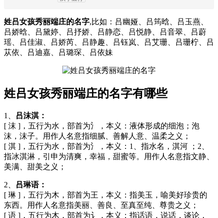
姓吕女孩秀丽端庄的名字
,比如：吕幽娅、吕筠晗、吕玉燕、
吕娇晗、吕黛婷、吕抒娇、吕静恋、吕悦静、吕音翠、吕蔚
瑶、吕佳淑、吕娇芮、吕静趣、吕钰岚、吕艾珊、吕珊柠、吕
苁依、吕迪嘉、吕璐琛、吕依妹
姓吕女孩秀丽端庄的名字有哪些
1、
吕沫淇：
[ 沫 ]，五行为水，部首为氵，本义：液体形成的细泡；泡
沫，沫子。用作人名意指细腻、善解人意、温柔之义；
[ 淇 ]，五行为水，部首为氵，本义：1、指水名，淇河 ；2、
指冰淇淋，引申为清爽，幸福，甜蜜等。用作人名意指文静、
美满、甜美之义；
2、
吕琳语：
[ 琳 ]，五行为木，部首为王，本义：指美玉，喻美好珍贵的
东西。用作人名意指美丽、善良、至真至纯、尊贵之义；
[ 语 ]，五行为木，部首为讠，本义：指话语，说话，谈论，