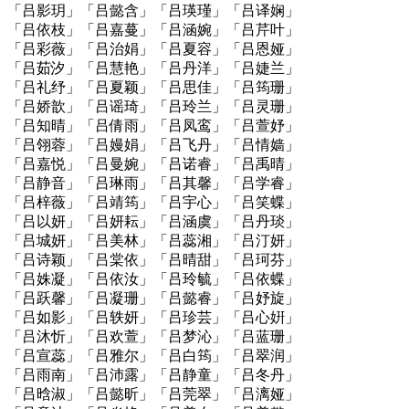
「吕影玥」「吕懿含」「吕瑛瑾」「吕译娴」
「吕依枝」「吕嘉蔓」「吕涵婉」「吕芹叶」
「吕彩薇」「吕治娟」「吕夏容」「吕恩娅」
「吕茹汐」「吕慧艳」「吕丹洋」「吕婕兰」
「吕礼纾」「吕夏颖」「吕思佳」「吕筠珊」
「吕娇歆」「吕谣琦」「吕玲兰」「吕灵珊」
「吕知晴」「吕倩雨」「吕凤鸾」「吕萱妤」
「吕翎蓉」「吕嫚娟」「吕飞丹」「吕情嫱」
「吕嘉悦」「吕曼婉」「吕诺睿」「吕禹晴」
「吕静音」「吕琳雨」「吕其馨」「吕学睿」
「吕梓薇」「吕靖筠」「吕宇心」「吕笑蝶」
「吕以妍」「吕妍耘」「吕涵虞」「吕丹琰」
「吕城妍」「吕美林」「吕蕊湘」「吕汀妍」
「吕诗颖」「吕棠依」「吕晴甜」「吕珂芬」
「吕姝凝」「吕依汝」「吕玲毓」「吕依蝶」
「吕跃馨」「吕凝珊」「吕懿睿」「吕妤旋」
「吕如影」「吕轶妍」「吕珍芸」「吕心姸」
「吕沐忻」「吕欢萱」「吕梦沁」「吕蓝珊」
「吕宣蕊」「吕雅尔」「吕白筠」「吕翠润」
「吕雨南」「吕沛露」「吕静童」「吕冬丹」
「吕晗淑」「吕懿昕」「吕莞翠」「吕漓娅」