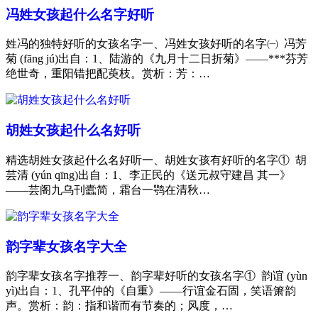
冯姓女孩起什么名字好听
姓冯的独特好听的女孩名字一、冯姓女孩好听的名字㈠ 冯芳
菊 (fāng jú)出自：1、陆游的《九月十二日折菊》——***芬芳
绝世奇，重阳错把配萸枝。赏析：芳：…
胡姓女孩起什么名好听
精选胡姓女孩起什么名好听一、胡姓女孩有好听的名字① 胡
芸清 (yún qīng)出自：1、李正民的《送元叔守建昌 其一》
——芸阁九乌刊蠹简，霜台一鹗在清秋…
韵字辈女孩名字大全
韵字辈女孩名字推荐一、韵字辈好听的女孩名字① 韵谊 (yùn
yì)出自：1、孔平仲的《自重》——行谊金石固，笑语箫韵
声。赏析：韵：指和谐而有节奏的；风度，…