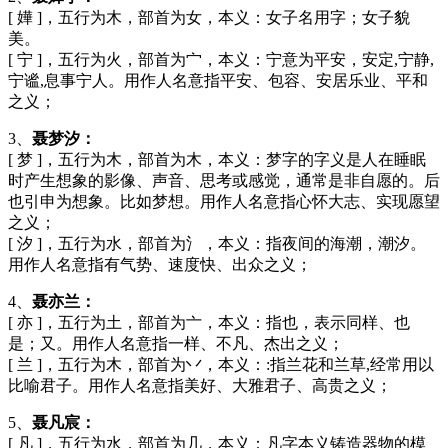
[ 嬅 ]，五行为木，部首为女，本义：女子名用字；女子貌
美。
[ 宁 ]，五行为火，部首为宀，本义：宁意为平安，安定,宁静,
宁谧,息事宁人。用作人名意指平安、包容、安居乐业、平和
之义；
3、
聂梦汐：
[ 梦 ]，五行为木，部首为木，本义：梦字的字义是人在睡眠
时产生想象的影像、声音、思考或感觉，通常是非自愿的。后
也引申为想象。比如梦想。用作人名意指心怀大志、实现愿望
之义；
[ 汐 ]，五行为水，部首为氵，本义：指夜间的海潮，潮汐。
用作人名意指有气势、速度快、出众之义；
4、
聂亦兰：
[ 亦 ]，五行为土，部首为亠，本义：指也，表示同样、也
是；又。用作人名意指一样、不凡、杰出之义；
[ 兰 ]，五行为木，部首为丷，本义：:指兰花和兰草,经常用以
比喻君子。用作人名意指美好、大雅君子、高贵之义；
5、
聂凡宸：
[ 凡 ]，五行为水，部首为几，本义：凡字本义铸造器物的模