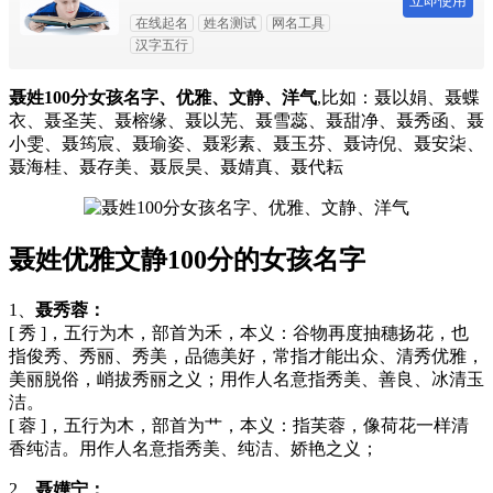
立即使用
在线起名
姓名测试
网名工具
汉字五行
聂姓100分女孩名字、优雅、文静、洋气
,比如：聂以娟、聂蝶
衣、聂圣芙、聂榕缘、聂以芜、聂雪蕊、聂甜净、聂秀函、聂
小雯、聂筠宸、聂瑜姿、聂彩素、聂玉芬、聂诗倪、聂安柒、
聂海桂、聂存美、聂辰昊、聂婧真、聂代耘
聂姓优雅文静100分的女孩名字
1、
聂秀蓉：
[ 秀 ]，五行为木，部首为禾，本义：谷物再度抽穗扬花，也
指俊秀、秀丽、秀美，品德美好，常指才能出众、清秀优雅，
美丽脱俗，峭拔秀丽之义；用作人名意指秀美、善良、冰清玉
洁。
[ 蓉 ]，五行为木，部首为艹，本义：指芙蓉，像荷花一样清
香纯洁。用作人名意指秀美、纯洁、娇艳之义；
2、
聂嬅宁：