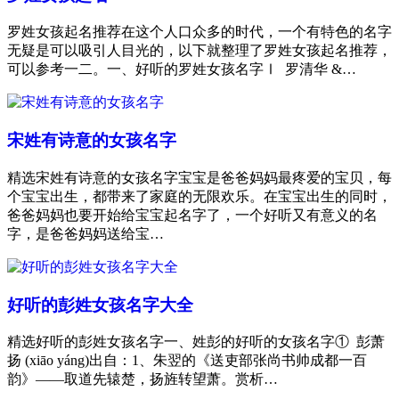
罗姓女孩起名推荐在这个人口众多的时代，一个有特色的名字
无疑是可以吸引人目光的，以下就整理了罗姓女孩起名推荐，
可以参考一二。一、好听的罗姓女孩名字Ⅰ 罗清华 &…
宋姓有诗意的女孩名字
精选宋姓有诗意的女孩名字宝宝是爸爸妈妈最疼爱的宝贝，每
个宝宝出生，都带来了家庭的无限欢乐。在宝宝出生的同时，
爸爸妈妈也要开始给宝宝起名字了，一个好听又有意义的名
字，是爸爸妈妈送给宝…
好听的彭姓女孩名字大全
精选好听的彭姓女孩名字一、姓彭的好听的女孩名字① 彭萧
扬 (xiāo yáng)出自：1、朱翌的《送吏部张尚书帅成都一百
韵》——取道先辕楚，扬旌转望萧。赏析…