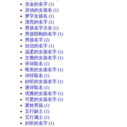
含金的名字
(1)
灵动的女孩名
(1)
梦字女孩名
(1)
漂亮的名字
(1)
男孩名字大全
(1)
男孩阳刚的名字
(1)
男孩名字
(2)
自信的名字
(1)
温柔的女孩名字
(1)
文雅的女孩名字
(1)
宋词取名
(1)
唯美的女孩名字
(1)
诗经取名
(1)
好听的女孩名字
(1)
唐诗取名
(1)
优雅的女孩名字
(1)
可爱的女孩名字
(1)
萧姓男孩
(1)
五行缺土
(1)
五行属土
(1)
好听的名字
(1)