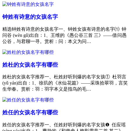
钟姓有诗意的女孩名字
精选钟姓有诗意的女孩名字一、钟姓女孩有诗意的名字⑴ 钟
问谷 (wèn gǔ)出自：1、王维的《愚公谷三首 三》——借问愚
公谷，与君聊一寻。赏析：问：本义为问…
姓杜的女孩名字有哪些
姓杜的女孩名字推荐一、杜姓好听到爆的名字女孩① 杜羽言
(yǔ yán)出自：1、徐玑的《水仙花篇》——采珠拾翠羽，言笑
生华春。赏析：羽：羽字本义是指鸟的毛…
姓任的女孩名字有哪些
姓任的女孩名字推荐一、任姓好听到爆的名字女孩❶ 任应瑶
(yìng yáo)出自：1、曹勋的《和曾舍人梅影雪意二首 其二》