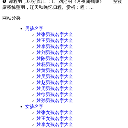
❶ 谭程羽 [100分]出自：1、刘沧的《月夜闻鹤唳》——空夜
露残惊堕羽，辽天秋晚忆归程。赏析：程：…
网站分类
男孩名字
姓张男孩名字大全
姓王男孩名字大全
姓李男孩名字大全
姓刘男孩名字大全
姓陈男孩名字大全
姓杨男孩名字大全
姓黄男孩名字大全
姓吴男孩名字大全
姓赵男孩名字大全
姓周男孩名字大全
姓徐男孩名字大全
姓孙男孩名字大全
女孩名字
姓张女孩名字大全
姓王女孩名字大全
姓李女孩名字大全