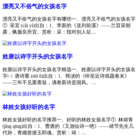
漂亮又不俗气的女孩名字
漂亮又不俗气的女孩名字有哪些一、漂亮又不俗气的女孩名字
① 采宜 (cǎi yí)出自：1、李新的《送刘前溪》——兰苕采朝
露，佩服良所宜。赏析：采：指对别人征…
姓唐以诗字开头的女孩名字
姓唐以诗字开头的女孩名字精选一、姓唐以诗字开头的女孩名
字㈠ 唐诗栗 (shī lì)出自：1、韩淲的《仲至近诗戏题卷末》
——三年不见栗斋翁，满卷新诗是国风。…
林姓女孩好听的名字
林姓女孩好听的名字推荐一、好听的林姓女孩名字① 林靖青
(jìng qīng)出自：1、曹唐的《又游仙诗一绝》——靖节先生几
代孙，青娥曾接玉郎魂。赏析：靖：…