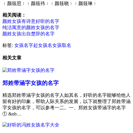
﹛颜筱思﹜﹛颜筱祎﹜﹛颜筱晓﹜﹛颜筱琳﹜
相关阅读：
颜姓女孩有诗意好听的名字
纯洁寓意的颜姓女孩的名字
颜姓女孩出自楚辞的名字
标签:
女孩名字
起女孩名
女孩取名
相关文章
郑姓带涵字女孩的名字
精选郑姓带涵字女孩的名字人如其名，好听的名字能够给他人
留有好的印象，帮助人际关系的发展，以下就整理了郑姓带涵
字女孩的名字，可以参考一二。一、郑姓女孩带涵字的名字
① &nb…