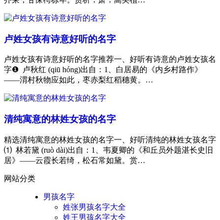
卢姓女孩有诗意好听的名字
卢姓女孩有诗意好听的名字推荐一、好听有诗意的卢姓女孩名
字❶ 卢秋红 (qiū hóng)出自：1、白居易的《内乡村路作》
——渭村秋物应如此，枣赤梨红稻穗黄。…
清纯寓意的林姓女孩的名字
精选清纯寓意的林姓女孩的名字一、好听清纯的林姓女孩名字
⑴ 林若黛 (ruò dài)出自：1、韦夏卿的《和丘员外题湛长史旧
居》——云霞长若绮，松石常如黛。赏…
网站分类
男孩名字
姓张男孩名字大全
姓王男孩名字大全