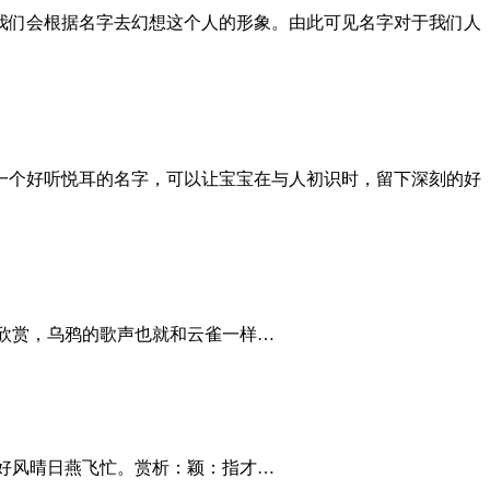
我们会根据名字去幻想这个人的形象。由此可见名字对于我们人
一个好听悦耳的名字，可以让宝宝在与人初识时，留下深刻的好
有人欣赏，乌鸦的歌声也就和云雀一样…
秧，好风晴日燕飞忙。赏析：颖：指才…