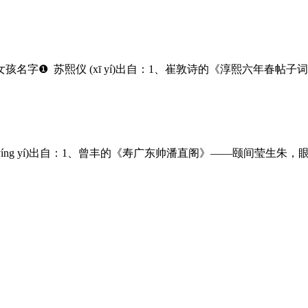
字❶ 苏熙仪 (xī yí)出自：1、崔敦诗的《淳熙六年春帖子
íng yí)出自：1、曾丰的《寿广东帅潘直阁》——颐间莹生朱