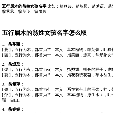
五行属木的翁姓女孩名字
,比如：翁燕芸、翁玫橙、翁梦语、
翁紫蕙、翁芹飞、翁岚萧
五行属木的翁姓女孩名字怎么取
1、
翁蔓丽：
[ 蔓 ]，五行为木，部首为艹，本义：草本植物，即芜菁，叶
[ 丽 ]，五行为火，部首为一，本义：指美丽，漂亮，常形
2、
翁煜蕊：
[ 煜 ]，五行为火，部首为火，本义：指照耀、明亮的样子，
[ 蕊 ]，五行为木，部首为艹，本义：指花蕊或花苞，草木
3、
翁佩萍：
[ 佩 ]，五行为水，部首为亻，本义：系在衣带上的玉饰；
[ 萍 ]，五行为木，部首为艹，本义：草本植物，浮生水面
瑞、自由。
4、
翁睿娟：