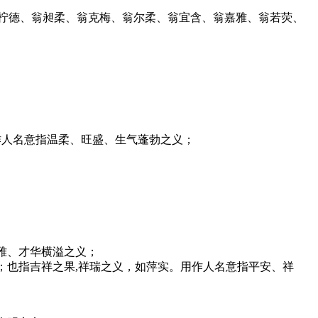
翁柠德、翁昶柔、翁克梅、翁尔柔、翁宜含、翁嘉雅、翁若荧、
用作人名意指温柔、旺盛、生气蓬勃之义；
文雅、才华横溢之义；
萍；也指吉祥之果,祥瑞之义，如萍实。用作人名意指平安、祥