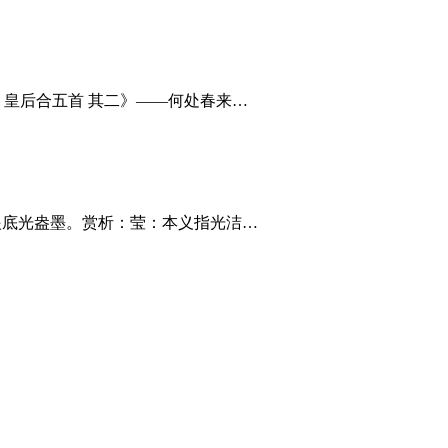
词 皇后合五首 其二》——何处春来…
，眼底光盎墨。赏析：莹：本义指光洁…