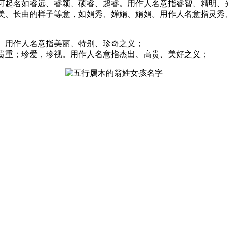
达。可起名如睿远、睿颖、硕睿、超睿。用作人名意指睿智、精明、
态柔美、长曲的样子等意，如娟秀、婵娟、娟娟。用作人名意指灵
异。用作人名意指美丽、特别、珍奇之义；
奇，贵重；珍爱，珍视。用作人名意指杰出、高贵、美好之义；