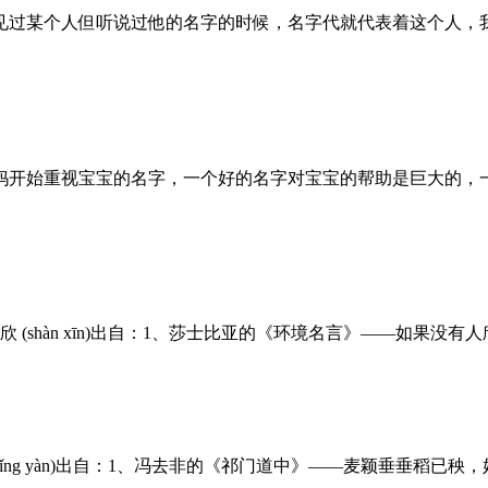
见过某个人但听说过他的名字的时候，名字代就代表着这个人，
妈开始重视宝宝的名字，一个好的名字对宝宝的帮助是巨大的，
(shàn xīn)出自：1、莎士比亚的《环境名言》——如果没
ǐng yàn)出自：1、冯去非的《祁门道中》——麦颖垂垂稻已