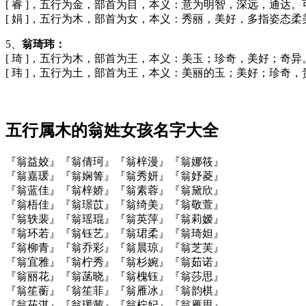
[ 睿 ]，五行为金，部首为目，本义：意为明智，深远，通
[ 娟 ]，五行为木，部首为女，本义：秀丽，美好，多指姿
5、
翁琦玮：
[ 琦 ]，五行为木，部首为王，本义：美玉；珍奇，美好；奇
[ 玮 ]，五行为土，部首为王，本义：美丽的玉；美好；珍
五行属木的翁姓女孩名字大全
『翁益姣』『翁倩珂』『翁梓漫』『翁娜筱』
『翁嘉瑗』『翁娴箐』『翁秀妍』『翁妤菱』
『翁蓝佳』『翁梓娇』『翁素蓉』『翁黛欣』
『翁梧佳』『翁璟苡』『翁绮美』『翁敬萱』
『翁轶裴』『翁瑶琨』『翁英萍』『翁莉嫒』
『翁环若』『翁钰艺』『翁珺柔』『翁琦妲』
『翁柳青』『翁乔彩』『翁晨琼』『翁芝芙』
『翁宜雅』『翁柠秀』『翁杉婉』『翁茹诺』
『翁丽花』『翁菡晓』『翁槐钰』『翁莎思』
『翁笙蘅』『翁笙菲』『翁雁冰』『翁韵棋』
『翁莜淇』『翁瑗茜』『翁柠妃』『翁雁思』