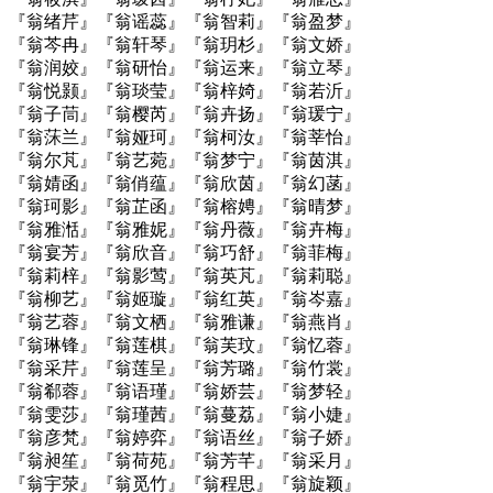
『翁绪芹』『翁谣蕊』『翁智莉』『翁盈梦』
『翁芩冉』『翁轩琴』『翁玥杉』『翁文娇』
『翁润姣』『翁研怡』『翁运来』『翁立琴』
『翁悦颢』『翁琰莹』『翁梓婍』『翁若沂』
『翁子茼』『翁樱芮』『翁卉扬』『翁瑗宁』
『翁莯兰』『翁娅珂』『翁柯汝』『翁莘怡』
『翁尔芃』『翁艺菀』『翁梦宁』『翁茵淇』
『翁婧函』『翁俏蕴』『翁欣茵』『翁幻菡』
『翁珂影』『翁芷函』『翁榕娉』『翁晴梦』
『翁雅湉』『翁雅妮』『翁丹薇』『翁卉梅』
『翁宴芳』『翁欣音』『翁巧舒』『翁菲梅』
『翁莉梓』『翁影莺』『翁英芃』『翁莉聪』
『翁柳艺』『翁姬璇』『翁红英』『翁岑嘉』
『翁艺蓉』『翁文栖』『翁雅谦』『翁燕肖』
『翁琳锋』『翁莲棋』『翁芙玟』『翁忆蓉』
『翁采芹』『翁莲呈』『翁芳璐』『翁竹裳』
『翁郗蓉』『翁语瑾』『翁娇芸』『翁梦轻』
『翁雯莎』『翁瑾茜』『翁蔓荔』『翁小婕』
『翁彦梵』『翁婷弈』『翁语丝』『翁子娇』
『翁昶笙』『翁荷苑』『翁芳芊』『翁采月』
『翁宇荥』『翁觅竹』『翁程思』『翁旋颖』