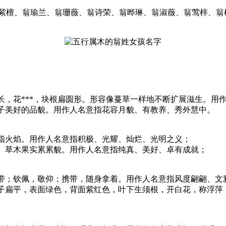
翁紫檀、翁瑜兰、翁珊薇、翁诗荣、翁晔琳、翁淑薇、翁莺梓、
狭长，花***，块根扁圆形。形容像蔓草一样地不断扩展滋生。
象女子美好的品貌。用作人名意指花容月貌、有教养、秀外慧中。
也指火焰。用作人名意指积极、光耀、灿烂、光明之义；
丛生。草木果实累累貌。用作人名意指纯真、美好、卓有成就；
挂，带；钦佩，敬仰；携带，随身拿着。用作人名意指风度翩翩、
，叶子扁平，表面绿色，背面紫红色，叶下生须根，开白花，称浮