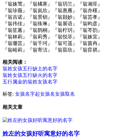
『翁姝莺』『翁橘寒』『翁玥兰』『翁湘菲』
『翁珍薇』『翁岚欣』『翁惠雁』『翁亦槿』
『翁吉诺』『翁景钥』『翁颢妙』『翁芸孝』
『翁祎佳』『翁殊琳』『翁展语』『翁昀彦』
『翁笙蕙』『翁鹊桐』『翁柠玥』『翁芩韵』
『翁林莉』『翁莉秀』『翁悦菲』『翁姝宜』
『翁珊芸』『翁千珂』『翁可遥』『翁茵冉』
『翁峪莉』『翁寄洁』『翁莀欣』『翁弈祺』
相关阅读：
翁姓女孩五行缺土的名字
翁姓女孩五行缺火的名字
五行属金的翁姓女孩名字
标签:
女孩名字
起女孩名
女孩取名
相关文章
姓左的女孩好听寓意好的名字