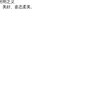
光明之义
秀、美好、姿态柔美。