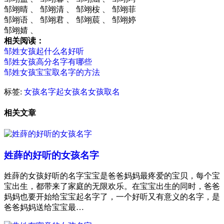
邹翊晴 、 邹翊清 、 邹翊桉 、 邹翊菲
邹翊语 、 邹翊君 、 邹翊莀 、 邹翊婷
邹翊婧 、
相关阅读：
邹姓女孩起什么名好听
邹姓女孩高分名字有哪些
邹姓女孩宝宝取名字的方法
标签:
女孩名字
起女孩名
女孩取名
相关文章
姓薛的好听的女孩名字
姓薛的女孩好听的名字宝宝是爸爸妈妈最疼爱的宝贝，每个宝
宝出生，都带来了家庭的无限欢乐。在宝宝出生的同时，爸爸
妈妈也要开始给宝宝起名字了，一个好听又有意义的名字，是
爸爸妈妈送给宝宝最…