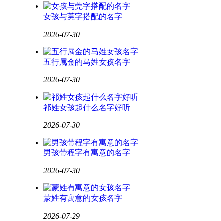
女孩与莞字搭配的名字
2026-07-30
五行属金的马姓女孩名字
2026-07-30
祁姓女孩起什么名字好听
2026-07-30
男孩带程字有寓意的名字
2026-07-30
蒙姓有寓意的女孩名字
2026-07-29