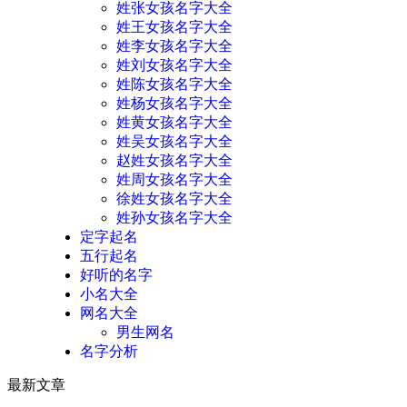
姓张女孩名字大全
姓王女孩名字大全
姓李女孩名字大全
姓刘女孩名字大全
姓陈女孩名字大全
姓杨女孩名字大全
姓黄女孩名字大全
姓吴女孩名字大全
赵姓女孩名字大全
姓周女孩名字大全
徐姓女孩名字大全
姓孙女孩名字大全
定字起名
五行起名
好听的名字
小名大全
网名大全
男生网名
名字分析
最新文章