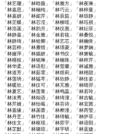
「林艺珊」「林晗薇」「林雅方」「林夜琳」
「林嘉思」「林楠纯」「林巧云」「林梓曼」
「林嘉妍」「林婼芹」「林辰茹」「林琼静」
「林芷蝶」「林芯滢」「林柳瑶」「林珏祺」
「林浩菡」「林韵月」「林仪惠」「林妘菲」
「林静嘉」「林金雅」「林若筱」「林桑悦」
「林静琦」「林铨卿」「林艺芯」「林幽倚」
「林芸梓」「林雁惜」「林璟菱」「林梦娴」
「林娅萍」「林嫣娇」「林书仪」「林箫毓」
「林槿枝」「林铭琳」「林楠珠」「林梓芹」
「林华柔」「林语彤」「林莹馨」「林诚雅」
「林道芳」「林茹霏」「林煜莉」「林栩甜」
「林莲珘」「林韫芩」「林欣静」「林佳姿」
「林暖欣」「林仪可」「林芃雅」「林晴羿」
「林夏艺」「林莲青」「林鸣蕊」「林若玲」
「林沫秀」「林灿语」「林绮潼」「林吉毓」
「林芹婿」「林怡莓」「林芬诗」「林宜茜」
「林嘉缘」「林菡蕾」「林桦潼」「林芮莹」
「林丹芝」「林竹佳」「林绮毓」「林伊菲」
「林佳文」「林枢瑶」「林弈宇」「林语阳」
「林芷默」「林璐琼」「林宇研」「林蓝婕」