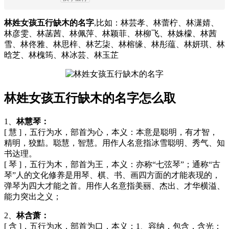
林姓女孩五行缺木的名字
,比如：林芸孝、林蕾柠、林潇婧、
林彦雯、林菡茜、林佩萍、林颖菲、林柳飞、林姝檬、林茜
雪、林佟雅、林思梓、林艺柒、林榕缘、林彤蕴、林妍琪、林
晗芝、林槐筠、林冰芸、林玉芷
林姓女孩五行缺木的名字怎么取
1、
林慧琴：
[ 慧 ]，五行为水，部首为心，本义：本意是聪明，有才智，
精明，狡黠。聪慧，智慧。用作人名意指冰雪聪明、秀气、知
书达理。
[ 琴 ]，五行为木，部首为王，本义：亦称“七弦琴”；通称“古
琴”人的文化修养是用琴、棋、书、画四方面的才能表现的，
弹琴为四大才能之首。用作人名意指美丽、杰出、才华横溢、
能力突出之义；
2、
林含萧：
[ 含 ]，五行为水，部首为口，本义：1、容纳，包含，含光；