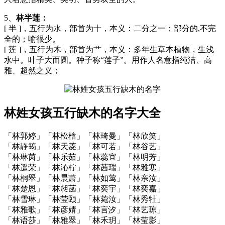
5、
林半莲：
[ 半 ]，五行为水，部首为十，本义：二分之一；部分的,不完
全的；喻很少。
[ 莲 ]，五行为木，部首为艹，本义：多年生草本植物，生浅
水中。叶子大而圆。种子称“莲子”。用作人名意指纯洁、高
雅、超然之义；
林姓女孩五行缺木的名字大全
「林郭婷」「林松梒」「林琦曼」「林欣笑」
「林静筠」「林天菱」「林可若」「林谷艺」
「林琳茵」「林乐茹」「林蕊宜」「林明芳」
「林遥荣」「林沁柠」「林茜瑞」「林雅寒」
「林桐翠」「林晨萧」「林如莺」「林亲汝」
「林楚恩」「林昶菡」「林奕宇」「林奕嘉」
「林雪琳」「林莹颐」「林菀汝」「林秀牡」
「林雅歌」「林彦婧」「林言汐」「林艺琼」
「林语莎」「林雅翠」「林禾玥」「林莹影」