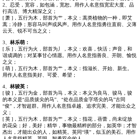
2、忍受，宽容，如包涵，宽恕。用作人名意指宽宏大度、品
行高洁、博大精深之义；
[ 萧 ]，五行为木，部首为艹，本义：蒿类植物的一种，即艾
蒿；冷静；形容马叫声或风声。用作人名意指勇往直前、义薄
云天、锐不可当之义；
3、
林乐萌：
[ 乐 ]，五行为火，部首为丿，本义：欢喜，快活；声音，和
谐成调的；对某事甘心情愿。用作人名意指善良、开朗、愉悦
之义；
[ 萌 ]，五行为木，部首为艹，本义：指滋长、开始、新生。
用作人名意指美好、可爱、希望；
4、
林骏英：
[ 骏 ]，五行为金，部首为马，本义：本义为良马、骏马，骏
的本义是“品质拔尖的马”、“处在品质金字塔尖的马”古同
“俊”，才智超群。用作人名意指卓越、追求完美、才能出众之
义；
[ 英 ]，五行为木，部首为艹，本义：指花，蓓蕾，尚未绽放
的花朵；好，美好；精华，事物最精粹的部分，如英华；才智
杰出，才能出众的人，如精英。英同“瑛”，似玉的美石。用作
人名意指精英、英明、智勇双全的人。