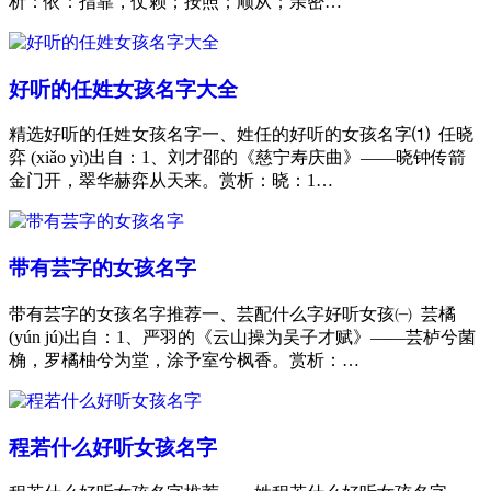
析：依：指靠，仗赖；按照；顺从；亲密…
好听的任姓女孩名字大全
精选好听的任姓女孩名字一、姓任的好听的女孩名字⑴ 任晓
弈 (xiǎo yì)出自：1、刘才邵的《慈宁寿庆曲》——晓钟传箭
金门开，翠华赫弈从天来。赏析：晓：1…
带有芸字的女孩名字
带有芸字的女孩名字推荐一、芸配什么字好听女孩㈠ 芸橘
(yún jú)出自：1、严羽的《云山操为吴子才赋》——芸栌兮菌
桷，罗橘柚兮为堂，涂予室兮枫香。赏析：…
程若什么好听女孩名字