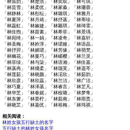
「林笛韵」「林楚浩」「林奕双」「林可琪」
「林芸雪」「林柔优」「林家淼」「林珊蓉」
「林静林」「林彤纭」「林璐琪」「林雅月」
「林夏萍」「林月靖」「林抒菡」「林蒂珍」
「林蕊虹」「林婌婕」「林颖琪」「林琦霏」
「林佳煦」「林苗素」「林希菲」「林景瑀」
「林宛绮」「林一娟」「林凌奇」「林嘉轩」
「林圣梅」「林妗淳」「林珺娅」「林语晶」
「林抒羿」「林媚珺」「林芳缘」「林萌梵」
「林幽花」「林曼巧」「林嵋樱」「林兰灵」
「林菲绿」「林与柒」「林语湘」「林佳嘉」
「林菡冉」「林熳柔」「林颉芙」「林遥芩」
「林莲茹」「林晓颜」「林渃欣」「林茹韵」
「林欣彦」「林欣蕊」「林兰洁」「林广洁」
「林巧夏」「林泽菡」「林睿言」「林芷凡」
「林华芝」「林春妮」「林桉璐」「林梦隼」
「林东箫」「林荟柠」「林茹南」「林雨贵」
「林晓芷」「林嘉优」「林裕梅」「林玮祺」
相关阅读：
林姓女孩五行缺土的名字
五行缺土的林姓女孩名字