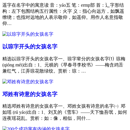
遥字在名字中的寓意读 音：yáo五 笔：ermp部 首：辶字形结
构：左下包围结构五行属性：火字 义：指心向远方，如飘遥
缭绕；也指对远地的人表示敬仰，如遥仰。用作人名意指敬
仰…
以琼字开头的女孩名字
精选以琼字开头的女孩名字一、琼字辈分的女孩名字⑴ 琼梅
(qióng méi)出自：1、元稹的《早春寻李校书》——梅含鸡舌
兼红气，江弄琼花散绿纹。赏析：琼：…
邓姓有诗意的女孩名字
精选邓姓有诗意的女孩名字一、邓姓女孩有诗意的名字㈠ 邓
如瑶 (rú yáo)出自：1、刘叉的《雪车》——天下恤吾氓，如何
连夜瑶花乱。赏析：如：像，相似，同什…