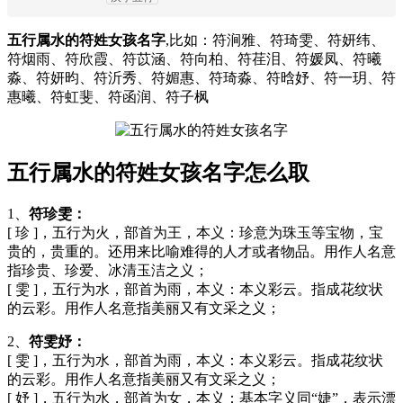
五行属水的符姓女孩名字
,比如：符涧雅、符琦雯、符妍纬、
符烟雨、符欣霞、符苡涵、符向柏、符荏泪、符媛凤、符曦
淼、符妍昀、符沂秀、符媚惠、符琦淼、符晗妤、符一玥、符
惠曦、符虹斐、符函润、符子枫
五行属水的符姓女孩名字怎么取
1、
符珍雯：
[ 珍 ]，五行为火，部首为王，本义：珍意为珠玉等宝物，宝
贵的，贵重的。还用来比喻难得的人才或者物品。用作人名意
指珍贵、珍爱、冰清玉洁之义；
[ 雯 ]，五行为水，部首为雨，本义：本义彩云。指成花纹状
的云彩。用作人名意指美丽又有文采之义；
2、
符雯妤：
[ 雯 ]，五行为水，部首为雨，本义：本义彩云。指成花纹状
的云彩。用作人名意指美丽又有文采之义；
[ 妤 ]，五行为水，部首为女，本义：基本字义同“婕”，表示漂