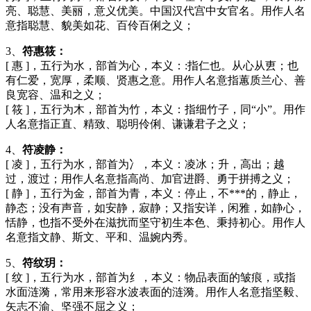
亮、聪慧、美丽，意义优美。中国汉代宫中女官名。用作人名
意指聪慧、貌美如花、百伶百俐之义；
3、
符惠筱：
[ 惠 ]，五行为水，部首为心，本义：:指仁也。从心从叀；也
有仁爱，宽厚，柔顺、贤惠之意。用作人名意指蕙质兰心、善
良宽容、温和之义；
[ 筱 ]，五行为木，部首为竹，本义：指细竹子，同“小”。用作
人名意指正直、精致、聪明伶俐、谦谦君子之义；
4、
符凌静：
[ 凌 ]，五行为水，部首为冫，本义：凌冰；升，高出；越
过，渡过；用作人名意指高尚、加官进爵、勇于拼搏之义；
[ 静 ]，五行为金，部首为青，本义：停止，不***的，静止，
静态；没有声音，如安静，寂静；又指安详，闲雅，如静心，
恬静，也指不受外在滋扰而坚守初生本色、秉持初心。用作人
名意指文静、斯文、平和、温婉内秀。
5、
符纹玥：
[ 纹 ]，五行为水，部首为纟，本义：物品表面的皱痕，或指
水面涟漪，常用来形容水波表面的涟漪。用作人名意指坚毅、
矢志不渝、坚强不屈之义；