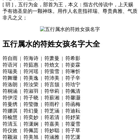
[ 玥 ]，五行为金，部首为王，本义：指古代传说中，上天赐
予有德圣皇的一颗神珠。用作人名意指祥瑞、尊贵典雅、气质
非凡之义；
五行属水的符姓女孩名字大全
符自雨 | 符海诗 | 符萧曼 | 符希影
符语河 | 符茹惠 | 符焓文 | 符姿霖
符瑞美 | 符河瑶 | 符萤雪 | 符琳忻
符舞珊 | 符美逸 | 符沛美 | 符子辛
符洛朗 | 符汝荣 | 符言颔 | 符琀宁
符桐涵 | 符淑羽 | 符华莉 | 符佩清
符伊滢 | 符子晓 | 符薪湘 | 符馨灏
符曼绣 | 符莹微 | 符雨柠 | 符函梅
符娜淇 | 符幻曼 | 符芝涵 | 符迪耘
符榆慧 | 符奕妙 | 符若清 | 符妤茉
符清玉 | 符潇娴 | 符嘉美 | 符凝雪
符仪效 | 符佩芸 | 符妙聪 | 符子草
符颖淑 | 符美旭 | 符涵雅 | 符艺潇