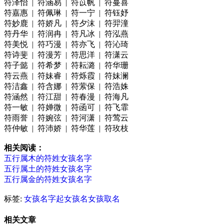
符泽怡 | 符涵易 | 符苡帆 | 符蔓喜
符嘉惠 | 符佩琳 | 符一宁 | 符钰妤
符妙鹿 | 符娇凡 | 符夕沫 | 符羿潼
符丹华 | 符润冉 | 符凡冰 | 符泓燕
符美悦 | 符巧漫 | 符亦飞 | 符沁琦
符诗斐 | 符漫芳 | 符思洋 | 符潇云
符子懿 | 符希梦 | 符耘潞 | 符华珊
符云燕 | 符妹睿 | 符烁霞 | 符妹澜
符洁鑫 | 符含娜 | 符萦保 | 符浩姝
符涵然 | 符江甜 | 符春漫 | 符海凡
符一敏 | 符婵微 | 符函可 | 符飞霏
符雨誉 | 符婉弦 | 符河潇 | 符莺云
符仲敏 | 符沛娇 | 符华莲 | 符玫枝
相关阅读：
五行属木的符姓女孩名字
五行属土的符姓女孩名字
五行属金的符姓女孩名字
标签:
女孩名字
起女孩名
女孩取名
相关文章