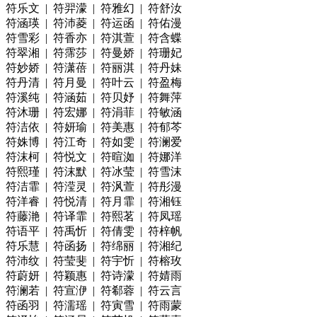
符乐文 | 符羿濛 | 符雅幻 | 符舒汝
符涵瑛 | 符沛菱 | 符运函 | 符佑漫
符雪彩 | 符香亦 | 符淇萱 | 符含蝶
符翠湘 | 符霈莎 | 符曼娇 | 符珊妃
符妙娇 | 符潇蓓 | 符丽淇 | 符丹妹
符丹清 | 符月曼 | 符叶云 | 符盈梅
符溪纯 | 符涵茹 | 符贝妤 | 符舞萍
符沐珊 | 符宏娜 | 符涓菲 | 符敏涵
符洁依 | 符妍瑜 | 符美惠 | 符郁芩
符姝博 | 符江奇 | 符如雯 | 符澜爱
符沫柯 | 符悦文 | 符暄洳 | 符娜洋
符熙瑾 | 符沫默 | 符冰莹 | 符雪沫
符洁霏 | 符滢灵 | 符沨萱 | 符彤漫
符洋睿 | 符悦清 | 符月霏 | 符湘钰
符藤滟 | 符译霏 | 符熙茗 | 符凤瑶
符语平 | 符禹忻 | 符倩雯 | 符梓帆
符乐慧 | 符函扬 | 符绵丽 | 符湘纪
符沛纹 | 符莹斐 | 符宇忻 | 符榕玫
符蔚妍 | 符颖惠 | 符诗濛 | 符婧雨
符澜若 | 符宣洢 | 符郗蓉 | 符云言
符函羽 | 符濡瑶 | 符寅雪 | 符雨蒙