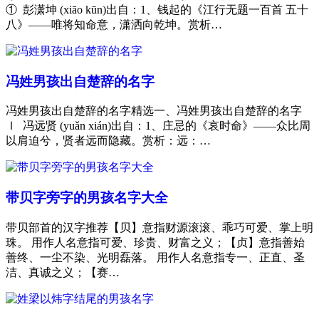
① 彭潇坤 (xiāo kūn)出自：1、钱起的《江行无题一百首 五十
八》——唯将知命意，潇洒向乾坤。赏析…
冯姓男孩出自楚辞的名字
冯姓男孩出自楚辞的名字精选一、冯姓男孩出自楚辞的名字
Ⅰ 冯远贤 (yuǎn xián)出自：1、庄忌的《哀时命》——众比周
以肩迫兮，贤者远而隐藏。赏析：远：…
带贝字旁字的男孩名字大全
带贝部首的汉字推荐【贝】意指财源滚滚、乖巧可爱、掌上明
珠。 用作人名意指可爱、珍贵、财富之义；【贞】意指善始
善终、一尘不染、光明磊落。 用作人名意指专一、正直、圣
洁、真诚之义；【赛…