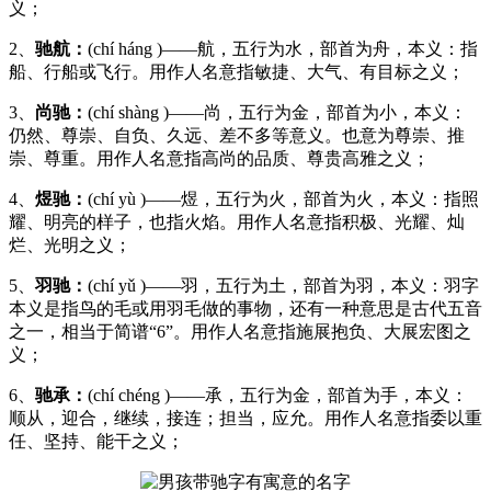
义；
2、
驰航：
(chí háng )——航，五行为水，部首为舟，本义：指
船、行船或飞行。用作人名意指敏捷、大气、有目标之义；
3、
尚驰：
(chí shàng )——尚，五行为金，部首为小，本义：
仍然、尊崇、自负、久远、差不多等意义。也意为尊崇、推
崇、尊重。用作人名意指高尚的品质、尊贵高雅之义；
4、
煜驰：
(chí yù )——煜，五行为火，部首为火，本义：指照
耀、明亮的样子，也指火焰。用作人名意指积极、光耀、灿
烂、光明之义；
5、
羽驰：
(chí yǔ )——羽，五行为土，部首为羽，本义：羽字
本义是指鸟的毛或用羽毛做的事物，还有一种意思是古代五音
之一，相当于简谱“6”。用作人名意指施展抱负、大展宏图之
义；
6、
驰承：
(chí chéng )——承，五行为金，部首为手，本义：
顺从，迎合，继续，接连；担当，应允。用作人名意指委以重
任、坚持、能干之义；