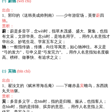
㈠ 蔚驰
(wèi chí)
出自：
1、郭印的《送韩美成帅荆南》——少年游宦场，英誉
蔚
四
驰
。
赏析：
蔚
：蔚是多音字，念wèi时，指草木茂盛、盛大、聚集，也指
有文采，文辞华美。念yù时，是地名用字。，用作人名意指才
华出众、妙笔生花、学富五车之义；
驰
：一般指传扬，传播，向往等寓意，如心驰神往。本义是
“弓的发力”，引申义是“弓发完力”。，用作人名意指知名度极
高、榜样、做事快、有追求之义；
㈡ 宾驰
(bīn chí)
出自：
1、翟汝文的《赋米芾海岳庵》——下瞰赤县
宾
蟾乌，东西跳
丸天
驰
驱。
赏析：
宾
：多音多义字，念bīn时，指的是归顺、服从，也指客人；
念bìn时，指的是排除、摈弃的意思。，用作人名意指上宾、
佳宾、贵宾之义；