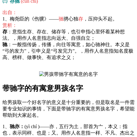
㈡ 存驰
(cún chí)
出自：
1、梅尧臣的《伤骥》——
驰
骋心独
存
，压抑头不起。
赏析：
存
：意指生存、存在、储存等，也引申指心里怀着某种想
法。，用作人名意指志向远大、自强自立；
驰
：一般指传扬，传播，向往等寓意，如心驰神往。本义是
“弓的发力”，引申义是“弓发完力”。，用作人名意指知名度极
高、榜样、做事快、有追求之义；
带驰字的有寓意男孩名字
给男孩取一个好名字的意义是十分重要的，但是取名是一件需
要专业知识的事情，下面是带驰字的有寓意男孩名字，希望能
帮助到大家起名。
1、
驰亦：
(yì chí )——亦，五行为土，部首为亠，本义：指
也，表示同样、也是；又。用作人名意指一样、不凡、杰出之