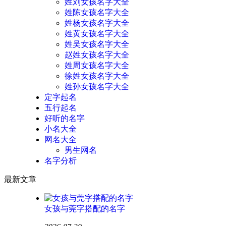
姓刘女孩名字大全
姓陈女孩名字大全
姓杨女孩名字大全
姓黄女孩名字大全
姓吴女孩名字大全
赵姓女孩名字大全
姓周女孩名字大全
徐姓女孩名字大全
姓孙女孩名字大全
定字起名
五行起名
好听的名字
小名大全
网名大全
男生网名
名字分析
最新文章
女孩与莞字搭配的名字