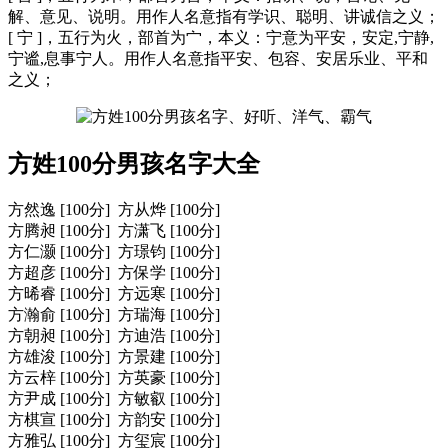
解、意见、说明。用作人名意指有学识、聪明、讲诚信之义；
[ 宁 ]，五行为火，部首为宀，本义：宁意为平安，安定,宁静,
宁谧,息事宁人。用作人名意指平安、包容、安居乐业、平和
之义；
方姓100分男孩名字大全
方然逸 [100分] 方从烨 [100分]
方腾昶 [100分] 方潇飞 [100分]
方仁灏 [100分] 方璟钧 [100分]
方超彦 [100分] 方保学 [100分]
方晞睿 [100分] 方远寒 [100分]
方瀚俞 [100分] 方瑞海 [100分]
方朝昶 [100分] 方迪浩 [100分]
方雄浚 [100分] 方景建 [100分]
方云梓 [100分] 方英豪 [100分]
方尹成 [100分] 方敏叡 [100分]
方棋宣 [100分] 方韵安 [100分]
方雅弘 [100分] 方玺宸 [100分]