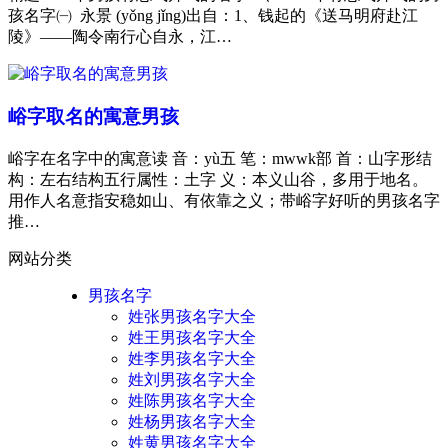
孩名字㈠ 永景 (yǒng jǐng)出自：1、钱起的《送马明府赴江
陵》——陶令南行心自永，江…
峪字取名的寓意男孩
峪字在名字中的寓意读 音：yù五 笔：mwwk部 首：山字形结
构：左右结构五行属性：土字 义：本义山谷，多用于地名。
用作人名意指安稳如山、有依靠之义；带峪字好听的男孩名字
推…
网站分类
男孩名字
姓张男孩名字大全
姓王男孩名字大全
姓李男孩名字大全
姓刘男孩名字大全
姓陈男孩名字大全
姓杨男孩名字大全
姓黄男孩名字大全