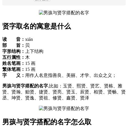
贤字取名的寓意是什么
读 音：
xián
部 首：
贝
字形结构：
上下结构
五行属性：
木
姓名笔画：
15 画
繁体笔画：
15 画
字 义：
用作人名意指善良、美丽、才学、出众之义；
男孩与贤字搭配的名字
,比如：玉贤、熙贤、贤艺、贤栋、雅
贤、贤瀚、贻贤、捷贤、贤亮、贤玉、辰贤、柏贤、贤畅、贤
丞、坤贤、贤逸、贤祖、修贤、鑫贤、贤泽
男孩与贤字搭配的名字怎么取