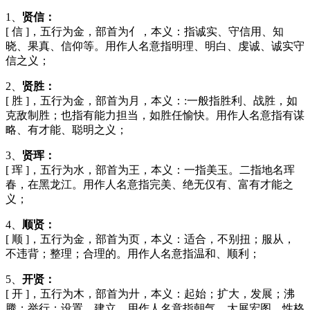
1、
贤信：
[ 信 ]，五行为金，部首为亻，本义：指诚实、守信用、知
晓、果真、信仰等。用作人名意指明理、明白、虔诚、诚实守
信之义；
2、
贤胜：
[ 胜 ]，五行为金，部首为月，本义：:一般指胜利、战胜，如
克敌制胜；也指有能力担当，如胜任愉快。用作人名意指有谋
略、有才能、聪明之义；
3、
贤珲：
[ 珲 ]，五行为水，部首为王，本义：一指美玉。二指地名珲
春，在黑龙江。用作人名意指完美、绝无仅有、富有才能之
义；
4、
顺贤：
[ 顺 ]，五行为金，部首为页，本义：适合，不别扭；服从，
不违背；整理；合理的。用作人名意指温和、顺利；
5、
开贤：
[ 开 ]，五行为木，部首为廾，本义：起始；扩大，发展；沸
腾；举行；设置，建立。用作人名意指朝气、大展宏图、性格