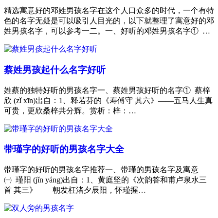
精选寓意好的邓姓男孩名字在这个人口众多的时代，一个有特
色的名字无疑是可以吸引人目光的，以下就整理了寓意好的邓
姓男孩名字，可以参考一二。一、好听的邓姓男孩名字① …
蔡姓男孩起什么名字好听
姓蔡的独特好听的男孩名字一、蔡姓男孩好听的名字① 蔡梓
欣 (zǐ xīn)出自：1、释若芬的《寿傅守 其六》——五马人生真
可贵，更欣桑梓共分辉。赏析：梓：…
带瑾字的好听的男孩名字大全
带瑾字的好听的男孩名字推荐一、带瑾的男孩名字及寓意
㈠ 瑾阳 (jǐn yáng)出自：1、黄庭坚的《次韵答和甫卢泉水三
首 其三》——朝发枉渚夕辰阳，怀瑾握…