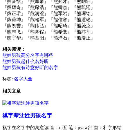
『熊誉恬』『熊军豪』『熊邦才』『熊眀轩』
『熊辉奇』『熊琛浩』『熊卿杰』『熊凯廷』
『熊正珺』『熊润澄』『熊军岩』『熊珲铭』
『熊蔚坤』『熊翰军』『熊信容』『熊道彬』
『熊凯誉』『熊伟弘』『熊昭琦』『熊荛克』
『熊志飞』『熊弈锃』『熊希傲』『熊纬莘』
『熊宇华』『熊基阳』『熊泽石』『熊浩正』
相关阅读：
熊姓男孩高分名字有哪些
熊姓男孩起什么名好听
熊姓男孩有诗意好听的名字
标签:
名字大全
相关文章
祺字辈沈姓男孩名字
祺字在名字中的寓意读 音：qí五 笔：pyaw部 首：礻字形结