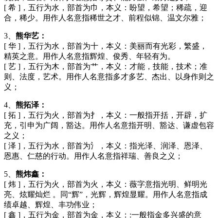
[ 希 ]，五行为水，部首为巾，本义：盼望，希望；稀疏，迎
合，稀少。用作人名意指稀世之才、前程似锦、温文尔雅；
3、
熊华艺：
[ 华 ]，五行为水，部首为十，本义：美丽而有光彩，繁盛，
精英之意。用作人名意指辉煌、俊秀、年轻有为。
[ 艺 ]，五行为木，部首为艹，本义：才能，技能，技术；准
则、法度，艺术。用作人名意指多才多艺、杰出、以身作则之
义；
4、
熊拓泽：
[ 拓 ]，五行为火，部首为扌，本义：一般指开括，开辟，扩
充，引申为广阔，豁达。用作人名意指开明、豁达、谦虚包容
之义；
[ 泽 ]，五行为水，部首为氵，本义：指光泽、润泽、恩泽、
恩惠、仁慈的行动。用作人名意指祥瑞、善良之义；
5、
熊炜鑫：
[ 炜 ]，五行为火，部首为火，本义：薇字意指光明、鲜明光
亮、炫耀灿烂 。同“辉”，光辉，辉煌显耀。用作人名意指成
绩卓越、辉煌、丰功伟业；
[ 鑫 ]，五行为金，部首为金，本义：:一般指金多兴盛的意