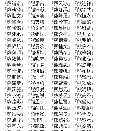
『熊诣诺』『熊彦吉』『熊云冰』『熊连祥』
『熊彧泽』『熊钰灏』『熊森禹』『熊铭武』
『熊世文』『熊濠新』『熊轩晨』『熊恒永』
『熊儒潇』『熊友绩』『熊泽本』『熊呈懿』
『熊裕懿』『熊文群』『熊昱同』『熊恩蓝』
『熊建承』『熊钜国』『熊含柯』『熊开文』
『熊畅沐』『熊瀚翔』『熊启泰』『熊明旭』
『熊韬航』『熊贵承』『熊楠文』『熊俊本』
『熊向明』『熊硕坤』『熊皓冬』『熊桦翰』
『熊毅博』『熊晓末』『熊勇捷』『熊俊泓』
『熊泰琦』『熊宇霖』『熊颢思』『熊占坤』
『熊志谦』『熊何诚』『熊毓帆』『熊柏远』
『熊鹏博』『熊润华』『熊翔端』『熊锐恩』
『熊泽新』『熊棕哲』『熊冠泰』『熊曜淼』
『熊汉斐』『熊抒昙』『熊思元』『熊润琅』
『熊小涛』『熊智祺』『熊慕昱』『熊高圣』
『熊炫彩』『熊孟宇』『熊忆贤』『熊盛诺』
『熊函夕』『熊尚朋』『熊承达』『熊鹏鲸』
『熊泓奕』『熊佳淞』『熊翊旻』『熊誉燊』
『熊旭弈』『熊琪轩』『熊煦祁』『熊钰承』
『熊堇东』『熊凯政』『熊越辰』『熊令清』