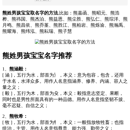
熊姓男孩宝宝取名字的方法
,比如：熊嘉函、熊昭元、熊浩
桦、熊祎国、熊杰泊、熊益恩、熊尘胜、熊弘仁、熊琮洋、熊
月鸣、熊昌依、熊乔堇、熊胜江、熊柏岩、熊烁渝、熊瀚禹、
熊耀海、熊纬泓、熊耘瑞、熊子慧
熊姓男孩宝宝名字推荐
1、
熊涵毅：
[ 涵 ]，五行为水，部首为氵，本义：意为包容，包含，还用
于水名，水泽众多。用作人名意指涵养、修养、内涵、容人之
量之义；
[ 毅 ]，五行为木，部首为殳，本义：毅指意志坚定、果断，
同时也是男性所面具有的一种品德。用作人名意指坚韧不拔、
毫不迟疑、自信之义；
2、
熊牧希：
[ 牧 ]，五行为水，部首为牜，本义：一般指放牧牲畜；也指
统治，主管。用作人名意指尊贵、能力强、勤劳之义；