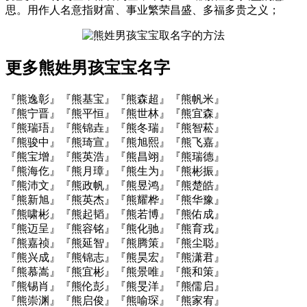
思。用作人名意指财富、事业繁荣昌盛、多福多贵之义；
更多熊姓男孩宝宝名字
『熊逸彰』『熊基宝』『熊森超』『熊帆米』
『熊宁晋』『熊平恒』『熊世林』『熊宜森』
『熊瑞珸』『熊锦垚』『熊冬瑞』『熊智菘』
『熊骏中』『熊琦宣』『熊旭熙』『熊飞嘉』
『熊宝增』『熊英浩』『熊昌翊』『熊瑞德』
『熊海仡』『熊月璋』『熊生为』『熊彬振』
『熊沛文』『熊政帆』『熊昱鸿』『熊楚皓』
『熊新旭』『熊英杰』『熊耀桦』『熊华豫』
『熊啸彬』『熊起韬』『熊若博』『熊佑成』
『熊迈呈』『熊容铭』『熊化驰』『熊育戎』
『熊嘉祯』『熊延智』『熊腾策』『熊尘聪』
『熊兴成』『熊锦志』『熊昊宏』『熊潇君』
『熊慕嵩』『熊宜彬』『熊景唯』『熊和策』
『熊锡肖』『熊伦彭』『熊旻洋』『熊儒启』
『熊崇渊』『熊启俊』『熊喻琛』『熊家宥』