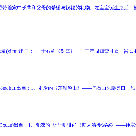
是带着家中长辈和父母的希望与祝福的礼物。在宝宝诞生之后，
(xǐ ruì)出自：1、于石的《对雪》——丰年固知雪可喜，
óng huī)出自：1、史浩的《东湖游山》——乌石山头滕奥口
ǐ xuān)出自：1、夏竦的《***听讲尚书彻太清楼锡宴》——