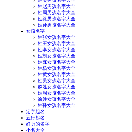
姓吴男孩名字大全
姓赵男孩名字大全
姓周男孩名字大全
姓徐男孩名字大全
姓孙男孩名字大全
女孩名字
姓张女孩名字大全
姓王女孩名字大全
姓李女孩名字大全
姓刘女孩名字大全
姓陈女孩名字大全
姓杨女孩名字大全
姓黄女孩名字大全
姓吴女孩名字大全
赵姓女孩名字大全
姓周女孩名字大全
徐姓女孩名字大全
姓孙女孩名字大全
定字起名
五行起名
好听的名字
小名大全