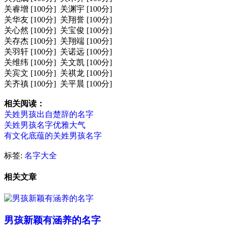
关睿增 [100分] 关渊宇 [100分]
关华友 [100分] 关翔誉 [100分]
关心然 [100分] 关宝俊 [100分]
关存杰 [100分] 关翔端 [100分]
关羽轩 [100分] 关诺远 [100分]
关维纬 [100分] 关文凯 [100分]
关宾文 [100分] 关祺龙 [100分]
关齐禛 [100分] 关平晨 [100分]
相关阅读：
关姓男孩出自楚辞的名字
关姓男孩名字优雅大气
有文化底蕴的关姓男孩名字
标签:
名字大全
相关文章
男孩新颖有涵养的名字