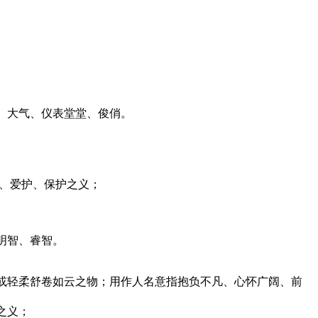
度、大气、仪表堂堂、俊俏。
护、爱护、保护之义；
明智、睿智。
、或轻柔舒卷如云之物；用作人名意指抱负不凡、心怀广阔、前
之义；