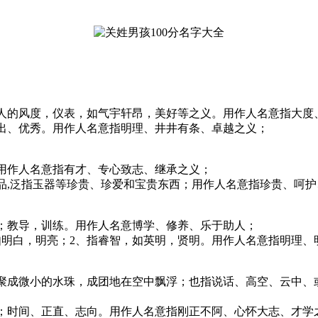
形容人的风度，仪表，如气宇轩昂，美好等之义。用作人名意指大
杰出、优秀。用作人名意指明理、井井有条、卓越之义；
。用作人名意指有才、专心致志、继承之义；
藏品,泛指玉器等珍贵、珍爱和宝贵东西；用作人名意指珍贵、呵
育；教导，训练。用作人名意博学、修养、乐于助人；
，如明白，明亮；2、指睿智，如英明，贤明。用作人名意指明理、
冷凝聚成微小的水珠，成团地在空中飘浮；也指说话、高空、云中
学问；时间、正直、志向。用作人名意指刚正不阿、心怀大志、才学