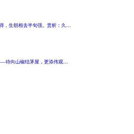
三善得，生朝相去半旬强。赏析：久…
》——待向山椒结茅屋，更添伟观…