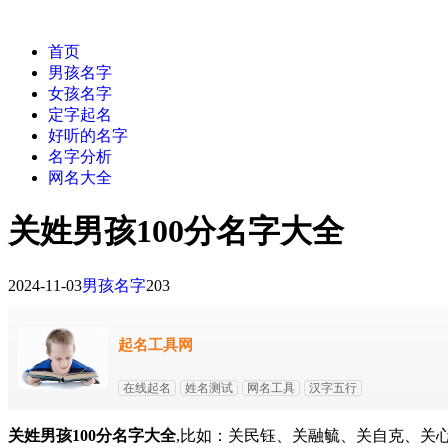
首页
男孩名字
女孩名字
定字起名
好听的名字
名字分析
网名大全
关姓男孩100分名字大全
2024-11-03
男孩名字
203
起名工具网
在线起名
姓名测试
网名工具
汉字五行
关姓男孩100分名字大全
,比如：关民钰、关融毓、关自克、关