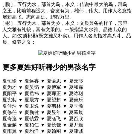
[ 鹏 ]，五行为水，部首为鸟，本义：传说中最大的鸟，群鸟
之王，比喻前程远大，奋发有为，雄伟，伟大。用作人名意指
展翅高飞、志向高远、鹏程万里。
[ 彬 ]，五行为木，部首为彡，本义：文质兼备的样子，形容
人文雅有礼貌，富有文采的。一般指温文尔雅、品德出众的
人。如:文质彬彬(既文雅又朴实)。用作人名意指才高八斗、品
质、修养之义；
更多夏姓好听稀少的男孩名字
夏恒瑜 ♥ 夏远睿 ♥ 夏语思 ♥ 夏云渺
夏为才 ♥ 夏昊韬 ♥ 夏博军 ♥ 夏和霖
夏阳平 ♥ 夏岳祎 ♥ 夏珲正 ♥ 夏涛聪
夏宪昶 ♥ 夏晟方 ♥ 夏望超 ♥ 夏善乐
夏佳浩 ♥ 夏卫逸 ♥ 夏韦林 ♥ 夏玉瀚
夏修任 ♥ 夏鹏健 ♥ 夏昱年 ♥ 夏暮晨
夏奇逸 ♥ 夏镇霖 ♥ 夏涵飞 ♥ 夏百欣
夏金越 ♥ 夏柏仁 ♥ 夏长骁 ♥ 夏尹颢
夏雨翼 ♥ 夏均洋 ♥ 夏翰图 ♥ 夏津诚