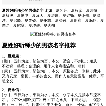
夏姓好听稀少的男孩名字
,比如：夏翌升、夏程彦、夏涛懿、
夏毅波、夏博申、夏潼天、夏涛康、夏羿畅、夏令儒、夏津
洋、夏启顺、夏昱硕、夏伦志、夏泽敬、夏朋宸、夏珉铭、夏
国昀、夏昭燊、夏坤灏、夏达翎
夏姓好听稀少的男孩名字推荐
1、
夏顺康：
[ 顺 ]，五行为金，部首为页，本义：适合，不别扭；服从，
不违背；整理；合理的。用作人名意指温和、顺利；
[ 康 ]，五行为木，部首为广，本义：原指谷皮；米糠，此外
又有安定、褒扬、丰盛的含义。用作人名意指富足、健康、平
坦之义；
2、
夏永信：
[ 永 ]，五行为水，部首为水，本义：永字本义是指水常流不
断，《诗经•周南•汉广》云：“江之永矣，不可方思。”《疏》
曰：“永，长。”。后来也引申为长久、永久、长远。永字是人