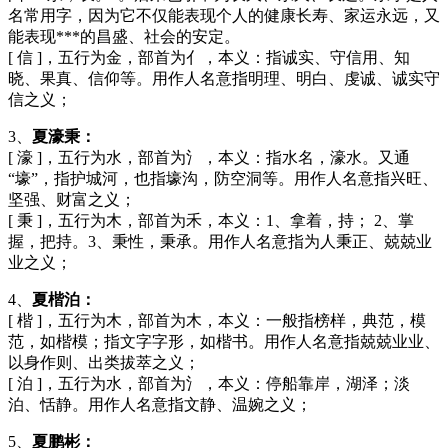
名常用字，因为它不仅能表现个人的健康长寿、家运永远，又
能表现***的昌盛、社会的安定。
[ 信 ]，五行为金，部首为亻，本义：指诚实、守信用、知
晓、果真、信仰等。用作人名意指明理、明白、虔诚、诚实守
信之义；
3、
夏濠秉：
[ 濠 ]，五行为水，部首为氵，本义：指水名，濠水。又通
“壕”，指护城河，也指壕沟，防空洞等。用作人名意指兴旺、
坚强、财富之义；
[ 秉 ]，五行为木，部首为禾，本义：1、拿着，持； 2、掌
握，把持。3、秉性，秉承。用作人名意指为人秉正、兢兢业
业之义；
4、
夏楷泊：
[ 楷 ]，五行为木，部首为木，本义：一般指榜样，典范，模
范，如楷模；指文字字形，如楷书。用作人名意指兢兢业业、
以身作则、出类拔萃之义；
[ 泊 ]，五行为水，部首为氵，本义：停船靠岸，湖泽；淡
泊、恬静。用作人名意指文静、温婉之义；
5、
夏鹏彬：