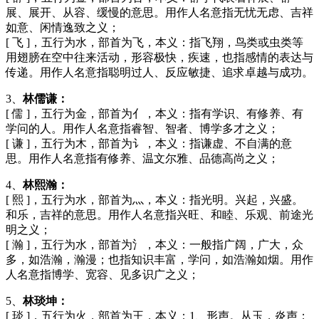
展、展开、从容、缓慢的意思。用作人名意指无忧无虑、吉祥
如意、闲情逸致之义；
[ 飞 ]，五行为水，部首为飞，本义：指飞翔，鸟类或虫类等
用翅膀在空中往来活动，形容极快，疾速，也指感情的表达与
传递。用作人名意指聪明过人、反应敏捷、追求卓越与成功。
3、
林儒谦：
[ 儒 ]，五行为金，部首为亻，本义：指有学识、有修养、有
学问的人。用作人名意指睿智、智者、博学多才之义；
[ 谦 ]，五行为木，部首为讠，本义：指谦虚、不自满的意
思。用作人名意指有修养、温文尔雅、品德高尚之义；
4、
林熙瀚：
[ 熙 ]，五行为水，部首为灬，本义：指光明。兴起，兴盛。
和乐，吉祥的意思。用作人名意指兴旺、和睦、乐观、前途光
明之义；
[ 瀚 ]，五行为水，部首为氵，本义：一般指广阔，广大，众
多，如浩瀚，瀚漫；也指知识丰富，学问，如浩瀚如烟。用作
人名意指博学、宽容、见多识广之义；
5、
林琰坤：
[ 琰 ]，五行为火，部首为王，本义：1、形声。从玉，炎声；