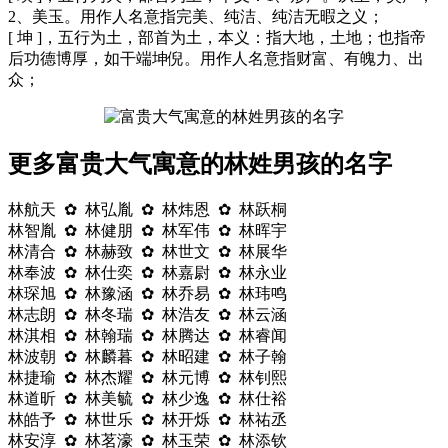
2、美玉。用作人名意指完美、纯洁、纯洁无暇之义；
[ 坤 ]，五行为土，部首为土，本义：指大地，土地；也指帝
后功德博厚，如干端坤倪。用作人名意指财富、有魄力、出
众；
更多富贵大气寓意的林姓男孩的名字
林航天 ✿ 林弘胤 ✿ 林炜恩 ✿ 林跃桐
林智胤 ✿ 林健朋 ✿ 林军伟 ✿ 林晖宇
林清合 ✿ 林赫致 ✿ 林世文 ✿ 林展华
林奉波 ✿ 林仕奕 ✿ 林嘉尉 ✿ 林永业
林琛旭 ✿ 林豫涵 ✿ 林乔易 ✿ 林玮鸣
林志朗 ✿ 林冬瑞 ✿ 林浩友 ✿ 林云涵
林淇相 ✿ 林翰瑞 ✿ 林腾达 ✿ 林睿闻
林波朝 ✿ 林麟暮 ✿ 林昭建 ✿ 林子翰
林捷瑜 ✿ 林杰耀 ✿ 林元博 ✿ 林钊熙
林道昕 ✿ 林美毓 ✿ 林少逸 ✿ 林仕裕
林皓予 ✿ 林世乐 ✿ 林开烁 ✿ 林祐丞
林安淳 ✿ 林茗濠 ✿ 林玉荣 ✿ 林添钦