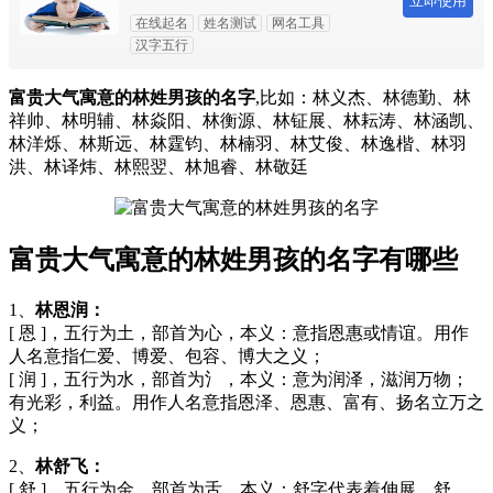
立即使用
在线起名
姓名测试
网名工具
汉字五行
富贵大气寓意的林姓男孩的名字
,比如：林义杰、林德勤、林
祥帅、林明辅、林焱阳、林衡源、林钲展、林耘涛、林涵凯、
林洋烁、林斯远、林霆钧、林楠羽、林艾俊、林逸楷、林羽
洪、林译炜、林熙翌、林旭睿、林敬廷
富贵大气寓意的林姓男孩的名字有哪些
1、
林恩润：
[ 恩 ]，五行为土，部首为心，本义：意指恩惠或情谊。用作
人名意指仁爱、博爱、包容、博大之义；
[ 润 ]，五行为水，部首为氵，本义：意为润泽，滋润万物；
有光彩，利益。用作人名意指恩泽、恩惠、富有、扬名立万之
义；
2、
林舒飞：
[ 舒 ]，五行为金，部首为舌，本义：舒字代表着伸展、舒