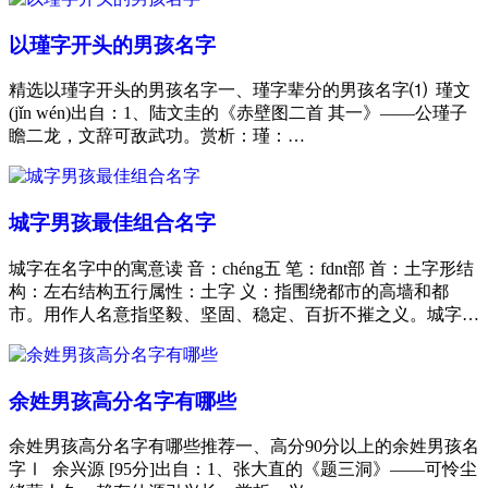
以瑾字开头的男孩名字
精选以瑾字开头的男孩名字一、瑾字辈分的男孩名字⑴ 瑾文
(jǐn wén)出自：1、陆文圭的《赤壁图二首 其一》——公瑾子
瞻二龙，文辞可敌武功。赏析：瑾：…
城字男孩最佳组合名字
城字在名字中的寓意读 音：chéng五 笔：fdnt部 首：土字形结
构：左右结构五行属性：土字 义：指围绕都市的高墙和都
市。用作人名意指坚毅、坚固、稳定、百折不摧之义。城字…
余姓男孩高分名字有哪些
余姓男孩高分名字有哪些推荐一、高分90分以上的余姓男孩名
字Ⅰ 余兴源 [95分]出自：1、张大直的《题三洞》——可怜尘