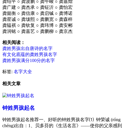
龚绍平 ○ 龚波鹏 ○ 龚午峻 ○ 龚嘉熠
龚广建 ○ 龚杰承 ○ 龚钲沂 ○ 龚怡宏
龚懿衡 ○ 龚信康 ○ 龚启铖 ○ 龚博诺
龚星诚 ○ 龚垅熙 ○ 龚鹏宽 ○ 龚森梓
龚韫祺 ○ 龚钦复 ○ 龚玮博 ○ 龚安郴
龚润铭 ○ 龚嘉艺 ○ 龚鹏柳 ○ 龚京杰
相关阅读：
龚姓男孩出自唐诗的名字
有文化底蕴的龚姓男孩名字
龚姓男孩满分100分的名字
标签:
名字大全
相关文章
钟姓男孩起名
钟姓男孩起名推荐一、好听的钟姓男孩名字⑴ 钟荣诚 (róng
chéng)出自：1、贝多芬的《生活名言》——使你的父亲感到