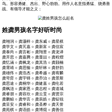
鸟。形容勇健、杰出、野心勃勃。用作人名意指勇猛、骁勇善
战、有领导才能之义；
姓龚男孩名字好听时尚
龚翊润 ○ 龚灏梓 ○ 龚东威 ○ 龚星棋
龚学文 ○ 龚芃嘉 ○ 龚新富 ○ 龚信宸
龚泰尚 ○ 龚言彬 ○ 龚翔昱 ○ 龚龙译
龚开思 ○ 龚嘉腾 ○ 龚显喆 ○ 龚程熠
龚忆涵 ○ 龚枫龙 ○ 龚其浩 ○ 龚颢楠
龚霄靖 ○ 龚思愉 ○ 龚轩林 ○ 龚舒韵
龚雄伟 ○ 龚浩杰 ○ 龚希越 ○ 龚宥麟
龚苛弈 ○ 龚宇铎 ○ 龚乔治 ○ 龚景斯
龚思途 ○ 龚桐华 ○ 龚健嘉 ○ 龚伦若
龚枫涟 ○ 龚家恩 ○ 龚志程 ○ 龚道城
龚睿朋 ○ 龚容欣 ○ 龚云旻 ○ 龚贤宗
龚鹏鲸 ○ 龚华言 ○ 龚辰皓 ○ 龚钲锐
龚呈安 ○ 龚睿和 ○ 龚圣桦 ○ 龚天誉
龚苑棋 ○ 龚语皓 ○ 龚博焜 ○ 龚善信