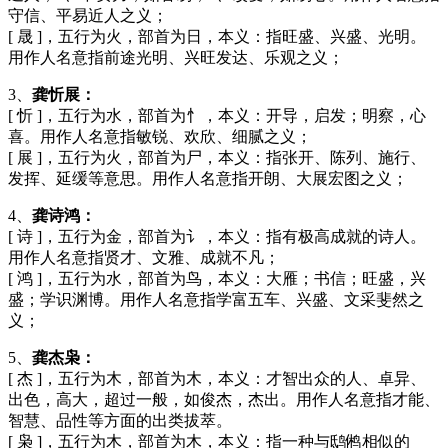
守信、平易近人之义；
[ 晟 ]，五行为火，部首为日，本义：指旺盛、兴盛、光明。
用作人名意指前途光明、兴旺发达、乐观之义；
3、
龚忻展：
[ 忻 ]，五行为水，部首为忄，本义：开导，启发；明察，心
喜。用作人名意指敏锐、欢欣、细腻之义；
[ 展 ]，五行为火，部首为尸，本义：指张开、陈列、施行、
发挥、延缓等意思。用作人名意指开朗、大展宏图之义；
4、
龚诗鸿：
[ 诗 ]，五行为金，部首为讠，本义：指有极高成就的诗人。
用作人名意指贤才、文雅、成就不凡；
[ 鸿 ]，五行为水，部首为鸟，本义：大雁；书信；旺盛，兴
盛；学识渊博。用作人名意指学富五车、兴盛、文采斐然之
义；
5、
龚杰枭：
[ 杰 ]，五行为木，部首为木，本义：才智出众的人、卓异、
出色，高大，超过一般，如俊杰，杰出。用作人名意指才能、
智慧、品性等方面的出类拔萃。
[ 枭 ]，五行为木，部首为木，本义：指一种与鸱鸺相似的