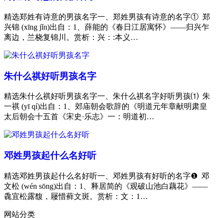
精选郑姓有诗意的男孩名字一、郑姓男孩有诗意的名字① 郑
兴锦 (xīng jǐn)出自：1、薛能的《春日江居寓怀》——归兴乍
离边，兰桡复锦川。赏析：兴：:本义…
朱什么祺好听男孩名字
精选朱什么祺好听男孩名字一、朱什么祺名字好听男孩⑴ 朱
一祺 (yī qí)出自：1、郊庙朝会歌辞的《明道元年章献明肃皇
太后朝会十五首《宋史·乐志》一：明道初…
邓姓男孩起什么名好听
精选邓姓男孩起什么名好听一、邓姓男孩有好听的名字❶ 邓
文松 (wén sōng)出自：1、释居简的《观破山池白藕花》——
毳宜松露馥，屦惜藓文斑。赏析：文：1…
网站分类