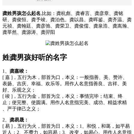
龚姓男孩怎么起名
,比如：龚杭彪、龚睿言、龚彦章、龚铭
研、龚俊恒、龚予竣、龚泊色、龚以昌、龚晖鉴、龚齐温、龚
元祯、龚翰廷、龚彦弛、龚荣卫、龚俊儒、龚泉浩、龚嵩瀚、
龚莘然、龚源涛、龚羿阳
姓龚男孩好听的名字
1、
龚嘉竣：
[ 嘉 ]，五行为木，部首为口，本义：一般指善、美、赞许、
表扬、吉庆、幸福、欢乐等。用作人名意指善良、吉祥、美
好、乐观之义；
[ 竣 ]，五行为金，部首为立，本义：事情完毕；结束、终
止；使完整、使圆满。用作人名意指完美、成功、精益求精
、严于律己之义；
2、
龚易晟：
[ 易 ]，五行为火，部首为日，本义：1、和悦，和蔼，如平易
近人；2、不费力，如容易；3、改变，如易心。用作人名意指