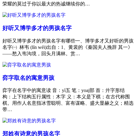
荣耀的莫过于你以最大的热诚继续你的…
好听又博学多才的男孩名字
好听又博学多才的男孩名字有哪些一、博学多才又好听的男孩
名字㈠ 林韦 (lín wéi)出自：1、黄裳的《秦国夫人挽辞 其一》
——愁入韦沟境，回头月满林。赏…
弈字取名的寓意男孩
弈字在名字中的寓意读 音：yì五 笔：yoaj部 首：廾字形结
构：上下结构五行属性：木字 义：本义是下棋；在古代称围
棋。用作人名意指冰雪聪明、富有谋略、盛大显赫之义；精选
带…
郑姓有诗意的男孩名字