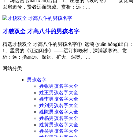
Ⅰ 冯远贤 (yuǎn xián)出自：1、庄忌的《哀时命》——众比周
以肩迫兮，贤者远而隐藏。赏析：远：…
才貌双全 才高八斗的男孩名字
精选才貌双全 才高八斗的男孩名字① 远鸿 (yuǎn hóng)出自：
1、孟贯的《江边闲步》——远汀排晚树，深浦漾寒鸿。赏
析：远：指高远、深远、扩大、深奥、…
网站分类
男孩名字
姓张男孩名字大全
姓王男孩名字大全
姓李男孩名字大全
姓刘男孩名字大全
姓陈男孩名字大全
姓杨男孩名字大全
姓黄男孩名字大全
姓吴男孩名字大全