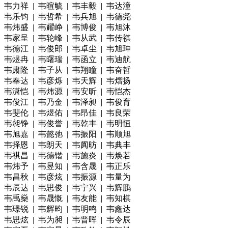
韦力祥 | 韦暄毓 | 韦丰毅 | 韦达潼
韦乐钧 | 韦哲希 | 韦兵旭 | 韦德尧
韦炜盛 | 韦耀峥 | 韦博俊 | 韦旭沐
韦家呈 | 韦轮峰 | 韦从武 | 韦传祺
韦德江 | 韦俊郎 | 韦卓尘 | 韦旭珅
韦煜冉 | 韦曙瑞 | 韦函立 | 韦迪航
韦肃隆 | 韦子从 | 韦翔瞳 | 韦奋哲
韦奉达 | 韦彦烁 | 韦天辉 | 韦熠扬
韦潇恺 | 韦炜源 | 韦安昕 | 韦恺杰
韦俊江 | 韦乃金 | 韦泽昶 | 韦俊育
韦斐伦 | 韦煜佑 | 韦昂佳 | 韦良荣
韦昶铮 | 韦俊誉 | 韦乾丰 | 韦明恒
韦旭嘉 | 韦懿弛 | 韦振阳 | 韦顺旭
韦择恩 | 韦朗天 | 韦阗昉 | 韦典丰
韦祺昌 | 韦德锴 | 韦施炎 | 韦焕若
韦炜予 | 韦昱知 | 韦含晟 | 韦正乐
韦昌秋 | 韦彦炫 | 韦振源 | 韦量为
韦辰达 | 韦思俊 | 韦宁兴 | 韦辉鹏
韦禹燊 | 韦晟慨 | 韦友能 | 韦知棋
韦璟锐 | 韦辉昀 | 韦明鸣 | 韦鑫达
韦思炫 | 韦为昶 | 韦晋晖 | 韦令辰