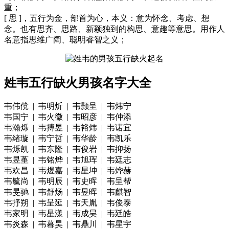
重；
[ 思 ]，五行为金，部首为心，本义：意为怀念、考虑、想
念。也有思齐、思路、新颖独到的构思、意趣等意思。用作人
名意指思维广阔、聪明睿智之义；
姓韦五行缺火男孩名字大全
韦伟傥 | 韦明炘 | 韦颢呈 | 韦炜宁
韦国宁 | 韦火徽 | 韦昭彦 | 韦仲添
韦瀚烁 | 韦搏昱 | 韦裕炜 | 韦诺宜
韦绪璇 | 韦宁哲 | 韦华龄 | 韦凯乐
韦烁凯 | 韦东隆 | 韦俊岩 | 韦抑扬
韦昱堇 | 韦铭烨 | 韦旭珲 | 韦廷志
韦欢昌 | 韦煜嘉 | 韦星坤 | 韦烨赫
韦毓尚 | 韦明辰 | 韦史晖 | 韦呈帮
韦旻驰 | 韦舒炀 | 韦昱晖 | 韦麒智
韦抒朔 | 韦呈延 | 韦天胤 | 韦俊泰
韦家明 | 韦星漾 | 韦成昊 | 韦廷皓
韦炎森 | 韦暮昊 | 韦鼎川 | 韦星宇