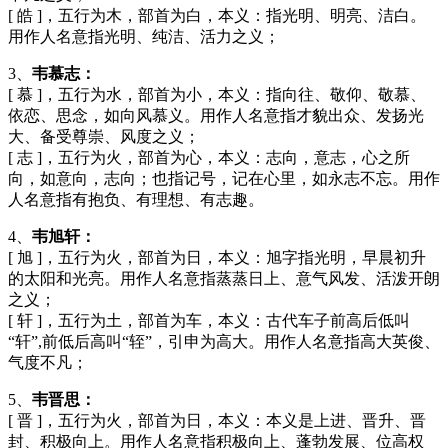
[ 皓 ]，五行为木，部首为白，本义：指光明、明亮、洁白。
用作人名意指光明、纯洁、活力之义；
3、
韦慕志：
[ 慕 ]，五行为水，部首为小，本义：指向往、敬仰、敬慕、
依恋、思念，如向风慕义。用作人名意指才貌出众、发扬光
大、备受尊崇、风度之义；
[ 志 ]，五行为火，部首为心，本义：志向，意志，心之所
向，如意向，志向；也指记号，记在心里，如永志不忘。用作
人名意指有抱负、有理想、有志趣。
4、
韦旭轩：
[ 旭 ]，五行为火，部首为日，本义：旭字指光明，早晨初升
的太阳和光亮。用作人名意指蒸蒸日上、意气风发、活泼开朗
之义；
[ 轩 ]，五行为土，部首为车，本义：古代车子前高后低叫
“轩”,前低后高叫“轾”，引申为高大。用作人名意指高大英俊、
气度不凡；
5、
韦晋思：
[ 晋 ]，五行为火，部首为日，本义：本义是上进、晋升、晋
封、积极向上。用作人名意指积极向上、蓬勃发展、位高权