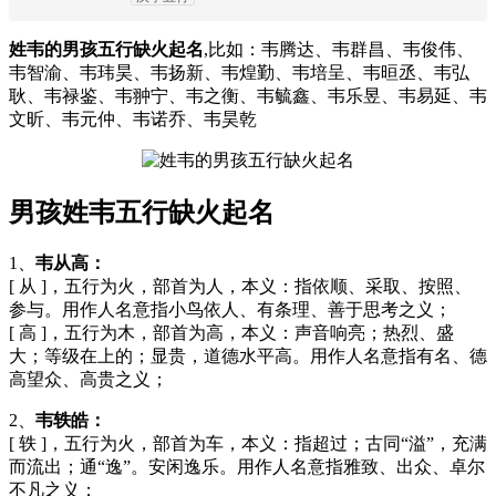
姓韦的男孩五行缺火起名
,比如：韦腾达、韦群昌、韦俊伟、
韦智渝、韦玮昊、韦扬新、韦煌勤、韦培呈、韦晅丞、韦弘
耿、韦禄鉴、韦翀宁、韦之衡、韦毓鑫、韦乐昱、韦易延、韦
文昕、韦元仲、韦诺乔、韦昊乾
男孩姓韦五行缺火起名
1、
韦从高：
[ 从 ]，五行为火，部首为人，本义：指依顺、采取、按照、
参与。用作人名意指小鸟依人、有条理、善于思考之义；
[ 高 ]，五行为木，部首为高，本义：声音响亮；热烈、盛
大；等级在上的；显贵，道德水平高。用作人名意指有名、德
高望众、高贵之义；
2、
韦轶皓：
[ 轶 ]，五行为火，部首为车，本义：指超过；古同“溢”，充满
而流出；通“逸”。安闲逸乐。用作人名意指雅致、出众、卓尔
不凡之义；