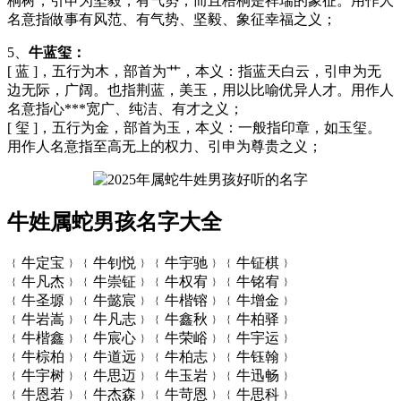
桐树，引申为坚毅，有气势，而且梧桐是祥瑞的象征。用作人
名意指做事有风范、有气势、坚毅、象征幸福之义；
5、
牛蓝玺：
[ 蓝 ]，五行为木，部首为艹，本义：指蓝天白云，引申为无
边无际，广阔。也指荆蓝，美玉，用以比喻优异人才。用作人
名意指心***宽广、纯洁、有才之义；
[ 玺 ]，五行为金，部首为玉，本义：一般指印章，如玉玺。
用作人名意指至高无上的权力、引申为尊贵之义；
牛姓属蛇男孩名字大全
﹛牛定宝﹜﹛牛钊悦﹜﹛牛宇驰﹜﹛牛钲棋﹜
﹛牛凡杰﹜﹛牛崇钲﹜﹛牛权宥﹜﹛牛铭宥﹜
﹛牛圣塬﹜﹛牛懿宸﹜﹛牛楷镕﹜﹛牛增金﹜
﹛牛岩嵩﹜﹛牛凡志﹜﹛牛鑫秋﹜﹛牛柏驿﹜
﹛牛楷鑫﹜﹛牛宸心﹜﹛牛荣峪﹜﹛牛宇运﹜
﹛牛棕柏﹜﹛牛道远﹜﹛牛柏志﹜﹛牛钰翰﹜
﹛牛宇树﹜﹛牛思迈﹜﹛牛玉岩﹜﹛牛迅畅﹜
﹛牛恩若﹜﹛牛杰森﹜﹛牛苛恩﹜﹛牛思科﹜