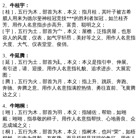
2、
牛桂宇：
[ 桂 ]，五行为木，部首为木，本义：指月桂，其叶子被古希
腊人用来为德尔斐神桂冠竞技***的胜利者加冠，如兰桂齐
芳。用作人名意指步步高升、富贵、聪明之义；
[ 宇 ]，五行为土，部首为宀，本义：屋檐，泛指房屋，也形
容人的风度，仪表，如气宇轩昂，美好等之义。用作人名意指
大度、大气、仪表堂堂、俊俏。
3、
牛延腾：
[ 延 ]，五行为土，部首为廴，本义：本义是指引申、伸展。
有引进，请、迎接。用作人名意指礼貌、追求进步、大展宏
图；
[ 腾 ]，五行为火，部首为月，本义：指上升、跳跃、奔跑、
奔驰、奔腾之意。用作人名意指满腔热情、勇往直前、飞黄腾
达之义；
4、
牛翊桐：
[ 翊 ]，五行为木，部首为羽，本义：指辅佐，帮助，如翊
戴；翊翊，指恭敬的样子。用作人名意指帮扶、心地善良、众
志成城之义；
[ 桐 ]，五行为木，部首为木，本义：指树木，也叫“荣”，如梧