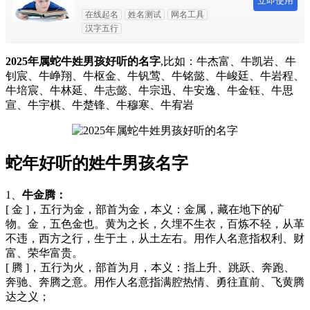
立即使用
在线起名
姓名测试
网名工具
汉字五行
2025年属蛇牛姓男孩好听的名字
,比如：牛杰富、牛凯岩、牛
钊宸、牛峥翔、牛枢金、牛钒莺、牛铭懿、牛峻廷、牛岩程、
牛培宸、牛林延、牛志懿、牛宗迅、牛安逸、牛金钰、牛思
宣、牛宇棋、牛楚锋、牛穆寒、牛宥岩
蛇年好听的姓牛男孩名字
1、
牛金腾：
[ 金 ]，五行为金，部首为金，本义：金属，藏在地下的矿
物。金，五色金也。黄为之长，久埋不生衣，百炼不轻，从革
不违，西方之行，生于土，从土左右。用作人名意指权利、财
富、荣华富贵。
[ 腾 ]，五行为火，部首为月，本义：指上升、跳跃、奔跑、
奔驰、奔腾之意。用作人名意指满腔热情、勇往直前、飞黄腾
达之义；