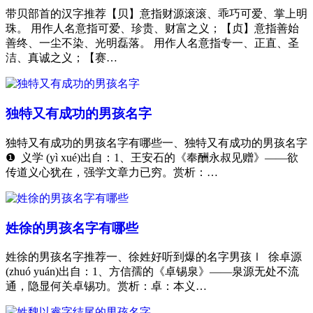
带贝部首的汉字推荐【贝】意指财源滚滚、乖巧可爱、掌上明
珠。 用作人名意指可爱、珍贵、财富之义；【贞】意指善始
善终、一尘不染、光明磊落。 用作人名意指专一、正直、圣
洁、真诚之义；【赛…
独特又有成功的男孩名字
独特又有成功的男孩名字有哪些一、独特又有成功的男孩名字
❶ 义学 (yì xué)出自：1、王安石的《奉酬永叔见赠》——欲
传道义心犹在，强学文章力已穷。赏析：…
姓徐的男孩名字有哪些
姓徐的男孩名字推荐一、徐姓好听到爆的名字男孩Ⅰ 徐卓源
(zhuó yuán)出自：1、方信孺的《卓锡泉》——泉源无处不流
通，隐显何关卓锡功。赏析：卓：本义…