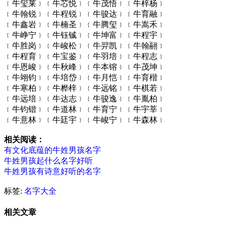
﹛牛玺莱﹜﹛牛芯悦﹜﹛牛茂悟﹜﹛牛梓杨﹜
﹛牛翰锐﹜﹛牛程锐﹜﹛牛骏达﹜﹛牛育融﹜
﹛牛鑫岩﹜﹛牛楠圣﹜﹛牛腾玺﹜﹛牛嵩禾﹜
﹛牛峥宁﹜﹛牛钰铖﹜﹛牛坤富﹜﹛牛程宇﹜
﹛牛胜岗﹜﹛牛峻松﹜﹛牛羿凯﹜﹛牛翰翮﹜
﹛牛程育﹜﹛牛宝鉴﹜﹛牛羽培﹜﹛牛程志﹜
﹛牛恩峻﹜﹛牛秋峰﹜﹛牛本镕﹜﹛牛茂坤﹜
﹛牛翊钧﹜﹛牛培岱﹜﹛牛月恺﹜﹛牛育楷﹜
﹛牛寒柏﹜﹛牛桦梓﹜﹛牛远铭﹜﹛牛棋若﹜
﹛牛远培﹜﹛牛达志﹜﹛牛骏逸﹜﹛牛胤柏﹜
﹛牛钧锴﹜﹛牛道林﹜﹛牛育宁﹜﹛牛宇莘﹜
﹛牛意林﹜﹛牛廷宇﹜﹛牛峻宁﹜﹛牛森林﹜
相关阅读：
有文化底蕴的牛姓男孩名字
牛姓男孩起什么名字好听
牛姓男孩有诗意好听的名字
标签:
名字大全
相关文章