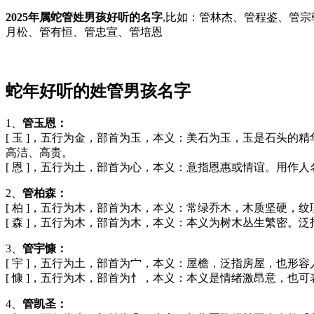
2025年属蛇管姓男孩好听的名字
,比如：管林杰、管程鉴、管
月松、管有恒、管忠宣、管培恩
蛇年好听的姓管男孩名字
1、
管玉恩：
[ 玉 ]，五行为金，部首为玉，本义：美石为玉，玉是石头
高洁、高贵。
[ 恩 ]，五行为土，部首为心，本义：意指恩惠或情谊。用作
2、
管柏森：
[ 柏 ]，五行为木，部首为木，本义：常绿乔木，木质坚硬，
[ 森 ]，五行为木，部首为木，本义：本义为树木丛生繁密
3、
管宇慷：
[ 宇 ]，五行为土，部首为宀，本义：屋檐，泛指房屋，也
[ 慷 ]，五行为木，部首为忄，本义：本义是情绪激昂意，
4、
管凯圣：