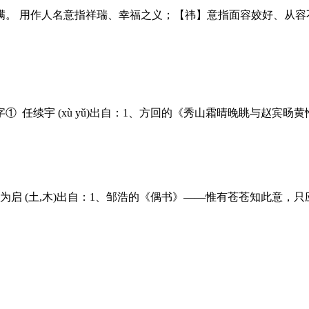
。 用作人名意指祥瑞、幸福之义；【祎】意指面容姣好、从容
 任续宇 (xù yǔ)出自：1、方回的《秀山霜晴晚眺与赵宾
为启 (土,木)出自：1、邹浩的《偶书》——惟有苍苍知此意，