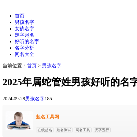
首页
男孩名字
女孩名字
定字起名
好听的名字
名字分析
网名大全
当前位置：
首页
>
男孩名字
2025年属蛇管姓男孩好听的名
2024-09-28
男孩名字
185
起名工具网
在线起名
姓名测试
网名工具
汉字五行