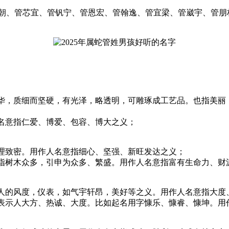
宗朝、管芯宜、管钒宁、管恩宏、管翰逸、管宜梁、管崴宇、管
的精华，质细而坚硬，有光泽，略透明，可雕琢成工艺品。也指美
人名意指仁爱、博爱、包容、博大之义；
纹理致密。用作人名意指细心、坚强、新旺发达之义；
。泛指树木众多，引申为众多、繁盛。用作人名意指富有生命力、
形容人的风度，仪表，如气宇轩昂，美好等之义。用作人名意指大
也可表示人大方、热诚、大度。比如起名用字慷乐、慷睿、慷坤。