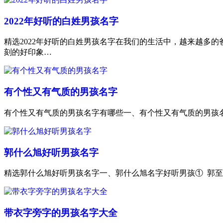
2022年好听的白姓男孩名字
精选2022年好听的白姓男孩名字在我们的生活中，越来越多
刻的好印象…
有个性又有气质的男孩名字
有个性又有气质的男孩名字有哪些一、有个性又有气质的男孩名字① 
郭什么旭好听男孩名字
精选郭什么旭好听男孩名字一、郭什么旭名字好听男孩① 郭至旭 
带衣字旁字的男孩名字大全