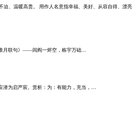
不迫、温暖高贵。 用作人名意指幸福、美好、从容自得、漂亮
旸黄惟月联句》——闾阎一烬空，栋宇万础…
只应潜为启严宸。赏析：为：有能力，充当，…