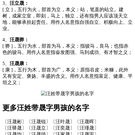
3、
汪立晟：
[ 立 ]，五行为火，部首为立，本义：站，笔直的站立。建
树，成家立室，即刻，马上，独立，还有指男人应该顶天立
地，能够承担起责任。用作人名意指自强自立、积极向上、立
业。
4、
汪晟骅：
[ 骅 ]，五行为水，部首为马，本义：指骏马，良马；也指赤
色的骏马。用作人名意指奋发图强、马到成功、有才智之义；
5、
汪晟康：
[ 康 ]，五行为木，部首为广，本义：原指谷皮；米糠，此外
又有安定、褒扬、丰盛的含义。用作人名意指富足、健康、平
坦之义；
更多汪姓带晟字男孩的名字
〔汪晟彬〕〔汪晟锐〕〔汪叶晟〕〔汪晟晖〕
〔汪驿晟〕〔汪晟立〕〔汪奕晟〕〔汪瑾晟〕
〔汪晟均〕〔汪晟琰〕〔汪家晟〕〔汪晟宇〕