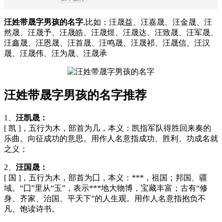
汪姓带晟字男孩的名字
,比如：汪晟益、汪嘉晟、汪金晟、汪
然晟、汪晟予、汪晟皓、汪晟煜、汪晟达、汪致晟、汪军晟、
汪鑫晟、汪恩晟、汪首晟、汪鸣晟、汪晟祁、汪晟信、汪汉
晟、汪晟伟、汪为晟、汪晟承
汪姓带晟字男孩的名字推荐
1、
汪凯晟：
[ 凯 ]，五行为木，部首为几，本义：凯指军队得胜回来奏的
乐曲。向征成功的意思。用作人名意指成功、胜利、功成名就
之义；
2、
汪国晟：
[ 国 ]，五行为木，部首为囗，本义：***，祖国；邦国、疆
域。“囗”里从“玉”，表示***地大物博，宝藏丰富；古有“修
身、齐家、治国、平天下”的人生观。用作人名意指抱负不
凡、饱读诗书。