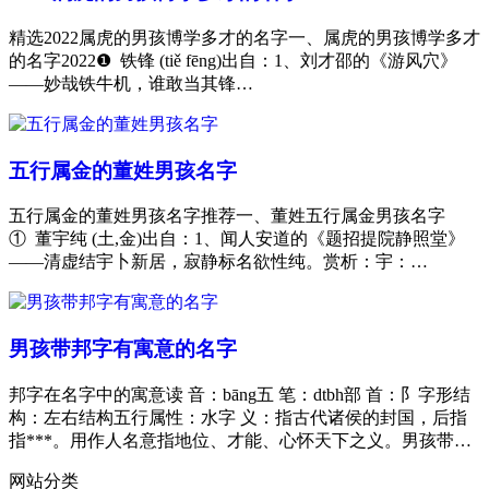
精选2022属虎的男孩博学多才的名字一、属虎的男孩博学多才
的名字2022❶ 铁锋 (tiě fēng)出自：1、刘才邵的《游风穴》
——妙哉铁牛机，谁敢当其锋…
五行属金的董姓男孩名字
五行属金的董姓男孩名字推荐一、董姓五行属金男孩名字
① 董宇纯 (土,金)出自：1、闻人安道的《题招提院静照堂》
——清虚结宇卜新居，寂静标名欲性纯。赏析：宇：…
男孩带邦字有寓意的名字
邦字在名字中的寓意读 音：bāng五 笔：dtbh部 首：阝字形结
构：左右结构五行属性：水字 义：指古代诸侯的封国，后指
指***。用作人名意指地位、才能、心怀天下之义。男孩带…
网站分类