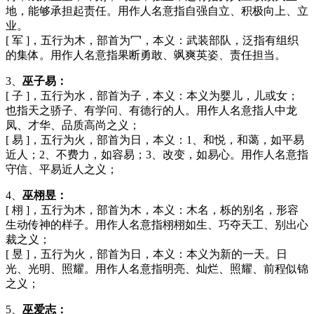
地，能够承担起责任。用作人名意指自强自立、积极向上、立
业。
[ 军 ]，五行为木，部首为冖，本义：武装部队，泛指有组织
的集体。用作人名意指果断勇敢、飒爽英姿、责任担当。
3、
巫子易：
[ 子 ]，五行为水，部首为子，本义：本义为婴儿，儿或女；
也指天之骄子、有学问、有德行的人。用作人名意指人中龙
凤、才华、品质高尚之义；
[ 易 ]，五行为火，部首为日，本义：1、和悦，和蔼，如平易
近人；2、不费力，如容易；3、改变，如易心。用作人名意指
守信、平易近人之义；
4、
巫栩昱：
[ 栩 ]，五行为木，部首为木，本义：木名，栎的别名，形容
生动传神的样子。用作人名意指栩栩如生、巧夺天工、别出心
裁之义；
[ 昱 ]，五行为火，部首为日，本义：本义为新的一天。日
光、光明、照耀。用作人名意指明亮、灿烂、照耀、前程似锦
之义；
5、
巫爱志：