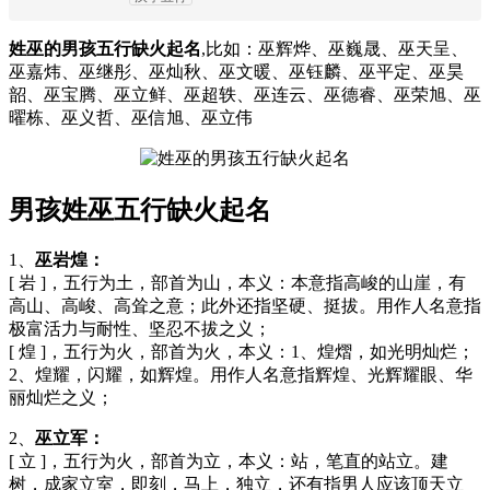
姓巫的男孩五行缺火起名
,比如：巫辉烨、巫巍晟、巫天呈、
巫嘉炜、巫继彤、巫灿秋、巫文暖、巫钰麟、巫平定、巫昊
韶、巫宝腾、巫立鲜、巫超轶、巫连云、巫德睿、巫荣旭、巫
曜栋、巫义哲、巫信旭、巫立伟
男孩姓巫五行缺火起名
1、
巫岩煌：
[ 岩 ]，五行为土，部首为山，本义：本意指高峻的山崖，有
高山、高峻、高耸之意；此外还指坚硬、挺拔。用作人名意指
极富活力与耐性、坚忍不拔之义；
[ 煌 ]，五行为火，部首为火，本义：1、煌熠，如光明灿烂；
2、煌耀，闪耀，如辉煌。用作人名意指辉煌、光辉耀眼、华
丽灿烂之义；
2、
巫立军：
[ 立 ]，五行为火，部首为立，本义：站，笔直的站立。建
树，成家立室，即刻，马上，独立，还有指男人应该顶天立