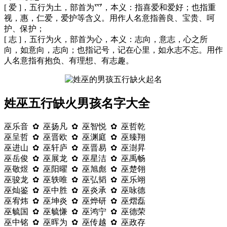
[ 爱 ]，五行为土，部首为爫，本义：指喜爱和爱好；也指重
视，惠，仁爱，爱护等含义。用作人名意指善良、宝贵、呵
护、保护；
[ 志 ]，五行为火，部首为心，本义：志向，意志，心之所
向，如意向，志向；也指记号，记在心里，如永志不忘。用作
人名意指有抱负、有理想、有志趣。
姓巫五行缺火男孩名字大全
巫乐音 ✿ 巫扬凡 ✿ 巫智悦 ✿ 巫哲乾
巫呈哲 ✿ 巫晋欧 ✿ 巫渊庭 ✿ 巫臻翔
巫进山 ✿ 巫轩庐 ✿ 巫晋易 ✿ 巫澍昇
巫岳俊 ✿ 巫展龙 ✿ 巫星洁 ✿ 巫禹畅
巫敬煜 ✿ 巫阳曜 ✿ 巫旭彪 ✿ 巫楚翎
巫骏龙 ✿ 巫轶唯 ✿ 巫弘韬 ✿ 巫乐翊
巫灿鉴 ✿ 巫中胜 ✿ 巫炎承 ✿ 巫咏德
巫宥炜 ✿ 巫坤炎 ✿ 巫烨研 ✿ 巫熠磊
巫毓国 ✿ 巫毓慊 ✿ 巫鸿宁 ✿ 巫德荣
巫中铭 ✿ 巫晖为 ✿ 巫传越 ✿ 巫政存