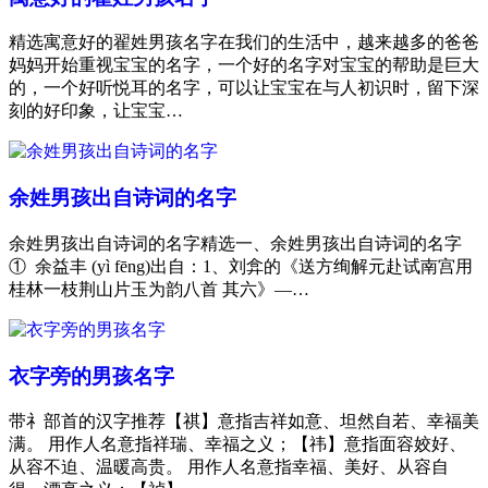
精选寓意好的翟姓男孩名字在我们的生活中，越来越多的爸爸
妈妈开始重视宝宝的名字，一个好的名字对宝宝的帮助是巨大
的，一个好听悦耳的名字，可以让宝宝在与人初识时，留下深
刻的好印象，让宝宝…
余姓男孩出自诗词的名字
余姓男孩出自诗词的名字精选一、余姓男孩出自诗词的名字
① 余益丰 (yì fēng)出自：1、刘弇的《送方绚解元赴试南宫用
桂林一枝荆山片玉为韵八首 其六》—…
衣字旁的男孩名字
带礻部首的汉字推荐【祺】意指吉祥如意、坦然自若、幸福美
满。 用作人名意指祥瑞、幸福之义；【祎】意指面容姣好、
从容不迫、温暖高贵。 用作人名意指幸福、美好、从容自