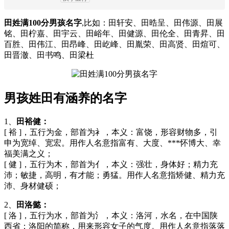
田姓满100分男孩名字
,比如：田轩安、田晧呈、田伟源、田展
铭、田柠嘉、田宇云、田峪年、田健源、田伦全、田青昇、田
百胜、田伟江、田昂峰、田屹峰、田胤荣、田高贤、田煊可、
田晋澈、田书鸣、田梁杜
男孩姓田有涵养的名字
1、
田裕健：
[ 裕 ]，五行为金，部首为衤，本义：富饶，形容财物多，引
申为宽绰、宽宏。用作人名意指富有、大度、***怀博大、幸
福美满之义；
[ 健 ]，五行为木，部首为亻，本义：强壮，身体好；精力充
沛；敏捷，高明，有才能；勇猛。用作人名意指矫健、精力充
沛、身材健硕；
2、
田洛懿：
[ 洛 ]，五行为水，部首为氵，本义：洛河，水名，在中国陕
西省；洛阳的简称，用来形容女子的气度。用作人名意指落落