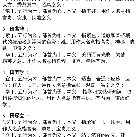
大方、秀外慧中、贤惠之义；
[ 懿 ]，五行为土，部首为心，本义：指美好。用作人名意指
富贵、安康、娴雅之义；
3、
田紫华：
[ 紫 ]，五行为金，部首为糸，本义：指紫色；道教和某些朝
代的统治者所崇尚的色彩；姓。用作人名意指高贵、神秘、成
熟、浪漫之义；
[ 华 ]，五行为水，部首为十，本义：美丽而有光彩，繁盛，
精英之意。用作人名意指辉煌、俊秀、年轻有为。
4、
田宜学：
[ 宜 ]，五行为木，部首为宀，本义：适当，合适；应该，应
当；宜人、适宜。用作人名意指温和、温暖、温柔之义；
[ 学 ]，五行为水，部首为子，本义：:指学习或钻研知识；也
指传授知识的地方。用作人名意指有学识、有内涵、谦虚好
学；
5、
田琛立：
[ 琛 ]，五行为金，部首为王，本义：指珍宝、玉、珠宝。用
作人名意指富有、尊贵、宝贵之义；
[ 立 ]，五行为火，部首为立，本义：站，笔直的站立。建