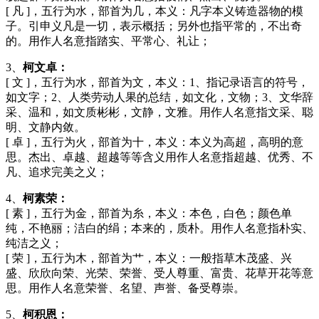
[ 凡 ]，五行为水，部首为几，本义：凡字本义铸造器物的模
子。引申义凡是一切，表示概括；另外也指平常的，不出奇
的。用作人名意指踏实、平常心、礼让；
3、
柯文卓：
[ 文 ]，五行为水，部首为文，本义：1、指记录语言的符号，
如文字；2、人类劳动人果的总结，如文化，文物；3、文华辞
采、温和，如文质彬彬，文静，文雅。用作人名意指文采、聪
明、文静内敛。
[ 卓 ]，五行为火，部首为十，本义：本义为高超，高明的意
思。杰出、卓越、超越等等含义用作人名意指超越、优秀、不
凡、追求完美之义；
4、
柯素荣：
[ 素 ]，五行为金，部首为糸，本义：本色，白色；颜色单
纯，不艳丽；洁白的绢；本来的，质朴。用作人名意指朴实、
纯洁之义；
[ 荣 ]，五行为木，部首为艹，本义：一般指草木茂盛、兴
盛、欣欣向荣、光荣、荣誉、受人尊重、富贵、花草开花等意
思。用作人名意荣誉、名望、声誉、备受尊崇。
5、
柯积恩：