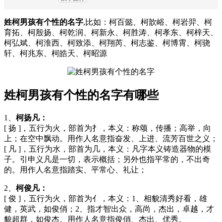
姓柯男孩有个性的名字
,比如：柯百懿、柯歆峪、柯岩羿、柯
育拓、柯殷扬、柯乾润、柯新永、柯胜涛、柯孝东、柯梓天、
柯弘斌、柯淮西、柯致添、柯翔芮、柯志鉴、柯博霄、柯骁
轩、柯兆东、柯皓天、柯昭源
姓柯男孩有个性的名字有哪些
1、
柯扬凡：
[ 扬 ]，五行为火，部首为扌，本义：称颂，传播；高举，向
上；在空中飘动。用作人名意指奋发、上进、流芳百世之义；
[ 凡 ]，五行为水，部首为几，本义：凡字本义铸造器物的模
子。引申义凡是一切，表示概括；另外也指平常的，不出奇
的。用作人名意指踏实、平常心、礼让；
2、
柯俊凡：
[ 俊 ]，五行为火，部首为亻，本义：1、相貌清秀好看，雄
健，英武，如俊俏；2、指才智出众，高尚，杰出，卓越，才
貌超群，如俊杰。用作人名意指俊俏、杰出、优秀。