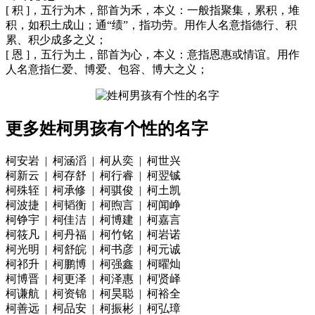
[ 积 ]，五行为木，部首为禾，本义：一般指聚集，累积，堆
积，如积土成山；通“绩”，指功劳。用作人名意指德行、积
累、积少成多之义；
[ 恩 ]，五行为土，部首为心，本义：意指恩惠或情谊。用作
人名意指仁爱、博爱、包容、博大之义；
更多姓柯男孩有个性的名字
柯安岩 | 柯涵滔 | 柯从奕 | 柯世兴
柯新云 | 柯存舒 | 柯行睿 | 柯翌铖
柯殊轾 | 柯承修 | 柯骐俊 | 柯土凯
柯波捷 | 柯韬衡 | 柯煦言 | 柯闻峥
柯铮宇 | 柯佳洁 | 柯博建 | 柯嘉言
柯筱凡 | 柯丹福 | 柯竹铭 | 柯岩诺
柯光明 | 柯舒皖 | 柯书彦 | 柯元诚
柯祁升 | 柯鹏博 | 柯强鑫 | 柯曜灿
柯博晋 | 柯更泽 | 柯泽惠 | 柯贤峄
柯谦航 | 柯资锦 | 柯昊聪 | 柯裕全
柯善远 | 柯品安 | 柯振彬 | 柯弘璋