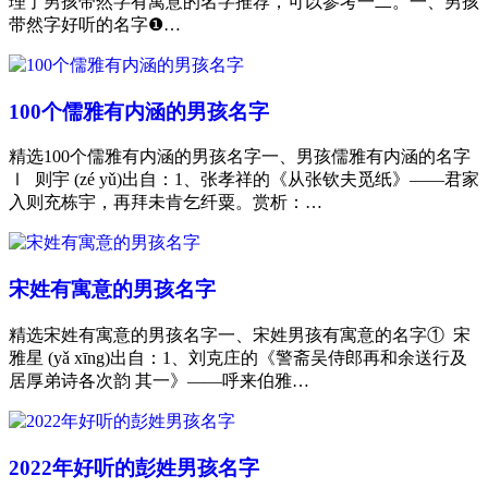
理了男孩带然字有寓意的名字推荐，可以参考一二。一、男孩
带然字好听的名字❶…
100个儒雅有内涵的男孩名字
精选100个儒雅有内涵的男孩名字一、男孩儒雅有内涵的名字
Ⅰ 则宇 (zé yǔ)出自：1、张孝祥的《从张钦夫觅纸》——君家
入则充栋宇，再拜未肯乞纤粟。赏析：…
宋姓有寓意的男孩名字
精选宋姓有寓意的男孩名字一、宋姓男孩有寓意的名字① 宋
雅星 (yǎ xīng)出自：1、刘克庄的《警斋吴侍郎再和余送行及
居厚弟诗各次韵 其一》——呼来伯雅…
2022年好听的彭姓男孩名字