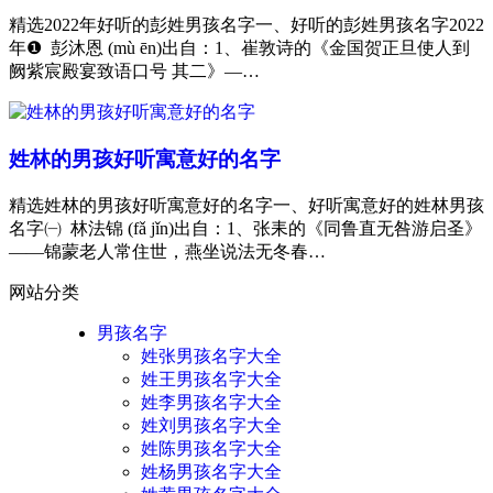
精选2022年好听的彭姓男孩名字一、好听的彭姓男孩名字2022
年❶ 彭沐恩 (mù ēn)出自：1、崔敦诗的《金国贺正旦使人到
阙紫宸殿宴致语口号 其二》—…
姓林的男孩好听寓意好的名字
精选姓林的男孩好听寓意好的名字一、好听寓意好的姓林男孩
名字㈠ 林法锦 (fǎ jǐn)出自：1、张耒的《同鲁直无咎游启圣》
——锦蒙老人常住世，燕坐说法无冬春…
网站分类
男孩名字
姓张男孩名字大全
姓王男孩名字大全
姓李男孩名字大全
姓刘男孩名字大全
姓陈男孩名字大全
姓杨男孩名字大全