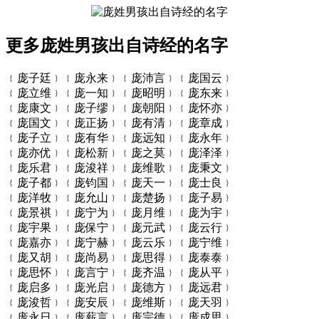
更多庞姓男孩出自诗经的名字
﹛庞子廷﹜﹛庞永来﹜﹛庞沛言﹜﹛庞国云﹜
﹛庞立维﹜﹛庞一知﹜﹛庞昭明﹜﹛庞东来﹜
﹛庞康文﹜﹛庞子缪﹜﹛庞朝阳﹜﹛庞怀亦﹜
﹛庞国文﹜﹛庞正扬﹜﹛庞有清﹜﹛庞章成﹜
﹛庞子立﹜﹛庞有华﹜﹛庞远知﹜﹛庞永年﹜
﹛庞亦优﹜﹛庞松新﹜﹛庞之莫﹜﹛庞泽泽﹜
﹛庞乐君﹜﹛庞浚祥﹜﹛庞维歌﹜﹛庞秉文﹜
﹛庞子都﹜﹛庞钧国﹜﹛庞天一﹜﹛庞士良﹜
﹛庞洋牧﹜﹛庞允山﹜﹛庞楚扬﹜﹛庞子易﹜
﹛庞景祺﹜﹛庞宁为﹜﹛庞月维﹜﹛庞为宇﹜
﹛庞宇果﹜﹛庞保宁﹜﹛庞元武﹜﹛庞云行﹜
﹛庞嘉亦﹜﹛庞宁赫﹜﹛庞云乐﹜﹛庞宁维﹜
﹛庞又胡﹜﹛庞尚易﹜﹛庞思得﹜﹛庞泰泰﹜
﹛庞思怀﹜﹛庞言宁﹜﹛庞齐温﹜﹛庞从平﹜
﹛庞启多﹜﹛庞光启﹜﹛庞德方﹜﹛庞远君﹜
﹛庞浚哲﹜﹛庞安辰﹜﹛庞维斯﹜﹛庞天羽﹜
﹛庞永日﹜﹛庞薪言﹜﹛庞宗德﹜﹛庞成思﹜