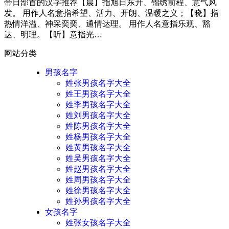
带日部首的汉字推荐【晨】指旭日东升、锦绣前程、意气风
发。 用作人名意指希望、活力、开朗、温暖之义；【晓】指
热情洋溢、神采奕奕、通情达理。 用作人名意指乐观、豁
达、明理。【昕】意指光…
网站分类
男孩名字
姓张男孩名字大全
姓王男孩名字大全
姓李男孩名字大全
姓刘男孩名字大全
姓陈男孩名字大全
姓杨男孩名字大全
姓黄男孩名字大全
姓吴男孩名字大全
姓赵男孩名字大全
姓周男孩名字大全
姓徐男孩名字大全
姓孙男孩名字大全
女孩名字
姓张女孩名字大全