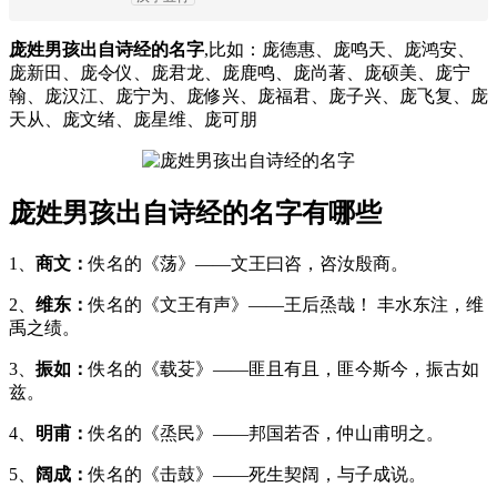
庞姓男孩出自诗经的名字
,比如：庞德惠、庞鸣天、庞鸿安、
庞新田、庞令仪、庞君龙、庞鹿鸣、庞尚著、庞硕美、庞宁
翰、庞汉江、庞宁为、庞修兴、庞福君、庞子兴、庞飞复、庞
天从、庞文绪、庞星维、庞可朋
庞姓男孩出自诗经的名字有哪些
1、
商文：
佚名的《荡》——文王曰咨，咨汝殷商。
2、
维东：
佚名的《文王有声》——王后烝哉！ 丰水东注，维
禹之绩。
3、
振如：
佚名的《载芟》——匪且有且，匪今斯今，振古如
兹。
4、
明甫：
佚名的《烝民》——邦国若否，仲山甫明之。
5、
阔成：
佚名的《击鼓》——死生契阔，与子成说。