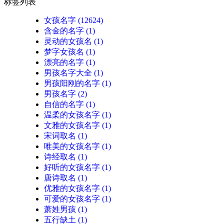
标签列表
女孩名字
(12624)
含金的名字
(1)
灵动的女孩名
(1)
梦字女孩名
(1)
漂亮的名字
(1)
男孩名字大全
(1)
男孩阳刚的名字
(1)
男孩名字
(2)
自信的名字
(1)
温柔的女孩名字
(1)
文雅的女孩名字
(1)
宋词取名
(1)
唯美的女孩名字
(1)
诗经取名
(1)
好听的女孩名字
(1)
唐诗取名
(1)
优雅的女孩名字
(1)
可爱的女孩名字
(1)
萧姓男孩
(1)
五行缺土
(1)