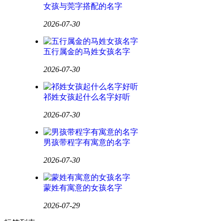
女孩与莞字搭配的名字
2026-07-30
五行属金的马姓女孩名字
2026-07-30
祁姓女孩起什么名字好听
2026-07-30
男孩带程字有寓意的名字
2026-07-30
蒙姓有寓意的女孩名字
2026-07-29