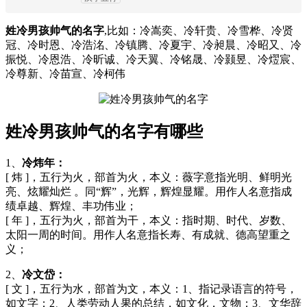
姓冷男孩帅气的名字
,比如：冷嵩奕、冷轩贵、冷雪桦、冷贤
冠、冷时恩、冷浩洺、冷镇腾、冷夏宇、冷昶晨、冷昭又、冷
振悦、冷恩浩、冷昕诚、冷天翼、冷铭晟、冷颢昱、冷熤宸、
冷尊新、冷苗宣、冷柯伟
姓冷男孩帅气的名字有哪些
1、
冷炜年：
[ 炜 ]，五行为火，部首为火，本义：薇字意指光明、鲜明光
亮、炫耀灿烂 。同“辉”，光辉，辉煌显耀。用作人名意指成
绩卓越、辉煌、丰功伟业；
[ 年 ]，五行为火，部首为干，本义：指时期、时代、岁数、
太阳一周的时间。用作人名意指长寿、有成就、德高望重之
义；
2、
冷文岱：
[ 文 ]，五行为水，部首为文，本义：1、指记录语言的符号，
如文字；2、人类劳动人果的总结，如文化，文物；3、文华辞