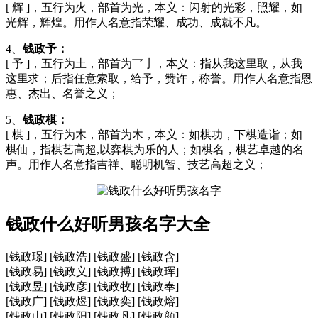
[ 辉 ]，五行为火，部首为光，本义：闪射的光彩，照耀，如
光辉，辉煌。用作人名意指荣耀、成功、成就不凡。
4、
钱政予：
[ 予 ]，五行为土，部首为乛亅，本义：指从我这里取，从我
这里求；后指任意索取，给予，赞许，称誉。用作人名意指恩
惠、杰出、名誉之义；
5、
钱政棋：
[ 棋 ]，五行为木，部首为木，本义：如棋功，下棋造诣；如
棋仙，指棋艺高超,以弈棋为乐的人；如棋名，棋艺卓越的名
声。用作人名意指吉祥、聪明机智、技艺高超之义；
钱政什么好听男孩名字大全
[钱政璟] [钱政浩] [钱政盛] [钱政含]
[钱政易] [钱政义] [钱政搏] [钱政珲]
[钱政昱] [钱政彦] [钱政牧] [钱政奉]
[钱政广] [钱政煜] [钱政奕] [钱政熔]
[钱政山] [钱政阳] [钱政凡] [钱政颜]