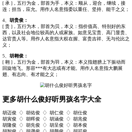
[ 承 ]，五行为金，部首为手，本义：顺从，迎合，继续，接
连；担当，应允。用作人名意指委以重任、坚持、能干之义；
4、
胡贵俊：
[ 贵 ]，五行为木，部首为贝，本义：指价值高、特别好的东
西，以及社会地位较高的人或家族。如意见宝贵、高门显贵、
达官贵人等。用作人名意指大权在握、富贵吉祥、无与伦比之
义；
5、
胡翱俊：
[ 翱 ]，五行为金，部首为羽，本义：本义指翅膀上下振动而
回旋地飞。形容***有大志或有才能。用作人名意指大鹏展
翅、有志向、有才能之义；
更多胡什么俊好听男孩名字大全
胡迈俊 ♢ 胡佑俊 ♢ 胡仁俊 ♢ 胡仕俊
胡寅俊 ♢ 胡晖俊 ♢ 胡涵俊 ♢ 胡兆俊
胡隆俊 ♢ 胡先俊 ♢ 胡呈俊 ♢ 胡本俊
胡智俊 ♢ 胡晟俊 ♢ 胡颜俊 ♢ 胡可俊