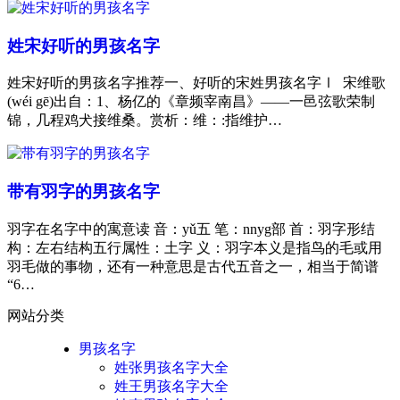
姓宋好听的男孩名字
姓宋好听的男孩名字推荐一、好听的宋姓男孩名字Ⅰ 宋维歌
(wéi gē)出自：1、杨亿的《章频宰南昌》——一邑弦歌荣制
锦，几程鸡犬接维桑。赏析：维：:指维护…
带有羽字的男孩名字
羽字在名字中的寓意读 音：yǔ五 笔：nnyg部 首：羽字形结
构：左右结构五行属性：土字 义：羽字本义是指鸟的毛或用
羽毛做的事物，还有一种意思是古代五音之一，相当于简谱
“6…
网站分类
男孩名字
姓张男孩名字大全
姓王男孩名字大全