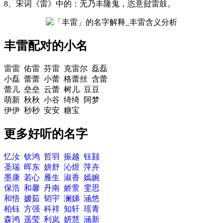
8、宋词《雷》中的：无乃
丰
隆鬼，恣意挝
雷
鼓。
丰雷配对的小名
雷雷 佑雷 芬雷 克雷尔 磊磊
小磊 蕾蕾 小蕾 格蕾丝 含蕾
蕾儿 垒垒 云蕾 树儿 豆豆
萌新 秋秋 小谷 绮绮 阿梦
伊伊 秒秒 安安 糖宝
更多好听的名字
忆汝
钦鸿
哲羽
振越
钰颢
圣瑞
晖东
妍舒
沁煜
萍卉
墨康
若心
雁生
淑香
嫣婉
保浩
和馨
丹南
娇萱
雯思
和悟
嫒茹
韬宇
澜娣
涵悠
柏钰
方强
科祥
知轩
瑶青
森鸿
遥莹
利岚
妍慧
涵新