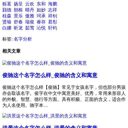
栎茗
扬呈
云欢
东和
海鹏
颢德
朝栋
晴丹
如妙
志祥
桂森
景乐
傲雅
珂承
祥钊
贤瑜
舒春
瑞俊
睿存
君彤
白娜
昕龙
茹莺
沁悦
轩钧
标签:
名字分析
相关文章
俊驰这个名字怎么样_俊驰的含义和寓意
俊驰这个名字怎么样【俊驰】常见于女孩名字，但也部分男孩
亦会取该名字。俊字在中文中寓意美好、优秀，常用来形容人
的外貌、智慧、德行等方面。具有积极、正面的含义，适合作
为人名使用。驰字本…