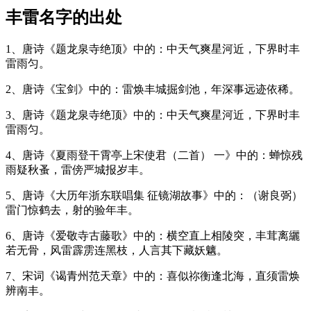
丰雷名字的出处
1、唐诗《题龙泉寺绝顶》中的：中天气爽星河近，下界时
丰
雷
雨匀。
2、唐诗《宝剑》中的：
雷
焕
丰
城掘剑池，年深事远迹依稀。
3、唐诗《题龙泉寺绝顶》中的：中天气爽星河近，下界时
丰
雷
雨匀。
4、唐诗《夏雨登干霄亭上宋使君（二首） 一》中的：蝉惊残
雨疑秋蚤，
雷
傍严城报岁
丰
。
5、唐诗《大历年浙东联唱集 征镜湖故事》中的：（谢良弼）
雷
门惊鹤去，射的验年
丰
。
6、唐诗《爱敬寺古藤歌》中的：横空直上相陵突，
丰
茸离纚
若无骨，风
雷
霹雳连黑枝，人言其下藏妖魑。
7、宋词《谒青州范天章》中的：喜似祢衡逢北海，直须
雷
焕
辨南
丰
。